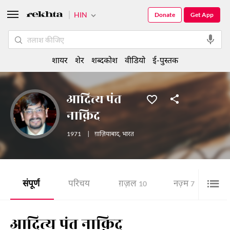
HIN
Donate
Get App
शायर
शेर
शब्दकोश
वीडियो
ई-पुस्तक
आदित्य पंत
नाक़िद
1971
|
ग़ाज़ियाबाद
,
भारत
संपूर्ण
परिचय
ग़ज़ल
नज़्म
10
7
आदित्य पंत नाक़िद