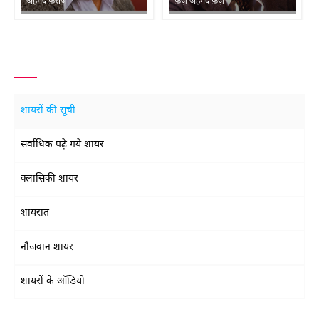
अहमद फ़राज़
फ़ैज़ अहमद फ़ैज़
शायरों की सूची
सर्वाधिक पढ़े गये शायर
क्लासिकी शायर
शायरात
नौजवान शायर
शायरों के ऑडियो