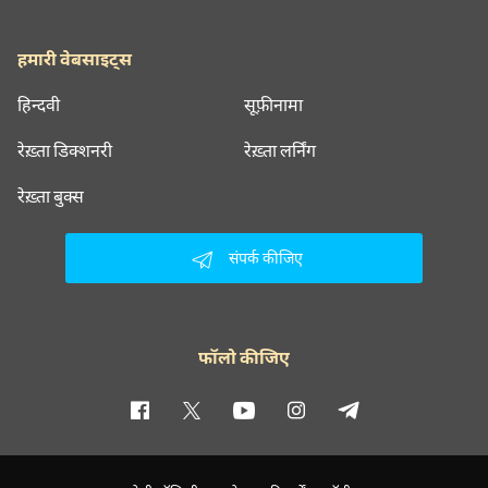
हमारी वेबसाइट्स
हिन्दवी
सूफ़ीनामा
रेख़्ता डिक्शनरी
रेख़्ता लर्निंग
रेख़्ता बुक्स
संपर्क कीजिए
फॉलो कीजिए