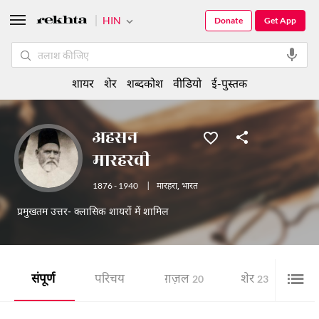
HIN
Donate
Get App
शायर
शेर
शब्दकोश
वीडियो
ई-पुस्तक
अहसन
मारहरवी
1876 - 1940
|
मारहरा
,
भारत
प्रमुखतम उत्तर- क्लासिक शायरों में शामिल
संपूर्ण
परिचय
ग़ज़ल
शेर
ई-
20
23