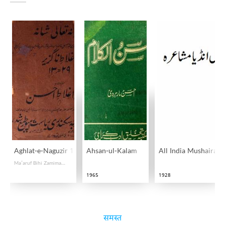
Aghlat-e-Naguzir 1329 Hijri
Ahsan-ul-Kalam
All India Mushaira
Ma'aruf Bihi Zamima-e-Aghlat-e-Ahsan
1965
1928
समस्त