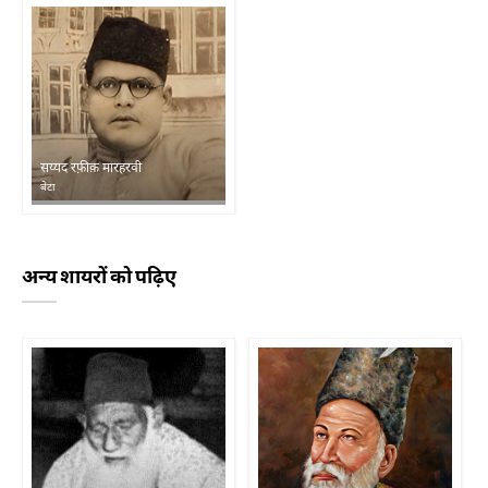
सय्यद रफ़ीक़ मारहरवी
बेटा
अन्य शायरों को पढ़िए