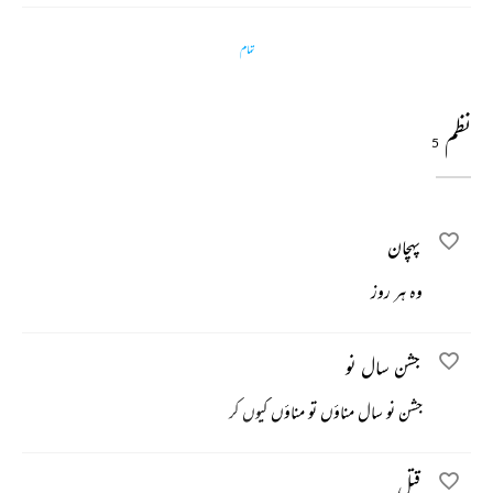
تمام
نظم
5
پہچان
وہ ہر روز
جشن سال نو
جشن نو سال مناؤں تو مناؤں کیوں کر
قتل