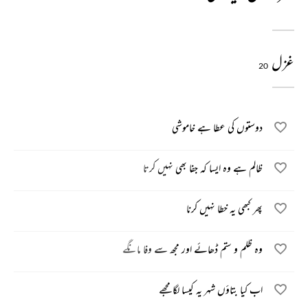
غزل
20
دوستوں کی عطا ہے خاموشی
ظالم ہے وہ ایسا کہ جفا بھی نہیں کرتا
پھر کبھی یہ خطا نہیں کرنا
وہ ظلم و ستم ڈھائے اور مجھ سے وفا مانگے
اب کیا بتاؤں شہر یہ کیسا لگا مجھے