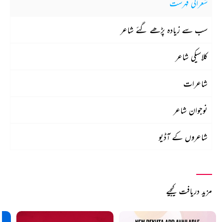
شعراکی فہرست
سب سے زیادہ پڑھے گئے شاعر
کلاسیکی شاعر
شاعرات
نوجوان شاعر
شاعروں کے آڈیو
مزید دریافت کیجیے