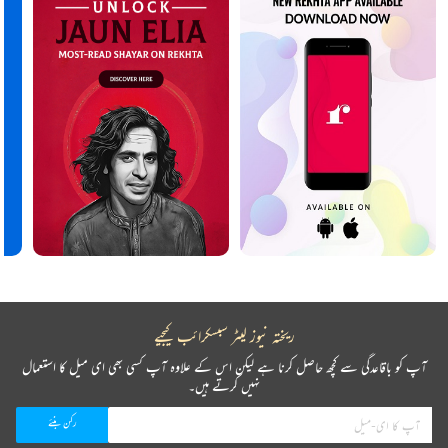
ریختہ نیوز لیٹر سبسکرائب کیجیے
آپ کو باقاعدگی سے کچھ حاصل کرنا ہے لیکن اس کے علاوہ آپ کسی بھی ای میل کا استعمال
نہیں کرتے ہیں۔