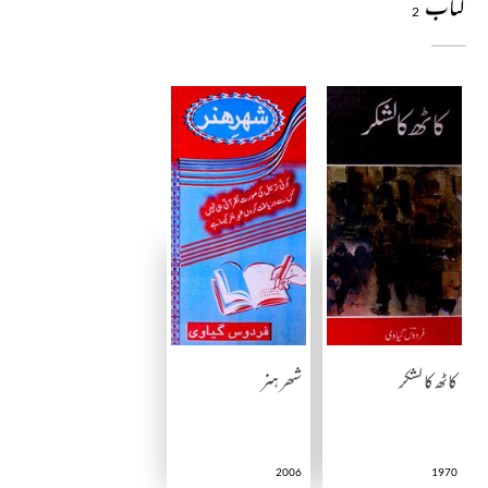
کتاب
2
کاٹھ کا لشکر
شھر ہنر
2006
1970