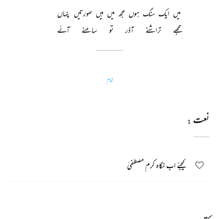
میں 
ایک 
سنگ 
ہوں 
مجھ 
میں 
ہیں 
صورتیں 
پنہاں 
مجھے 
تراشنے 
آذر 
تو 
سامنے 
آئے 
تمام
نعت
1
کیجئے اب نگاہ کرم مصطفیٰ