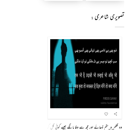
تصویری شاعری
1
وہ ظلم_و_ستم ڈھائے اور مجھ سے وفا مانگے جیسے کوئی گل کر کے دیپک سے ضیا مانگے جینا بڑی نعم