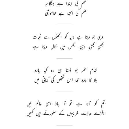
علم 
کی 
ابتدا 
ہے 
ہنگامہ 
علم 
کی 
انتہا 
ہے 
خاموشی 
وہی 
جو 
دیتا 
ہے 
دنیا 
کو 
الجھنوں 
سے 
نجات 
کبھی 
کبھی 
وہی 
الجھن 
میں 
ڈال 
دیتا 
ہے 
تمام 
عمر 
جو 
ہنستا 
ہی 
رہ 
گیا 
یارو 
بلا 
کا 
درد 
تھا 
اس 
شخص 
کی 
کہانی 
میں 
تم 
کو 
آنا 
ہے 
تو 
آ 
جاؤ 
اسی 
عالم 
میں 
بگڑے 
حالات 
غریبوں 
کے 
سنورتے 
ہیں 
کہیں 