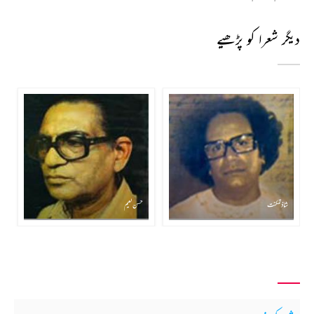
دیگر شعرا کو پڑھیے
شاذ تمکنت
حسن نعیم