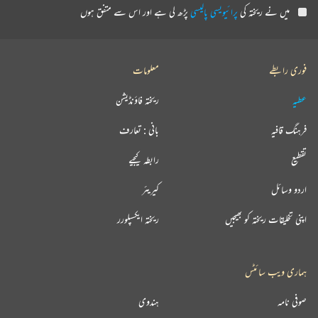
میں نے ریختہ کی
پرائیویسی پالیسی
پڑھ لی ہے اور اس سے متفق ہوں
فوری رابطے
معلومات
عطیہ
ریختہ فاؤنڈیشن
فرہنگ قافیہ
بانی : تعارف
تقطیع
رابطہ کیجیے
اردو وسائل
کیریئر
اپنی تخلیقات ریختہ کو بھیجیں
ریختہ ایکسپلورر
ہماری ویب سائٹس
صوفی نامہ
ہندوی