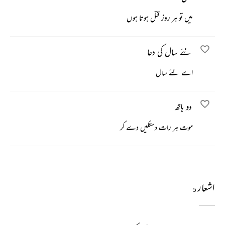
میں تو ہر روز قتل ہوتا ہوں
نئے سال کی دعا
اے نئے سال
دو ہاتھ
موت ہر رات دستکیں دے کر
اشعار
5