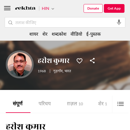
HIN
Donate
Get App
शायर
शेर
शब्दकोश
वीडियो
ई-पुस्तक
हरीश कुमार
1968
|
गुड़गाँव
,
भारत
संपूर्ण
परिचय
ग़ज़ल
शेर
10
1
हरीश कुमार