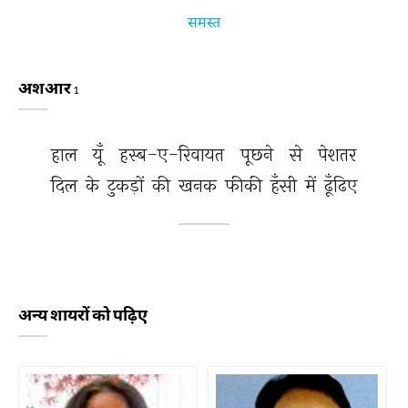
समस्त
अशआर
1
हाल 
यूँ 
हस्ब-ए-रिवायत 
पूछने 
से 
पेशतर 
दिल 
के 
टुकड़ों 
की 
खनक 
फीकी 
हँसी 
में 
ढूँढिए 
अन्य शायरों को पढ़िए