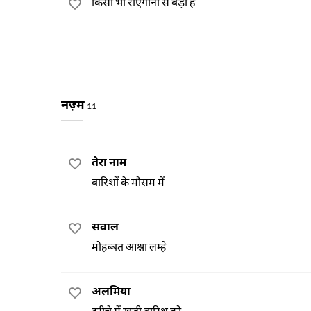
किसी भी राएगानी से बड़ा है
नज़्म
11
तेरा नाम
बारिशों के मौसम में
सवाल
मोहब्बत आश्ना लम्हे
अलमिया
दरीचे में खड़ी बारिश को