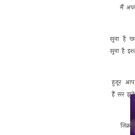
मैं 
अपन
सुना 
है 
ख़
सुना 
है 
इश्
हुज़ूर 
आप
हैं 
सर 
झुक
ज़िक्र 