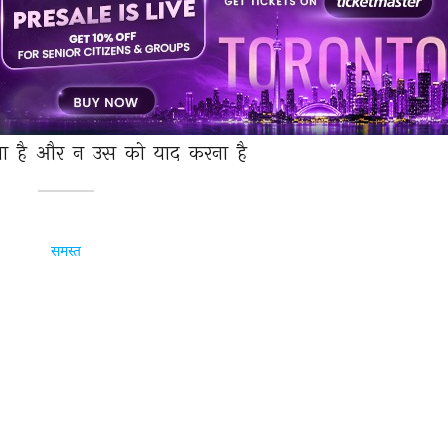
 
कहना 
कि 
मिरे 
घर 
आए 
ई 
इक 
रस्म 
अब 
ईजाद 
करना 
है 
ा 
है 
और 
न 
उस 
को 
याद 
करना 
है 
समस्त