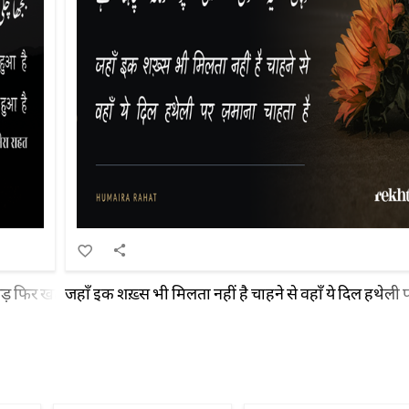
़ फिर खटखटा रहा है मुहीब क़हतुर-रिजाल में भी ख़याल तेरा नए मनाज़िर नए श
जहाँ इक शख़्स भी मिलता नहीं है चाहने से वहाँ ये दिल हथेली 