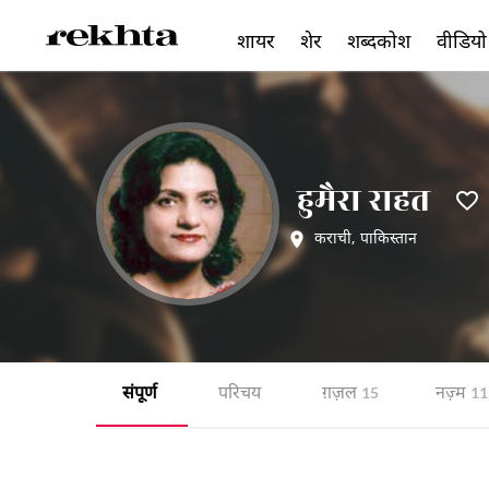
शायर
शेर
शब्दकोश
वीडियो
हुमैरा राहत
कराची
,
पाकिस्तान
संपूर्ण
परिचय
ग़ज़ल
नज़्म
15
11