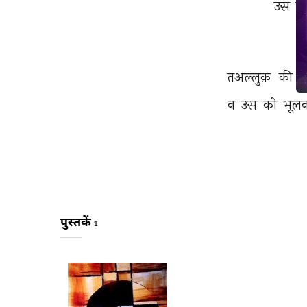
उस 
से
तअल्लुक़ 
की 
न
न 
उस 
को 
भूलन
पुस्तकें
1