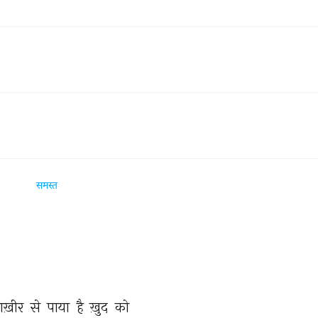
समस्त
ाख़ीर 
से 
पाया 
है 
ख़ुद 
को 