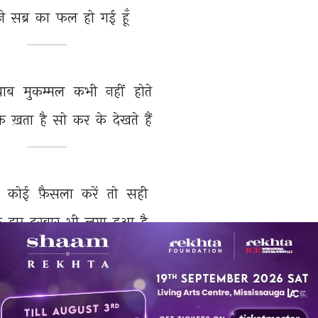
े 
सब्र 
का 
फल 
हो 
गई 
हूँ 
्वाब 
मुकम्मल 
कभी 
नहीं 
होते 
क़ 
ख़ता 
है 
सो 
कर 
के 
देखते 
हैं 
 
कोई 
फ़ैसला 
करें 
तो 
सही 
े 
हुए 
दरबार 
भी 
लगा 
हुआ 
है 
सुनती 
हूँ 
उजाले 
का 
बहुत 