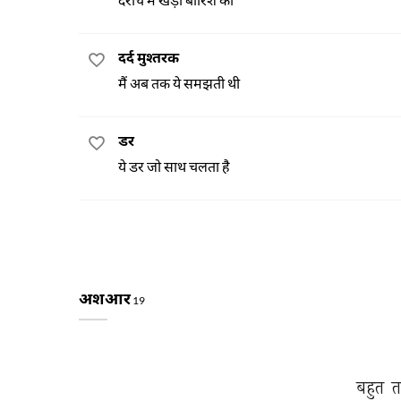
दर्द मुश्तरक
मैं अब तक ये समझती थी
डर
ये डर जो साथ चलता है
अशआर
19
बहुत 
त