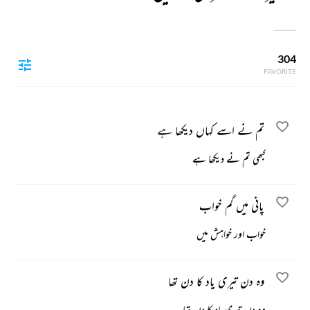
304
FAVORITE
تم نے اسے کہاں دیکھا ہے
کبھی تم نے دیکھا ہے
پانی میں گم خواب
خواب اور خواہش میں
وہ دن تیری یاد کا دن تھا
وہ دن تیری یاد کا دن تھا