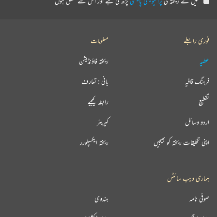
میں نے ریختہ کی
پرائیویسی پالیسی
پڑھ لی ہے اور اس سے متفق ہوں
فوری رابطے
معلومات
عطیہ
ریختہ فاؤنڈیشن
فرہنگ قافیہ
بانی : تعارف
تقطیع
رابطہ کیجیے
اردو وسائل
کیریئر
اپنی تخلیقات ریختہ کو بھیجیں
ریختہ ایکسپلورر
ہماری ویب سائٹس
صوفی نامہ
ہندوی