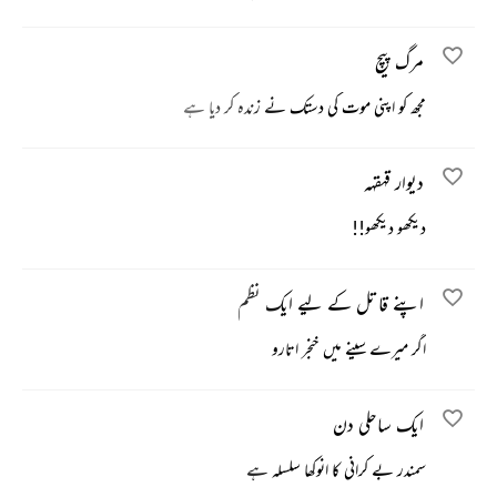
مرگ پیچ
مجھ کو اپنی موت کی دستک نے زندہ کر دیا ہے
دیوار قہقہہ
دیکھو دیکھو!!
اپنے قاتل کے لیے ایک نظم
اگر میرے سینے میں خنجر اتارو
ایک ساحلی دن
سمندر بے کرانی کا انوکھا سلسلہ ہے