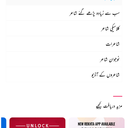
سب سے زیادہ پڑھے گئے شاعر
کلاسیکی شاعر
شاعرات
نوجوان شاعر
شاعروں کے آڈیو
مزید دریافت کیجیے