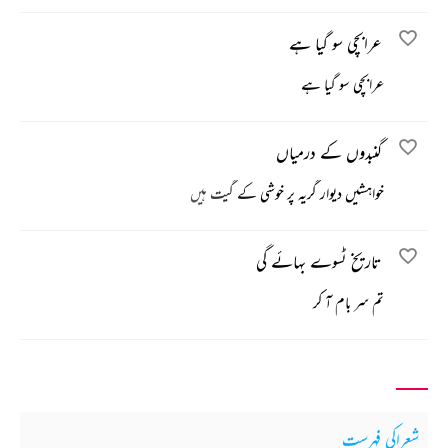
عرابچی سو گیا ہے
عرابچی سو گیا ہے
گنبدوں کے درمیاں
خواہشیں دیوار گریہ پر خوشی کے گیت ہیں
تاریخ ٹسوے بہائے گی
تم سر بام آ کر
شعراکی فہرست