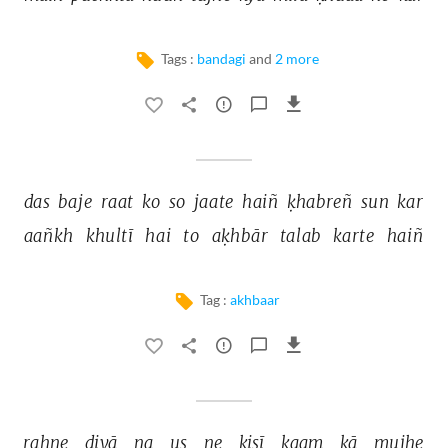
Tags :
bandagi
and
2 more
das 
baje 
raat 
ko 
so 
jaate 
haiñ 
ḳhabreñ 
sun 
kar 
aañkh 
khultī 
hai 
to 
aḳhbār 
talab 
karte 
haiñ 
Tag :
akhbaar
rahne 
diyā 
na 
us 
ne 
kisī 
kaam 
kā 
mujhe 