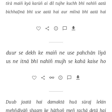
tirā 
maiñ 
kyā 
karūñ 
ai 
dil 
tujhe 
kuchh 
bhī 
nahīñ 
aatā 
bichhaḌnā 
bhī 
use 
aatā 
hai 
aur 
milnā 
bhī 
aatā 
hai 
duur 
se 
dekh 
ke 
maiñ 
ne 
use 
pahchān 
liyā 
us 
ne 
itnā 
bhī 
nahīñ 
mujh 
se 
kahā 
kaise 
ho 
Duub 
jaatā 
hai 
damaktā 
huā 
sūraj 
lekin 
mehñdiyāñ 
shaam 
ke 
hāthoñ 
meñ 
rachā 
detā 
hai 