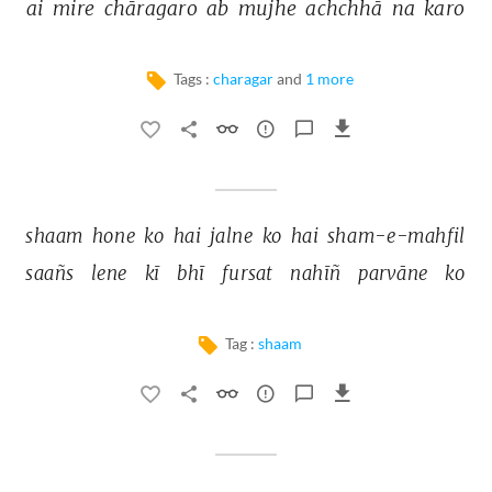
ai 
mire 
chāragaro 
ab 
mujhe 
achchhā 
na 
karo 
Tags :
charagar
and
1 more
shaam 
hone 
ko 
hai 
jalne 
ko 
hai 
sham-e-mahfil 
saañs 
lene 
kī 
bhī 
fursat 
nahīñ 
parvāne 
ko 
Tag :
shaam