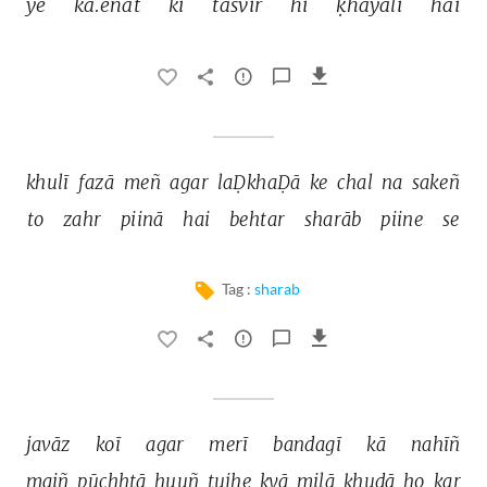
ye 
kā.enāt 
kī 
tasvīr 
hī 
ḳhayālī 
hai 
khulī 
fazā 
meñ 
agar 
laḌkhaḌā 
ke 
chal 
na 
sakeñ 
to 
zahr 
piinā 
hai 
behtar 
sharāb 
piine 
se 
Tag :
sharab
javāz 
koī 
agar 
merī 
bandagī 
kā 
nahīñ 
maiñ 
pūchhtā 
huuñ 
tujhe 
kyā 
milā 
ḳhudā 
ho 
kar 