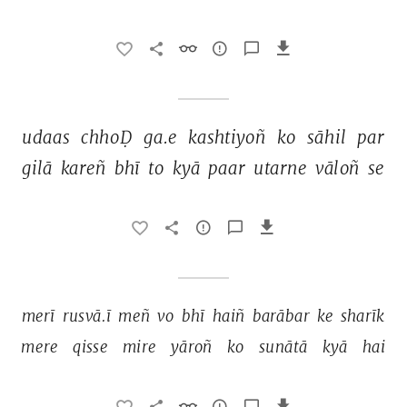
udaas 
chhoḌ 
ga.e 
kashtiyoñ 
ko 
sāhil 
par 
gilā 
kareñ 
bhī 
to 
kyā 
paar 
utarne 
vāloñ 
se 
merī 
rusvā.ī 
meñ 
vo 
bhī 
haiñ 
barābar 
ke 
sharīk 
mere 
qisse 
mire 
yāroñ 
ko 
sunātā 
kyā 
hai 