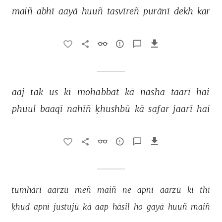
maiñ 
abhī 
aayā 
huuñ 
tasvīreñ 
purānī 
dekh 
kar 
aaj 
tak 
us 
kī 
mohabbat 
kā 
nasha 
taarī 
hai 
phuul 
baaqī 
nahīñ 
ḳhushbū 
kā 
safar 
jaarī 
hai 
tumhārī 
aarzū 
meñ 
maiñ 
ne 
apnī 
aarzū 
kī 
thī 
ḳhud 
apnī 
justujū 
kā 
aap 
hāsil 
ho 
gayā 
huuñ 
maiñ 