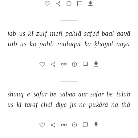
jab 
us 
kī 
zulf 
meñ 
pahlā 
safed 
baal 
aayā 
tab 
us 
ko 
pahlī 
mulāqāt 
kā 
ḳhayāl 
aayā 
shauq-e-safar 
be-sabab 
aur 
safar 
be-talab 
us 
kī 
taraf 
chal 
diye 
jis 
ne 
pukārā 
na 
thā 