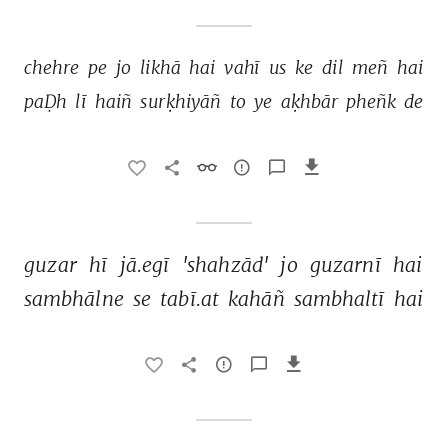
chehre 
pe 
jo 
likhā 
hai 
vahī 
us 
ke 
dil 
meñ 
hai 
paḌh 
lī 
haiñ 
surḳhiyāñ 
to 
ye 
aḳhbār 
pheñk 
de 
guzar 
hī 
jā.egī 
'shahzād' 
jo 
guzarnī 
hai 
sambhālne 
se 
tabī.at 
kahāñ 
sambhaltī 
hai 