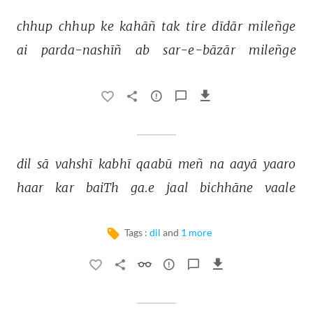
chhup 
chhup 
ke 
kahāñ 
tak 
tire 
dīdār 
mileñge 
ai 
parda-nashīñ 
ab 
sar-e-bāzār 
mileñge 
dil 
sā 
vahshī 
kabhī 
qaabū 
meñ 
na 
aayā 
yaaro 
haar 
kar 
baiTh 
ga.e 
jaal 
bichhāne 
vaale 
Tags :
dil
and
1 more