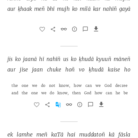
aur 
ḳhaak 
meñ 
bhī 
mujh 
ko 
milā 
kar 
nahīñ 
gayā 
jis 
ko 
jaanā 
hī 
nahīñ 
us 
ko 
ḳhudā 
kyuuñ 
māneñ 
aur 
jise 
jaan 
chuke 
hoñ 
vo 
ḳhudā 
kaise 
ho 
the 
one 
we 
do 
not 
know, 
how 
can 
we 
God 
decree 
and 
the 
one 
we 
do 
know, 
then 
God 
how 
can 
he 
be 
the 
one 
we 
do 
not 
know, 
how 
can 
we 
God 
decree 
ek 
lamhe 
meñ 
kaTā 
hai 
muddatoñ 
kā 
fāsla 
and 
the 
one 
we 
do 
know, 
then 
God 
how 
can 
he 
be 