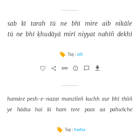
sab 
kī 
tarah 
tū 
ne 
bhī 
mire 
aib 
nikāle 
tū 
ne 
bhī 
ḳhudāyā 
mirī 
niyyat 
nahīñ 
dekhī 
Tag :
aib
hamāre 
pesh-e-nazar 
manzileñ 
kuchh 
aur 
bhī 
thiiñ 
ye 
hādsa 
hai 
ki 
ham 
tere 
paas 
aa 
pahuñche 
Tag :
hadsa