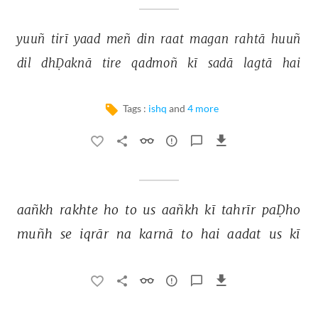
yuuñ 
tirī 
yaad 
meñ 
din 
raat 
magan 
rahtā 
huuñ 
dil 
dhḌaknā 
tire 
qadmoñ 
kī 
sadā 
lagtā 
hai 
Tags :
ishq
and
4 more
aañkh 
rakhte 
ho 
to 
us 
aañkh 
kī 
tahrīr 
paḌho 
muñh 
se 
iqrār 
na 
karnā 
to 
hai 
aadat 
us 
kī 