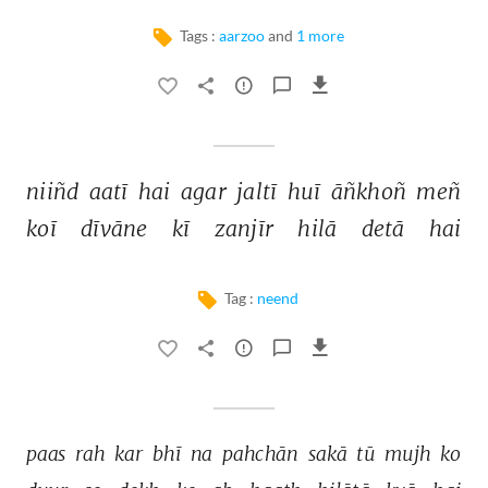
Tags :
aarzoo
and
1 more
niiñd 
aatī 
hai 
agar 
jaltī 
huī 
āñkhoñ 
meñ 
koī 
dīvāne 
kī 
zanjīr 
hilā 
detā 
hai 
Tag :
neend
paas 
rah 
kar 
bhī 
na 
pahchān 
sakā 
tū 
mujh 
ko 