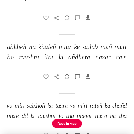
āñkheñ 
na 
khuleñ 
nuur 
ke 
sailāb 
meñ 
merī 
ho 
raushnī 
itnī 
ki 
añdherā 
nazar 
aa.e 
vo 
mirī 
sub.hoñ 
kā 
taarā 
vo 
mirī 
rātoñ 
kā 
chāñd 
mere 
dil 
kī 
raushnī 
to 
thā 
magar 
merā 
na 
thā 
Read in App