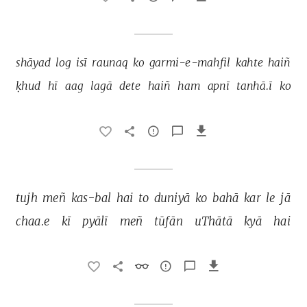
shāyad 
log 
isī 
raunaq 
ko 
garmi-e-mahfil 
kahte 
haiñ 
ḳhud 
hī 
aag 
lagā 
dete 
haiñ 
ham 
apnī 
tanhā.ī 
ko 
tujh 
meñ 
kas-bal 
hai 
to 
duniyā 
ko 
bahā 
kar 
le 
jā 
chaa.e 
kī 
pyālī 
meñ 
tūfān 
uThātā 
kyā 
hai 