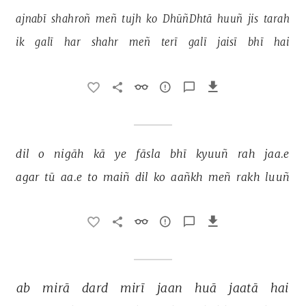
ajnabī 
shahroñ 
meñ 
tujh 
ko 
DhūñDhtā 
huuñ 
jis 
tarah 
ik 
galī 
har 
shahr 
meñ 
terī 
galī 
jaisī 
bhī 
hai 
dil 
o 
nigāh 
kā 
ye 
fāsla 
bhī 
kyuuñ 
rah 
jaa.e 
agar 
tū 
aa.e 
to 
maiñ 
dil 
ko 
aañkh 
meñ 
rakh 
luuñ 
ab 
mirā 
dard 
mirī 
jaan 
huā 
jaatā 
hai 