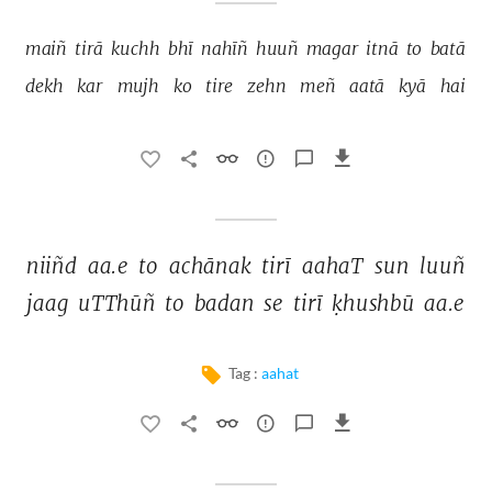
maiñ 
tirā 
kuchh 
bhī 
nahīñ 
huuñ 
magar 
itnā 
to 
batā 
dekh 
kar 
mujh 
ko 
tire 
zehn 
meñ 
aatā 
kyā 
hai 
niiñd 
aa.e 
to 
achānak 
tirī 
aahaT 
sun 
luuñ 
jaag 
uTThūñ 
to 
badan 
se 
tirī 
ḳhushbū 
aa.e 
Tag :
aahat