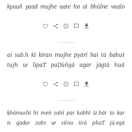
kyuuñ 
yaad 
mujhe 
aate 
ho 
ai 
bhūlne 
vaalo 
ai 
sub.h 
kī 
kiran 
mujhe 
pyārī 
hai 
tū 
bahut 
tujh 
se 
lipaT 
paḌūñgā 
agar 
jāgtā 
huā 
ḳhāmushī 
hī 
meñ 
sahī 
par 
kabhī 
iz.hār 
to 
kar 
is 
qadar 
zabt 
se 
siina 
tirā 
phaT 
jā.egā 