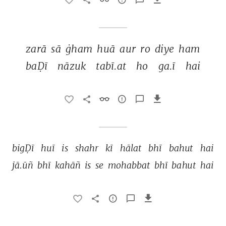
zarā 
sā 
ġham 
huā 
aur 
ro 
diye 
ham 
baḌī 
nāzuk 
tabī.at 
ho 
ga.ī 
hai 
bigḌī 
huī 
is 
shahr 
kī 
hālat 
bhī 
bahut 
hai 
jā.ūñ 
bhī 
kahāñ 
is 
se 
mohabbat 
bhī 
bahut 
hai 