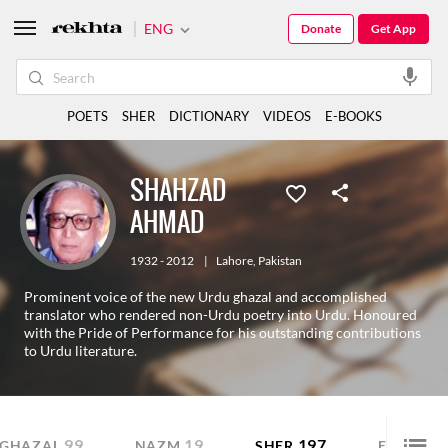
ENG
Donate
Get App
POETS
SHER
DICTIONARY
VIDEOS
E-BOOKS
SHAHZAD
AHMAD
1932 - 2012
|
Lahore
,
Pakistan
Prominent voice of the new Urdu ghazal and accomplished
translator who rendered non-Urdu poetry into Urdu. Honoured
with the Pride of Performance for his outstanding contributions
to Urdu literature.
99
19
197
GHAZAL
NAZM
SHER
E-BOOK