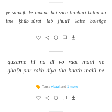
ye 
samajh 
ke 
maanā 
hai 
sach 
tumhārī 
bātoñ 
ko 
itne 
ḳhūb-sūrat 
lab 
jhuuT 
kaise 
boleñge 
guzarne 
hī 
na 
dī 
vo 
raat 
maiñ 
ne 
ghaḌī 
par 
rakh 
diyā 
thā 
haath 
maiñ 
ne 
Tags :
visaal
and
1 more