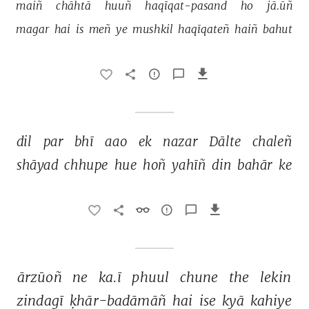
maiñ 
chāhtā 
huuñ 
haqīqat-pasand 
ho 
jā.ūñ 
magar 
hai 
is 
meñ 
ye 
mushkil 
haqīqateñ 
haiñ 
bahut 
dil 
par 
bhī 
aao 
ek 
nazar 
Dālte 
chaleñ 
shāyad 
chhupe 
hue 
hoñ 
yahīñ 
din 
bahār 
ke 
ārzūoñ 
ne 
ka.ī 
phuul 
chune 
the 
lekin 
zindagī 
ḳhār-badāmāñ 
hai 
ise 
kyā 
kahiye 