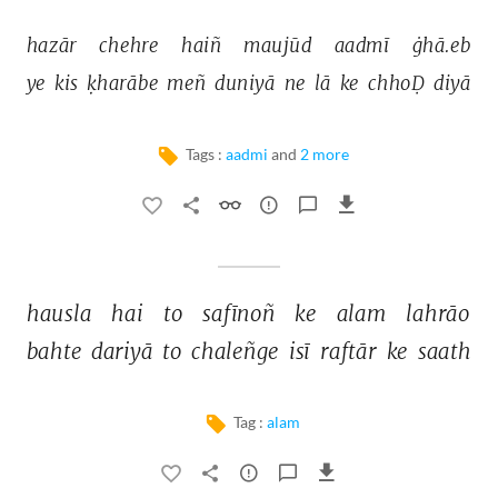
hazār 
chehre 
haiñ 
maujūd 
aadmī 
ġhā.eb 
ye 
kis 
ḳharābe 
meñ 
duniyā 
ne 
lā 
ke 
chhoḌ 
diyā 
Tags :
aadmi
and
2 more
hausla 
hai 
to 
safīnoñ 
ke 
alam 
lahrāo 
bahte 
dariyā 
to 
chaleñge 
isī 
raftār 
ke 
saath 
Tag :
alam