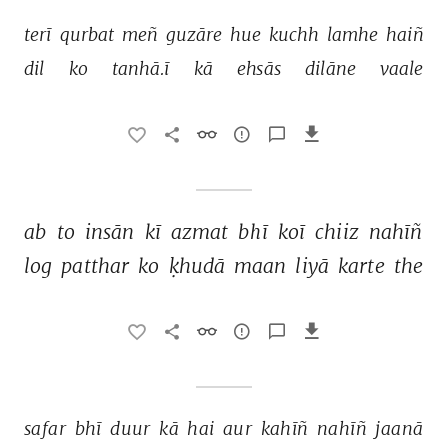
terī 
qurbat 
meñ 
guzāre 
hue 
kuchh 
lamhe 
haiñ 
dil 
ko 
tanhā.ī 
kā 
ehsās 
dilāne 
vaale 
ab 
to 
insān 
kī 
azmat 
bhī 
koī 
chiiz 
nahīñ 
log 
patthar 
ko 
ḳhudā 
maan 
liyā 
karte 
the 
safar 
bhī 
duur 
kā 
hai 
aur 
kahīñ 
nahīñ 
jaanā 