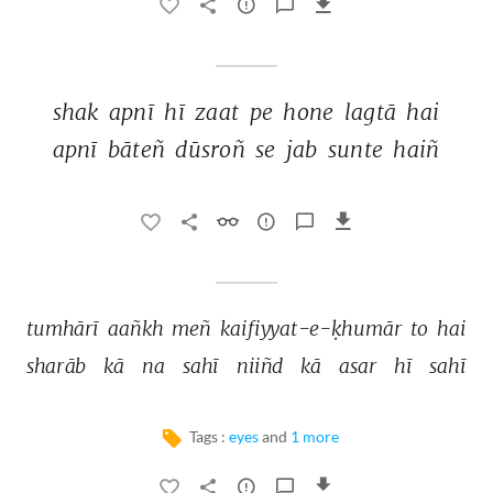
shak 
apnī 
hī 
zaat 
pe 
hone 
lagtā 
hai 
apnī 
bāteñ 
dūsroñ 
se 
jab 
sunte 
haiñ 
tumhārī 
aañkh 
meñ 
kaifiyyat-e-ḳhumār 
to 
hai 
sharāb 
kā 
na 
sahī 
niiñd 
kā 
asar 
hī 
sahī 
Tags :
eyes
and
1 more