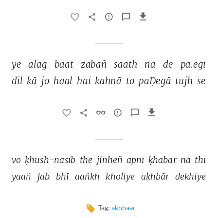
ye 
alag 
baat 
zabāñ 
saath 
na 
de 
pā.egī 
dil 
kā 
jo 
haal 
hai 
kahnā 
to 
paḌegā 
tujh 
se 
vo 
ḳhush-nasīb 
the 
jinheñ 
apnī 
ḳhabar 
na 
thī 
yaañ 
jab 
bhī 
aañkh 
kholiye 
aḳhbār 
dekhiye 
Tag:
akhbaar