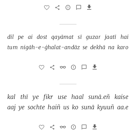
dil 
pe 
ai 
dost 
qayāmat 
sī 
guzar 
jaatī 
hai 
tum 
nigāh-e-ġhalat-andāz 
se 
dekhā 
na 
karo 
kal 
thī 
ye 
fikr 
use 
haal 
sunā.eñ 
kaise 
aaj 
ye 
sochte 
haiñ 
us 
ko 
sunā 
kyuuñ 
aa.e 