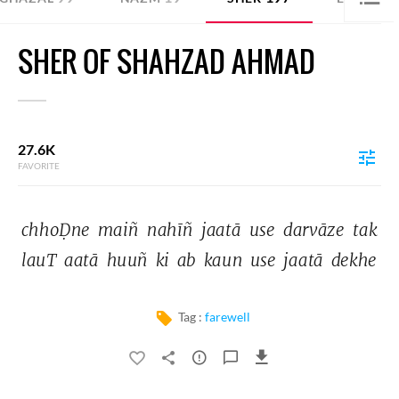
SHER OF SHAHZAD AHMAD
27.6K
FAVORITE
chhoḌne 
maiñ 
nahīñ 
jaatā 
use 
darvāze 
tak 
lauT 
aatā 
huuñ 
ki 
ab 
kaun 
use 
jaatā 
dekhe 
Tag :
farewell