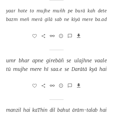
yaar 
hote 
to 
mujhe 
muñh 
pe 
burā 
kah 
dete 
bazm 
meñ 
merā 
gilā 
sab 
ne 
kiyā 
mere 
ba.ad 
umr 
bhar 
apne 
girebāñ 
se 
ulajhne 
vaale 
tū 
mujhe 
mere 
hī 
saa.e 
se 
Darātā 
kyā 
hai 
manzil 
hai 
kaThin 
dil 
bahut 
ārām-talab 
hai 