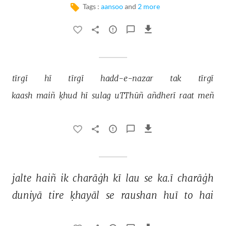
Tags :
aansoo
and
2 more
tīrgī 
hī 
tīrgī 
hadd-e-nazar 
tak 
tīrgī 
kaash 
maiñ 
ḳhud 
hī 
sulag 
uTThūñ 
añdherī 
raat 
meñ 
jalte 
haiñ 
ik 
charāġh 
kī 
lau 
se 
ka.ī 
charāġh 
duniyā 
tire 
ḳhayāl 
se 
raushan 
huī 
to 
hai 