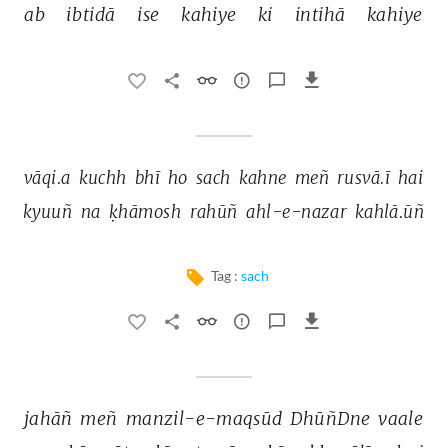
ab 
ibtidā 
ise 
kahiye 
ki 
intihā 
kahiye 
vāqi.a 
kuchh 
bhī 
ho 
sach 
kahne 
meñ 
rusvā.ī 
hai 
kyuuñ 
na 
ḳhāmosh 
rahūñ 
ahl-e-nazar 
kahlā.ūñ 
Tag :
sach
jahāñ 
meñ 
manzil-e-maqsūd 
DhūñDne 
vaale 