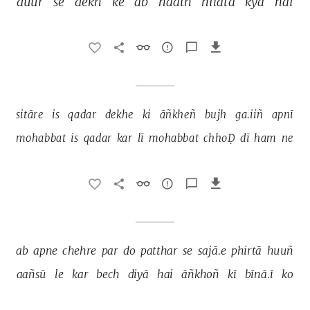
duur 
se 
dekh 
ke 
ab 
haath 
hilātā 
kyā 
hai 
sitāre 
is 
qadar 
dekhe 
ki 
āñkheñ 
bujh 
ga.iiñ 
apnī 
mohabbat 
is 
qadar 
kar 
lī 
mohabbat 
chhoḌ 
dī 
ham 
ne 
ab 
apne 
chehre 
par 
do 
patthar 
se 
sajā.e 
phirtā 
huuñ 
aañsū 
le 
kar 
bech 
diyā 
hai 
āñkhoñ 
kī 
bīnā.ī 
ko 