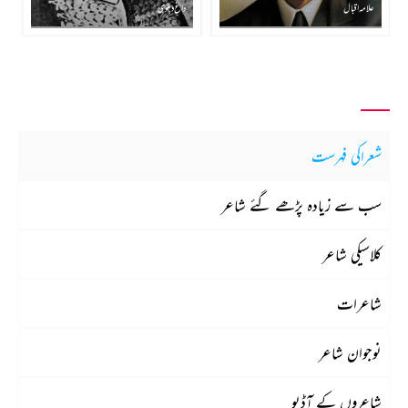
علامہ اقبال
داغؔ دہلوی
شعراکی فہرست
سب سے زیادہ پڑھے گئے شاعر
کلاسیکی شاعر
شاعرات
نوجوان شاعر
شاعروں کے آڈیو