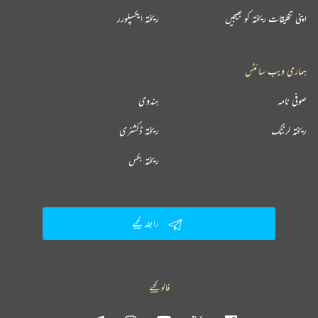
اپنی تخلیقات ریختہ کو بھیجیں
ریختہ ایکسپلورر
ہماری ویب سائٹس
صوفی نامہ
ہندوی
ریختہ لرننگ
ریختہ ڈکشنری
ریختہ بکس
رابطہ کیجیے
فالو کیجیے