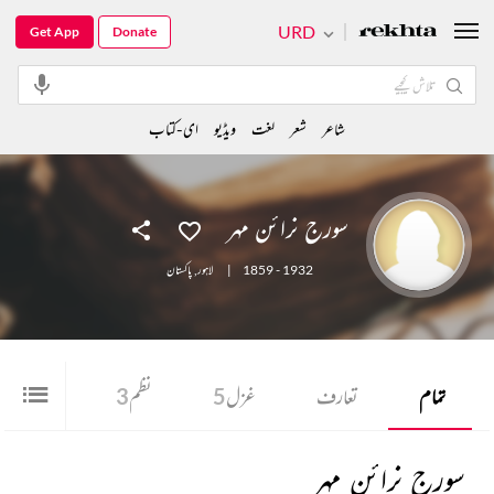
URD
Get App
Donate
شاعر
شعر
لغت
ویڈیو
ای-کتاب
سورج نرائن مہر
1859 - 1932
|
لاہور
,
پاکستان
تمام
تعارف
غزل
5
نظم
3
شعر
3
سورج نرائن مہر