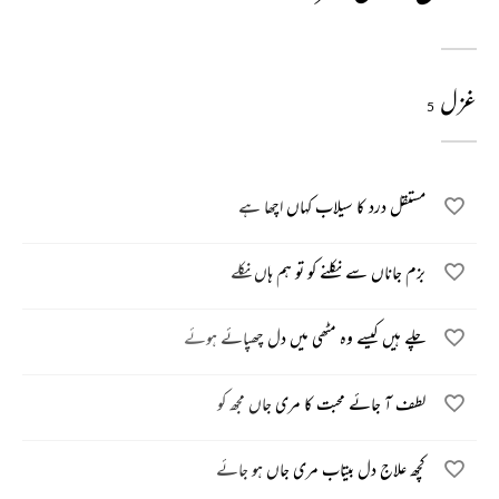
غزل
5
مستقل درد کا سیلاب کہاں اچھا ہے
بزم جاناں سے نکلنے کو تو ہم ہاں نکلے
چلے ہیں کیسے وہ مٹھی میں دل چھپائے ہوئے
لطف آ جائے محبت کا مری جاں مجھ کو
کچھ علاج دل بیتاب مری جاں ہو جائے