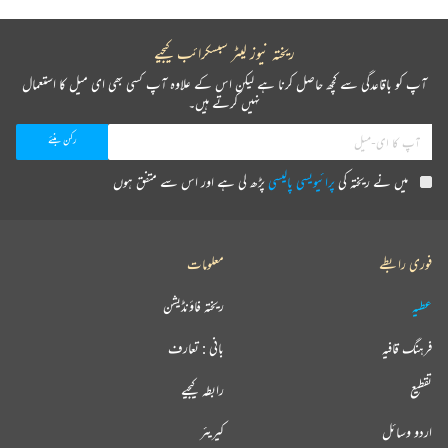
ریختہ نیوز لیٹر سبسکرائب کیجیے
آپ کو باقاعدگی سے کچھ حاصل کرنا ہے لیکن اس کے علاوہ آپ کسی بھی ای میل کا استعمال
نہیں کرتے ہیں۔
میں نے ریختہ کی
پرائیویسی پالیسی
پڑھ لی ہے اور اس سے متفق ہوں
فوری رابطے
معلومات
عطیہ
ریختہ فاؤنڈیشن
فرہنگ قافیہ
بانی : تعارف
تقطیع
رابطہ کیجیے
اردو وسائل
کیریئر