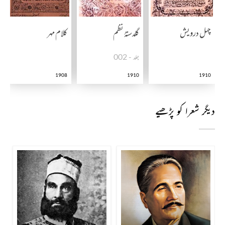
چہل درویش
گلدستۂ نظم
کلام مہر
جلد - 002
1908
1910
1910
دیگر شعرا کو پڑھیے