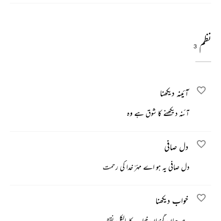
نظم
3
آئینہ دیکھنا
آئنہ دیکھنے کا شوق ہے وہ
دل صافی
دل صافی یہ ہو اے مہرؔ خدا کی رحمت
خواب دیکھنا
ہے جہان گزراں خواب کا بالکل نقشہ