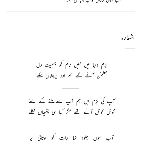
اشعار
3
بزم 
دنیا 
میں 
نہیں 
نام 
کو 
جمعیت 
دل 
مطمئن 
آئے 
تھے 
ہم 
اور 
پریشاں 
نکلے 
آپ 
کی 
بزم 
میں 
ہم 
آپ 
سے 
ملنے 
کے 
لئے 
خوش 
خوش 
آئے 
تھے 
مگر 
کیا 
ہی 
پشیماں 
نکلے 
آپ 
ہوں 
جلوہ 
نما 
رات 
کو 
مہتابی 
پر 