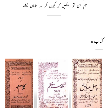
ہم 
بھی 
تو 
دیکھیں 
کہ 
کیوں 
کر 
مہ 
تاباں 
نکلے 
کتاب
8