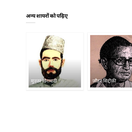
अन्य शायरों को पढ़िए
मुज़्तर ख़ैराबादी
जौहर सिद्दीक़ी