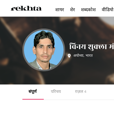
शायर
शेर
शब्दकोश
वीडियो
विनय शुक्ला 
अयोध्या
,
भारत
संपूर्ण
परिचय
ग़ज़ल
4