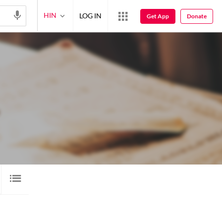
HIN
LOG IN
Get App
Donate