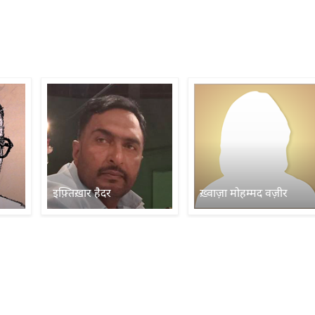
इफ़्तिख़ार हैदर
ख़्वाज़ा मोहम्मद वज़ीर