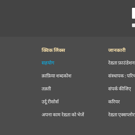
क्विक लिंक्स
जानकारी
सहयोग
रेख़्ता फ़ाउंडेशन
क़ाफ़िया शब्दकोश
संस्थापक : परि
तक़्ती
संपर्क कीजिए
उर्दू रीसोर्स
करियर
अपना काम रेख़्ता को भेजें
रेख़्ता एक्सप्लो