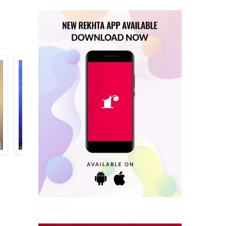
वक़ार मानवी
सय्यद शाह बुर्हानुद्दीन जानम