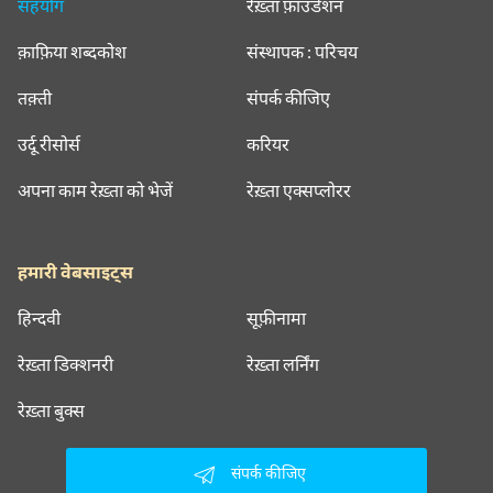
सहयोग
रेख़्ता फ़ाउंडेशन
क़ाफ़िया शब्दकोश
संस्थापक : परिचय
तक़्ती
संपर्क कीजिए
उर्दू रीसोर्स
करियर
अपना काम रेख़्ता को भेजें
रेख़्ता एक्सप्लोरर
हमारी वेबसाइट्स
हिन्दवी
सूफ़ीनामा
रेख़्ता डिक्शनरी
रेख़्ता लर्निंग
रेख़्ता बुक्स
संपर्क कीजिए