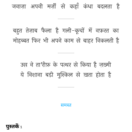
जनाज़ा 
अपनी 
मर्ज़ी 
से 
कहाँ 
कंधा 
बदलता 
है 
बहुत 
तेज़ाब 
फैला 
है 
गली-कूचों 
में 
नफ़रत 
का 
मोहब्बत 
फिर 
भी 
अपने 
काम 
से 
बाहर 
निकलती 
है 
उस 
ने 
ता'रीफ़ 
के 
पत्थर 
से 
किया 
है 
ज़ख़्मी 
ये 
निशाना 
बड़ी 
मुश्किल 
से 
ख़ता 
होता 
है 
समस्त
पुस्तकें
1