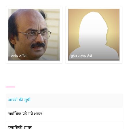
जावेद जमील
सुहैल अहमद ज़ैदी
शायरों की सूची
सर्वाधिक पढ़े गये शायर
क्लासिकी शायर