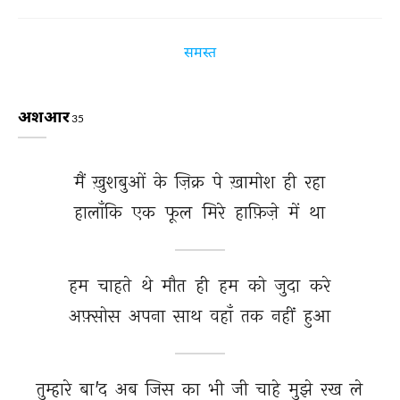
समस्त
अशआर
35
मैं 
ख़ुशबुओं 
के 
ज़िक्र 
पे 
ख़ामोश 
ही 
रहा 
हालाँकि 
एक 
फूल 
मिरे 
हाफ़िज़े 
में 
था 
हम 
चाहते 
थे 
मौत 
ही 
हम 
को 
जुदा 
करे 
अफ़्सोस 
अपना 
साथ 
वहाँ 
तक 
नहीं 
हुआ 
तुम्हारे 
बा'द 
अब 
जिस 
का 
भी 
जी 
चाहे 
मुझे 
रख 
ले 