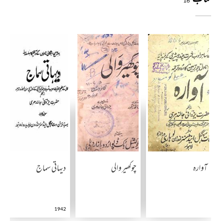
16
آوارہ
چوکھیر والی
دیہاتی سماج
1942