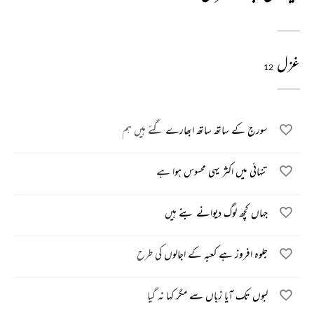
غزل
12
سورج کے ساتھ ساتھ ابھارے گئے ہیں ہم
تنہائی میں اکثر یہی محسوس ہوا ہے
جہاں کچھ لوگ دیوانے بنے ہیں
جلوہ افروز ہے کعبہ کے اجالوں کی طرح
لبوں تک آیا زباں سے مگر کہا نہ گیا