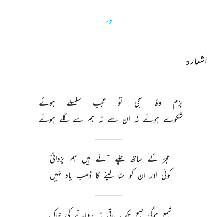
تمام
اشعار
5
بزم 
وفا 
سجی 
تو 
عجب 
سلسلے 
ہوئے 
شکوے 
ہوئے 
نہ 
ان 
سے 
نہ 
ہم 
سے 
گلے 
ہوئے 
عجز 
کے 
ساتھ 
چلے 
آئے 
ہیں 
ہم 
یزدانیؔ 
کوئی 
اور 
ان 
کو 
منا 
لینے 
کا 
ڈھب 
یاد 
نہیں 
شمع 
ہوگی 
صبح 
تک 
باقی 
نہ 
پروانے 
کی 
خاک 