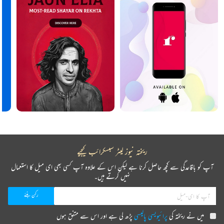
ریختہ نیوز لیٹر سبسکرائب کیجیے
آپ کو باقاعدگی سے کچھ حاصل کرنا ہے لیکن اس کے علاوہ آپ کسی بھی ای میل کا استعمال
نہیں کرتے ہیں۔
میں نے ریختہ کی
پرائیویسی پالیسی
پڑھ لی ہے اور اس سے متفق ہوں