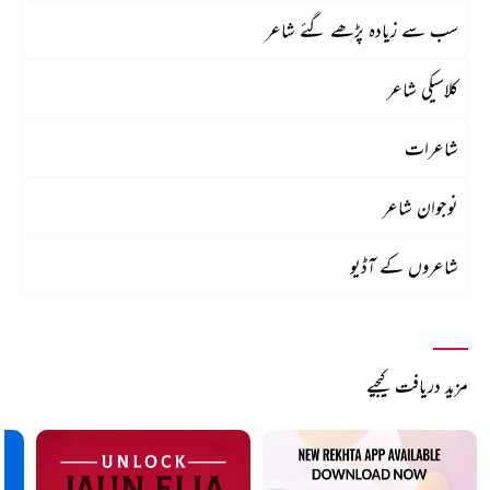
سب سے زیادہ پڑھے گئے شاعر
کلاسیکی شاعر
شاعرات
نوجوان شاعر
شاعروں کے آڈیو
مزید دریافت کیجیے