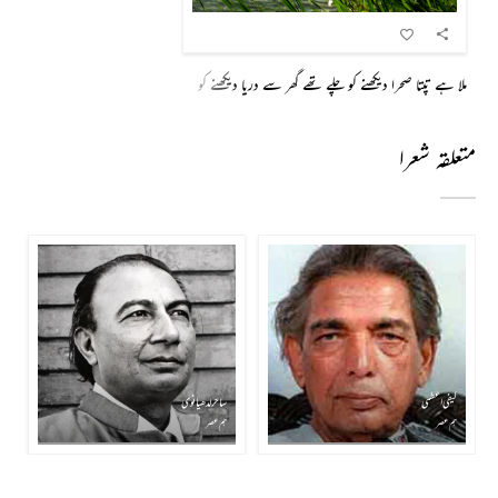
ملا ہے تپتا صحرا دیکھنے کو چلے تھے گھر سے دریا دیکھنے کو
متعلقہ شعرا
کیفی اعظمی
ساحر لدھیانوی
ہم عصر
ہم عصر