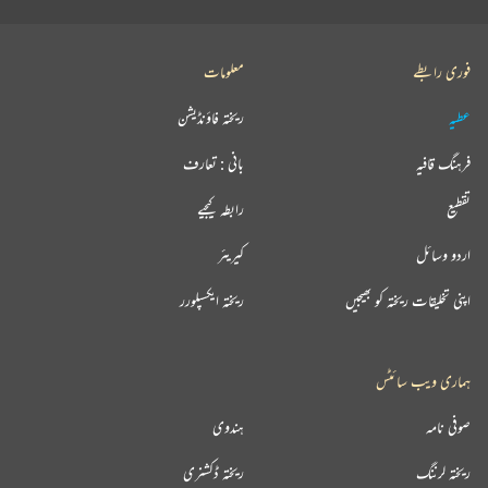
فوری رابطے
معلومات
عطیہ
ریختہ فاؤنڈیشن
فرہنگ قافیہ
بانی : تعارف
تقطیع
رابطہ کیجیے
اردو وسائل
کیریئر
اپنی تخلیقات ریختہ کو بھیجیں
ریختہ ایکسپلورر
ہماری ویب سائٹس
صوفی نامہ
ہندوی
ریختہ لرننگ
ریختہ ڈکشنری