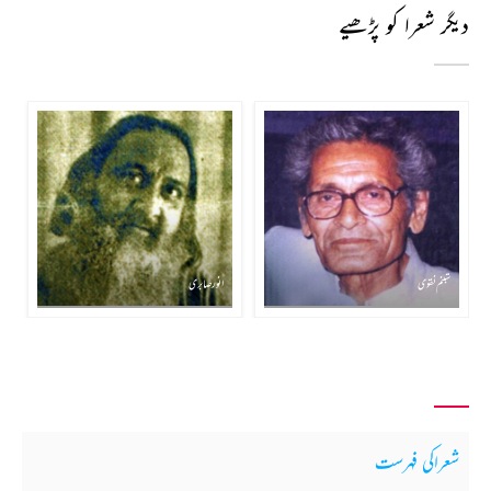
دیگر شعرا کو پڑھیے
شبنم نقوی
انور صابری
شعراکی فہرست