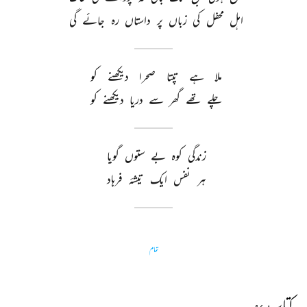
اہل 
محفل 
کی 
زباں 
پر 
داستاں 
رہ 
جائے 
گی 
ملا 
ہے 
تپتا 
صحرا 
دیکھنے 
کو 
چلے 
تھے 
گھر 
سے 
دریا 
دیکھنے 
کو 
زندگی 
کوہ 
بے 
ستوں 
گویا 
ہر 
نفس 
ایک 
تیشۂ 
فرہاد 
تمام
کتاب