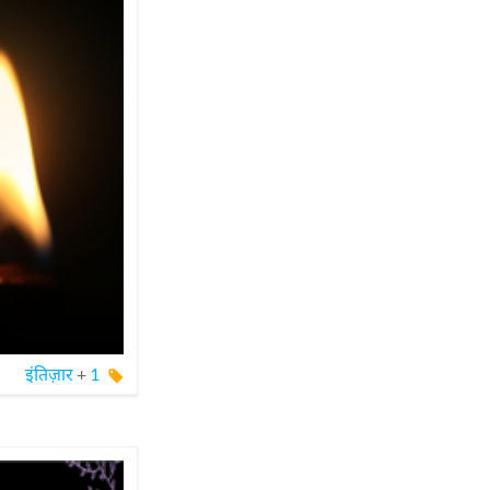
इंतिज़ार
+
1