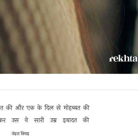
त 
की 
और 
एक 
के 
दिल 
से 
मोहब्बत 
की 
कर 
उस 
ने 
सारी 
उम्र 
इबादत 
की 
ज़ेहरा निगाह