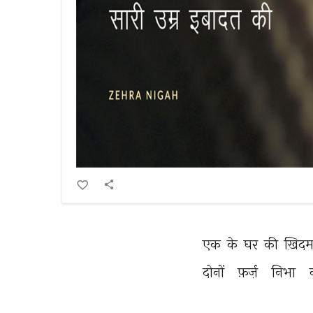
एक 
के 
घर 
की 
ख़िदम
दोनों 
फ़र्ज़ 
निभा 