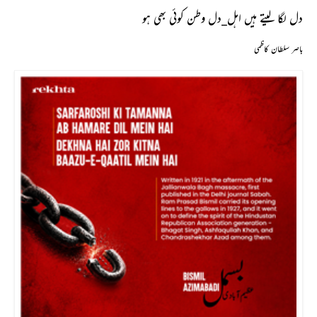
دل لگا لیتے ہیں اہل_دل وطن کوئی بھی ہو
باصر سلطان کاظمی