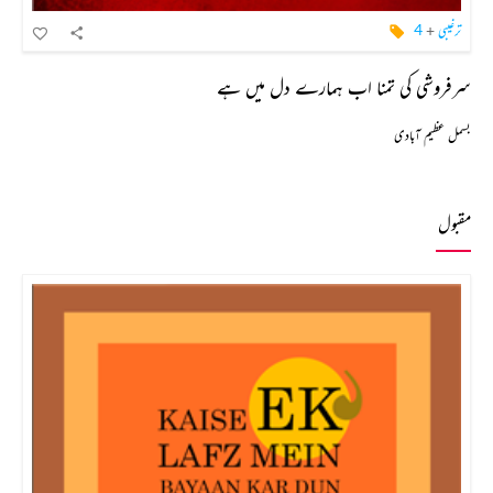
ترغیبی
+
4
سرفروشی کی تمنا اب ہمارے دل میں ہے
بسمل عظیم آبادی
مقبول