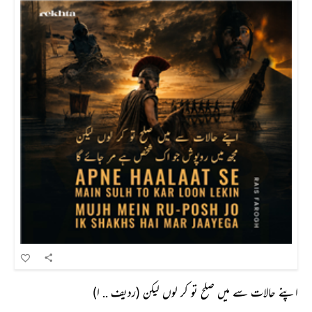
اپنے حالات سے میں صلح تو کر لوں لیکن (ردیف .. ا)