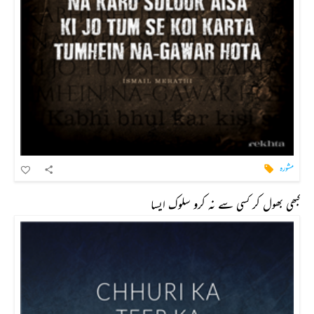
مشورہ
کبھی بھول کر کسی سے نہ کرو سلوک ایسا