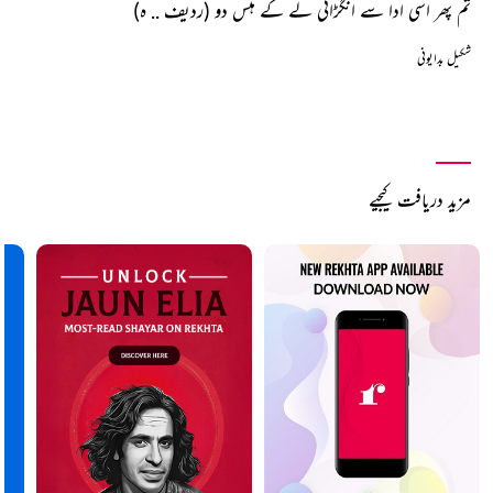
تم پھر اسی ادا سے انگڑائی لے کے ہنس دو (ردیف .. ہ)
شکیل بدایونی
مزید دریافت کیجیے