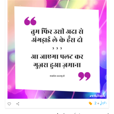
انگڑائی
+
2