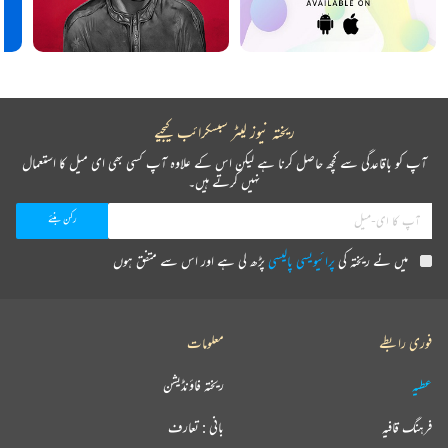
ریختہ نیوز لیٹر سبسکرائب کیجیے
آپ کو باقاعدگی سے کچھ حاصل کرنا ہے لیکن اس کے علاوہ آپ کسی بھی ای میل کا استعمال
نہیں کرتے ہیں۔
میں نے ریختہ کی
پرائیویسی پالیسی
پڑھ لی ہے اور اس سے متفق ہوں
فوری رابطے
معلومات
عطیہ
ریختہ فاؤنڈیشن
فرہنگ قافیہ
بانی : تعارف