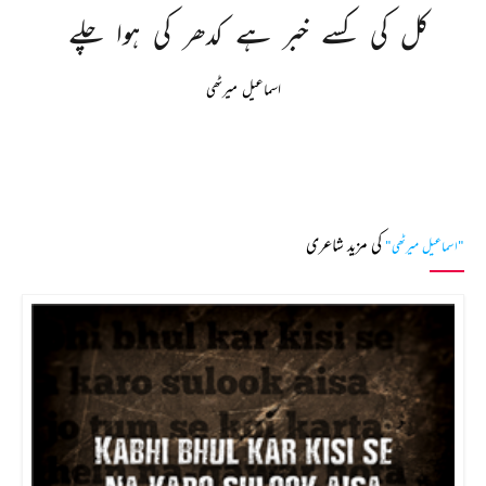
کل 
کی 
کسے 
خبر 
ہے 
کدھر 
کی 
ہوا 
چلے 
اسماعیل میرٹھی
کی مزید شاعری
"اسماعیل میرٹھی"