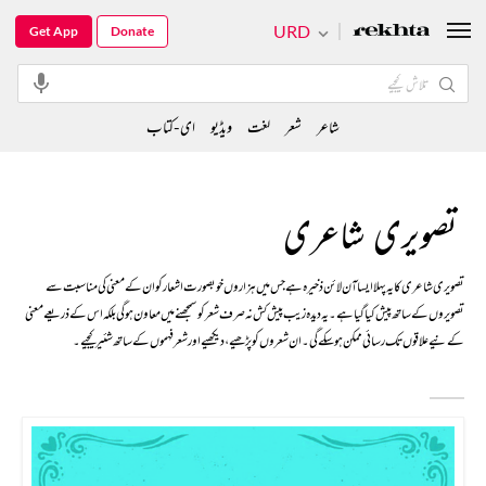
URD
Get App
Donate
شاعر
شعر
لغت
ویڈیو
ای-کتاب
تصویری شاعری
تصویری شاعری کا یہ پہلا ایسا آن لائن ذخیرہ ہے جس میں ہزاروں خوبصورت اشعار کو ان کے معنی کی مناسبت سے
تصویروں کے ساتھ پیش کیا گیا ہے۔ یہ دیدہ زیب پیش کش نہ صرف شعر کو سمجھنے میں معاون ہوگی بلکہ اس کے ذریعے معنی
کے نیےعلاقوں تک رسائی ممکن ہو سکے گی۔ ان شعروں کو پڑھیے، دیکھیے اور شعر فہموں کے ساتھ شئیر کیجیے۔