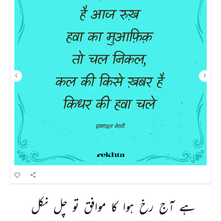
ہے 
آج 
رخ 
ہوا 
کا 
موافق 
تو 
چل 
نکل 