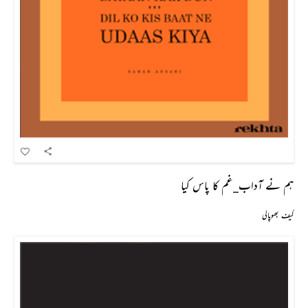
ہم نے آداب_غم کا پاس کیا
کیف بھوپالی