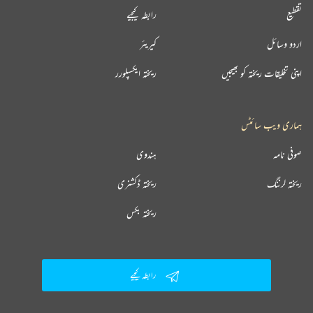
تقطیع
رابطہ کیجیے
اردو وسائل
کیریئر
اپنی تخلیقات ریختہ کو بھیجیں
ریختہ ایکسپلورر
ہماری ویب سائٹس
صوفی نامہ
ہندوی
ریختہ لرننگ
ریختہ ڈکشنری
ریختہ بکس
رابطہ کیجیے