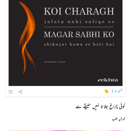
شکوہ
+
1
کوئی چراغ جلاتا نہیں سلیقے سے
خورشید طلب