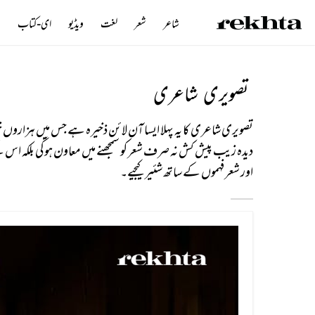
شاعر
شعر
لغت
ویڈیو
ای-کتاب
ن
تصویری شاعری
تصویری شاعری کا یہ پہلا ایسا آن لائن ذخیرہ ہے جس میں ہزارو
دیدہ زیب پیش کش نہ صرف شعر کو سمجھنے میں معاون ہوگی بلکہ اس
اور شعر فہموں کے ساتھ شئیر کیجیے۔