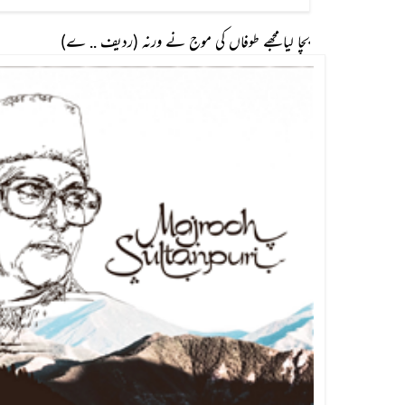
بچا لیا مجھے طوفاں کی موج نے ورنہ (ردیف .. ے)