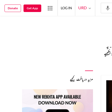
URD
LOG IN
Donate
Get App
 یہ
یکھیے
مزید دریافت کیجیے