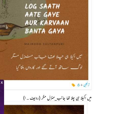
ترغیبی
+
6
میں اکیلا ہی چلا تھا جانب_منزل مگر (ردیف .. ا)