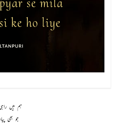
ہم 
ہیں 
راہی
جو 
بھی 
پیار