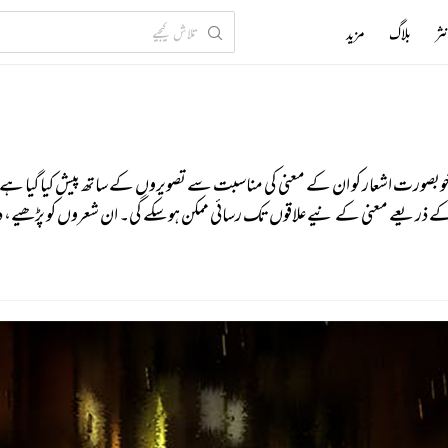
ثر
بلاگ
مزید
ں خوبصورت اشعار کو ان کے معنی کی مناسبت سے تصویروں کے ساتھ پیش کیا گیا ہے۔
 کے ذریعے معنی کے نیےعلاقوں تک رسائی ممکن ہو سکے گی۔ ان شعروں کو پڑھیے، د