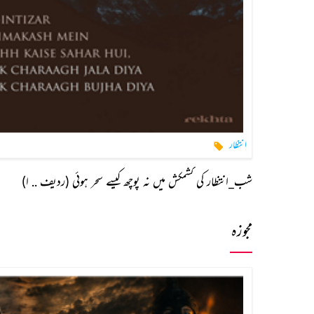
انتظار
شب_انتظار کی کشمکش میں نہ پوچھ کیسے سحر ہوئی (ردیف .. ا)
مجوزہ