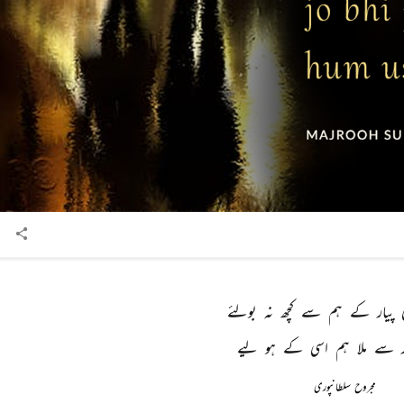
 
پیار 
کے 
ہم 
سے 
کچھ 
نہ 
بولئے 
 
سے 
ملا 
ہم 
اسی 
کے 
ہو 
لیے 
مجروح سلطانپوری