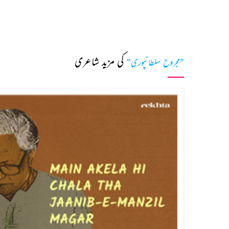
کی مزید شاعری
"مجروح سلطانپوری"