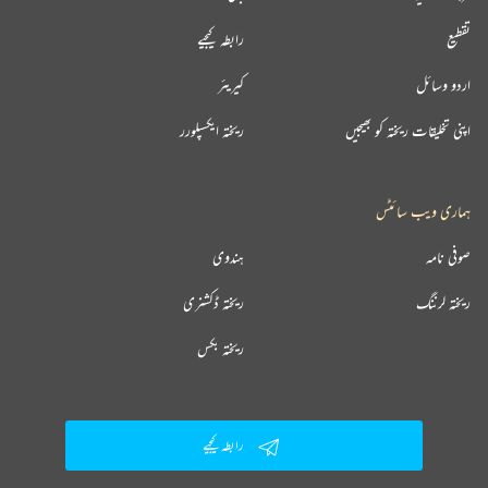
تقطیع
رابطہ کیجیے
اردو وسائل
کیریئر
اپنی تخلیقات ریختہ کو بھیجیں
ریختہ ایکسپلورر
ہماری ویب سائٹس
صوفی نامہ
ہندوی
ریختہ لرننگ
ریختہ ڈکشنری
ریختہ بکس
رابطہ کیجیے