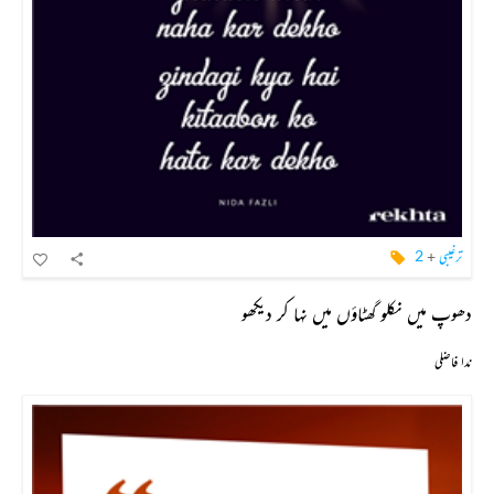
ترغیبی
+
2
دھوپ میں نکلو گھٹاؤں میں نہا کر دیکھو
ندا فاضلی