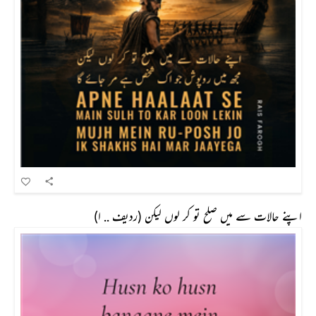
اپنے حالات سے میں صلح تو کر لوں لیکن (ردیف .. ا)