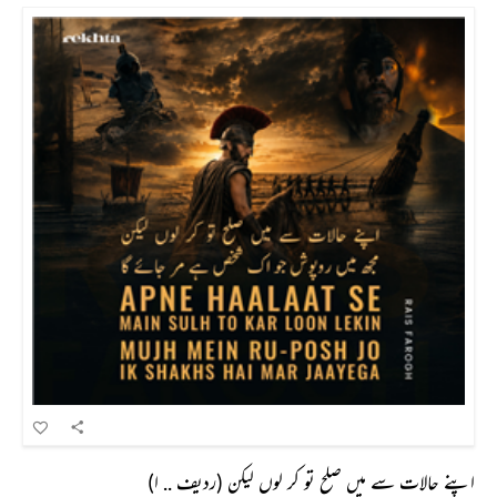
اپنے حالات سے میں صلح تو کر لوں لیکن (ردیف .. ا)