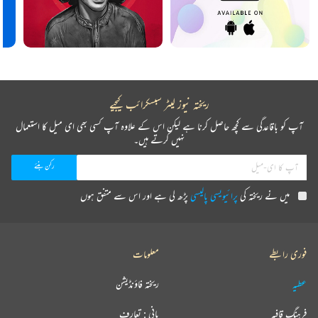
ریختہ نیوز لیٹر سبسکرائب کیجیے
آپ کو باقاعدگی سے کچھ حاصل کرنا ہے لیکن اس کے علاوہ آپ کسی بھی ای میل کا استعمال
نہیں کرتے ہیں۔
میں نے ریختہ کی
پرائیویسی پالیسی
پڑھ لی ہے اور اس سے متفق ہوں
فوری رابطے
معلومات
عطیہ
ریختہ فاؤنڈیشن
فرہنگ قافیہ
بانی : تعارف