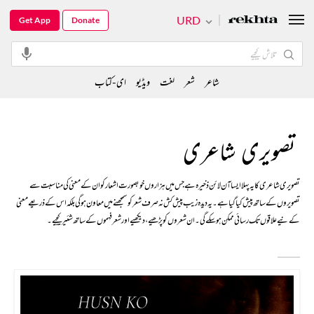
URD
Get App
Donate
شاعر
شعر
لغت
ویڈیو
ای-کتاب
تصویری شاعری
تصویری شاعری کا یہ پہلا ایسا آن لائن ذخیرہ ہے جس میں ہزاروں خوبصورت اشعار کو ان کے معنی کی مناسبت سے
تصویروں کے ساتھ پیش کیا گیا ہے۔ یہ دیدہ زیب پیش کش نہ صرف شعر کو سمجھنے میں معاون ہوگی بلکہ اس کے ذریعے معنی
کے نیےعلاقوں تک رسائی ممکن ہو سکے گی۔ ان شعروں کو پڑھیے، دیکھیے اور شعر فہموں کے ساتھ شئیر کیجیے۔