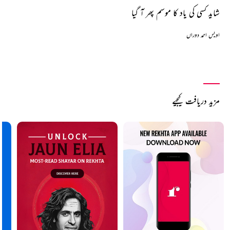
شاید کسی کی یاد کا موسم پھر آ گیا
اویس احمد دوراں
مزید دریافت کیجیے