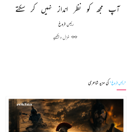
آپ 
مجھ 
کو 
نظر 
انداز 
نہیں 
کر 
سکتے 
رئیس فروغ
غزل دیکھیے
کی مزید شاعری
"رئیس فروغ"