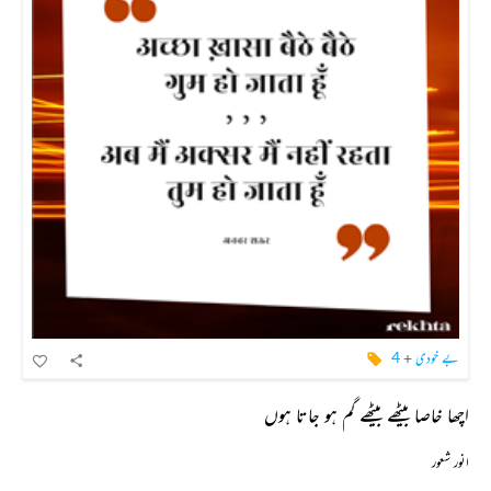
بے خودی
+
4
اچھا خاصا بیٹھے بیٹھے گم ہو جاتا ہوں
انور شعور