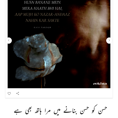
حسن 
کو 
حسن 
بنانے 
میں 
مرا 
ہاتھ 
بھی 
ہے 