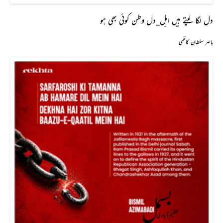
دل لگا لیتے ہیں اہل_دل وطن کوئی بھی ہو
باصر سلطان کاظمی