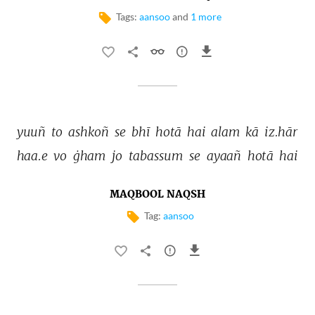
Tags:
aansoo
and
1 more
yuuñ 
to 
ashkoñ 
se 
bhī 
hotā 
hai 
alam 
kā 
iz.hār 
haa.e 
vo 
ġham 
jo 
tabassum 
se 
ayaañ 
hotā 
hai 
MAQBOOL NAQSH
Tag:
aansoo