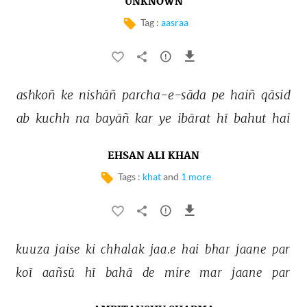
UNKNOWN
Tag :
aasraa
ashkoñ 
ke 
nishāñ 
parcha-e-sāda 
pe 
haiñ 
qāsid 
ab 
kuchh 
na 
bayāñ 
kar 
ye 
ibārat 
hī 
bahut 
hai 
EHSAN ALI KHAN
Tags :
khat
and
1 more
kuuza 
jaise 
ki 
chhalak 
jaa.e 
hai 
bhar 
jaane 
par 
koī 
aañsū 
hī 
bahā 
de 
mire 
mar 
jaane 
par 