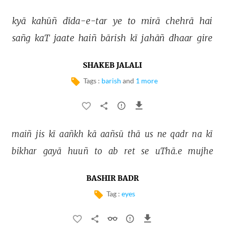
kyā 
kahūñ 
dīda-e-tar 
ye 
to 
mirā 
chehrā 
hai 
sañg 
kaT 
jaate 
haiñ 
bārish 
kī 
jahāñ 
dhaar 
gire 
SHAKEB JALALI
Tags :
barish
and
1 more
maiñ 
jis 
kī 
aañkh 
kā 
aañsū 
thā 
us 
ne 
qadr 
na 
kī 
bikhar 
gayā 
huuñ 
to 
ab 
ret 
se 
uThā.e 
mujhe 
BASHIR BADR
Tag :
eyes