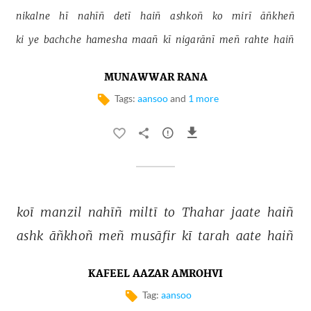
nikalne 
hī 
nahīñ 
detī 
haiñ 
ashkoñ 
ko 
mirī 
āñkheñ 
ki 
ye 
bachche 
hamesha 
maañ 
kī 
nigarānī 
meñ 
rahte 
haiñ 
MUNAWWAR RANA
Tags:
aansoo
and
1 more
koī 
manzil 
nahīñ 
miltī 
to 
Thahar 
jaate 
haiñ 
ashk 
āñkhoñ 
meñ 
musāfir 
kī 
tarah 
aate 
haiñ 
KAFEEL AAZAR AMROHVI
Tag:
aansoo