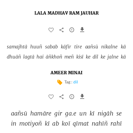
LALA MADHAV RAM JAUHAR
samajhtā 
huuñ 
sabab 
kāfir 
tire 
aañsū 
nikalne 
kā 
dhuāñ 
lagtā 
hai 
āñkhoñ 
meñ 
kisī 
ke 
dil 
ke 
jalne 
kā 
AMEER MINAI
Tag :
dil
aañsū 
hamāre 
gir 
ga.e 
un 
kī 
nigāh 
se 
in 
motiyoñ 
kī 
ab 
koī 
qīmat 
nahīñ 
rahī 