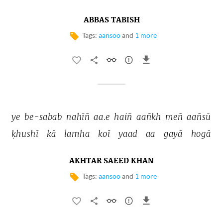
ABBAS TABISH
Tags:
aansoo
and
1 more
ye 
be-sabab 
nahīñ 
aa.e 
haiñ 
aañkh 
meñ 
aañsū 
ḳhushī 
kā 
lamha 
koī 
yaad 
aa 
gayā 
hogā 
AKHTAR SAEED KHAN
Tags:
aansoo
and
1 more