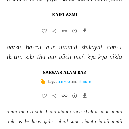
KAIFI AZMI
aarzū 
hasrat 
aur 
ummīd 
shikāyat 
aañsū 
ik 
tirā 
zikr 
thā 
aur 
biich 
meñ 
kyā 
kyā 
niklā 
SARWAR ALAM RAZ
Tags :
aarzoo
and
3 more
maiñ 
ronā 
chāhtā 
huuñ 
ḳhuub 
ronā 
chāhtā 
huuñ 
maiñ 
phir 
us 
ke 
baad 
gahrī 
niind 
sonā 
chāhtā 
huuñ 
maiñ 