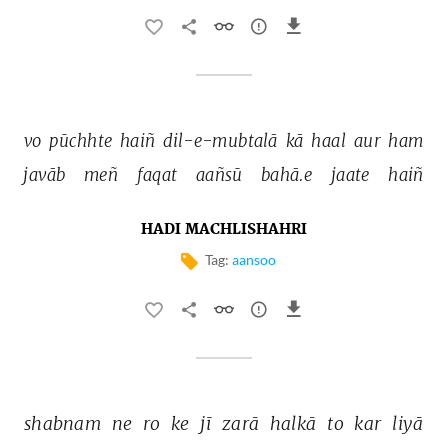
vo 
pūchhte 
haiñ 
dil-e-mubtalā 
kā 
haal 
aur 
ham 
javāb 
meñ 
faqat 
aañsū 
bahā.e 
jaate 
haiñ 
HADI MACHLISHAHRI
Tag:
aansoo
shabnam 
ne 
ro 
ke 
jī 
zarā 
halkā 
to 
kar 
liyā 