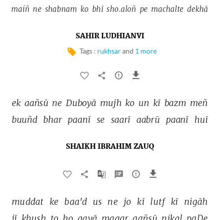
maiñ 
ne 
shabnam 
ko 
bhī 
sho.aloñ 
pe 
machalte 
dekhā 
SAHIR LUDHIANVI
Tags :
rukhsar
and
1 more
ek 
aañsū 
ne 
Duboyā 
mujh 
ko 
un 
kī 
bazm 
meñ 
buuñd 
bhar 
paanī 
se 
saarī 
aabrū 
paanī 
huī 
SHAIKH IBRAHIM ZAUQ
muddat 
ke 
baa'd 
us 
ne 
jo 
kī 
lutf 
kī 
nigāh 
jī 
ḳhush 
to 
ho 
gayā 
magar 
aañsū 
nikal 
paḌe 