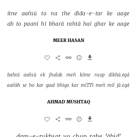
itne 
aañsū 
to 
na 
the 
dīda-e-tar 
ke 
aage 
ab 
to 
paanī 
hī 
bharā 
rahtā 
hai 
ghar 
ke 
aage 
MEER HASAN
bahtā 
aañsū 
ek 
jhalak 
meñ 
kitne 
ruup 
dikhā.egā 
aañkh 
se 
ho 
kar 
gaal 
bhigo 
kar 
miTTī 
meñ 
mil 
jā.egā 
AHMAD MUSHTAQ
dam-e-ruḳhsat 
vo 
chup 
rahe 
'ābid' 