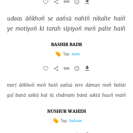
udaas 
āñkhoñ 
se 
aañsū 
nahīñ 
nikalte 
haiñ 
ye 
motiyoñ 
kī 
tarah 
sīpiyoñ 
meñ 
palte 
haiñ 
BASHIR BADR
Tag :
eyes
merī 
āñkhoñ 
meñ 
haiñ 
aañsū 
tere 
dāman 
meñ 
bahār 
gul 
banā 
saktā 
hai 
tū 
shabnam 
banā 
saktā 
huuñ 
maiñ 
NUSHUR WAHIDI
Tag :
bahaar