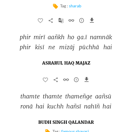
Tag :
sharab
phir 
mirī 
aañkh 
ho 
ga.ī 
namnāk 
phir 
kisī 
ne 
mizāj 
pūchhā 
hai 
ASRARUL HAQ MAJAZ
thamte 
thamte 
thameñge 
aañsū 
ronā 
hai 
kuchh 
hañsī 
nahīñ 
hai 
BUDH SINGH QALANDAR
Tag :
famous shayari