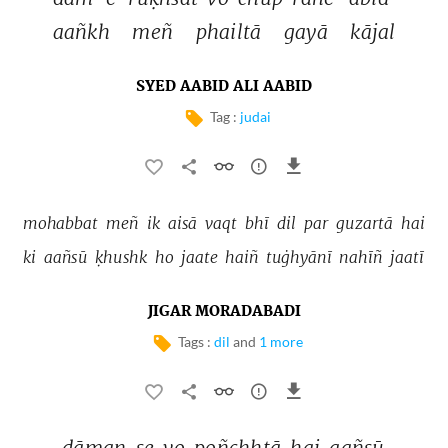
aañkh 
meñ 
phailtā 
gayā 
kājal 
SYED AABID ALI AABID
Tag :
judai
mohabbat 
meñ 
ik 
aisā 
vaqt 
bhī 
dil 
par 
guzartā 
hai 
ki 
aañsū 
ḳhushk 
ho 
jaate 
haiñ 
tuġhyānī 
nahīñ 
jaatī 
JIGAR MORADABADI
Tags :
dil
and
1 more
dāman 
se 
vo 
poñchhtā 
hai 
aañsū 