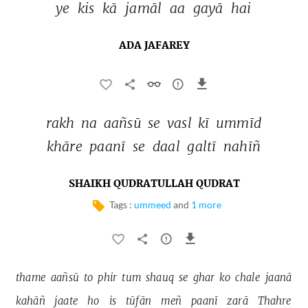
ye 
kis 
kā 
jamāl 
aa 
gayā 
hai 
ADA JAFAREY
rakh 
na 
aañsū 
se 
vasl 
kī 
ummīd 
khāre 
paanī 
se 
daal 
galtī 
nahīñ 
SHAIKH QUDRATULLAH QUDRAT
Tags :
ummeed
and
1 more
thame 
aañsū 
to 
phir 
tum 
shauq 
se 
ghar 
ko 
chale 
jaanā 
kahāñ 
jaate 
ho 
is 
tūfān 
meñ 
paanī 
zarā 
Thahre 