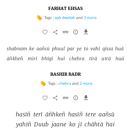
FARHAT EHSAS
Tags :
aab deedah
and
3 more
shabnam 
ke 
aañsū 
phuul 
par 
ye 
to 
vahī 
qissa 
huā 
āñkheñ 
mirī 
bhīgī 
huī 
chehra 
tirā 
utrā 
huā 
BASHIR BADR
Tags :
chehra
and
2 more
hasīñ 
terī 
āñhkeñ 
hasīñ 
tere 
aañsū 
yahīñ 
Duub 
jaane 
ko 
jī 
chāhtā 
hai 