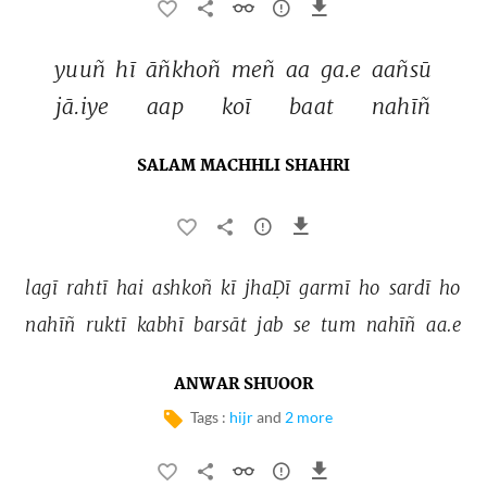
yuuñ 
hī 
āñkhoñ 
meñ 
aa 
ga.e 
aañsū 
jā.iye 
aap 
koī 
baat 
nahīñ 
SALAM MACHHLI SHAHRI
lagī 
rahtī 
hai 
ashkoñ 
kī 
jhaḌī 
garmī 
ho 
sardī 
ho 
nahīñ 
ruktī 
kabhī 
barsāt 
jab 
se 
tum 
nahīñ 
aa.e 
ANWAR SHUOOR
Tags :
hijr
and
2 more