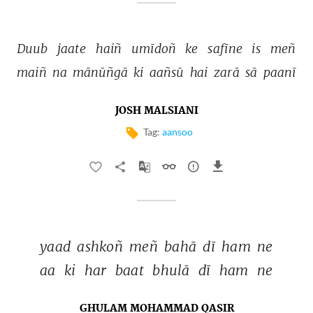
Duub 
jaate 
haiñ 
umīdoñ 
ke 
safīne 
is 
meñ 
maiñ 
na 
mānūñgā 
ki 
aañsū 
hai 
zarā 
sā 
paanī 
JOSH MALSIANI
Tag:
aansoo
yaad 
ashkoñ 
meñ 
bahā 
dī 
ham 
ne 
aa 
ki 
har 
baat 
bhulā 
dī 
ham 
ne 
GHULAM MOHAMMAD QASIR