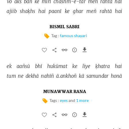
vo 
aks 
ban 
ke 
mirī 
chashm-e-tar 
meñ 
rahtā 
hai 
ajiib 
shaḳhs 
hai 
paanī 
ke 
ghar 
meñ 
rahtā 
hai 
BISMIL SABRI
Tag :
famous shayari
ek 
aañsū 
bhī 
hukūmat 
ke 
liye 
ḳhatra 
hai 
tum 
ne 
dekhā 
nahīñ 
ā.ankhoñ 
kā 
samundar 
honā 
MUNAWWAR RANA
Tags :
eyes
and
1 more