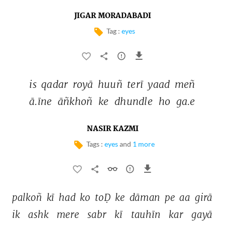
JIGAR MORADABADI
Tag :
eyes
is 
qadar 
royā 
huuñ 
terī 
yaad 
meñ 
ā.īne 
āñkhoñ 
ke 
dhundle 
ho 
ga.e 
NASIR KAZMI
Tags :
eyes
and
1 more
palkoñ 
kī 
had 
ko 
toḌ 
ke 
dāman 
pe 
aa 
girā 
ik 
ashk 
mere 
sabr 
kī 
tauhīn 
kar 
gayā 