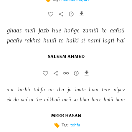
ghaas 
meñ 
jazb 
hue 
hoñge 
zamīñ 
ke 
aañsū 
paañv 
rakhtā 
huuñ 
to 
halkī 
sī 
namī 
lagtī 
hai 
SALEEM AHMED
aur 
kuchh 
tohfa 
na 
thā 
jo 
laate 
ham 
tere 
niyāz 
ek 
do 
aañsū 
the 
āñkhoñ 
meñ 
so 
bhar 
laa.e 
haiñ 
ham 
MEER HASAN
Tag :
tohfa