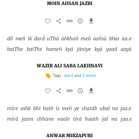
MOIN AHSAN JAZBI
dil 
meñ 
ik 
dard 
uThā 
āñkhoñ 
meñ 
aañsū 
bhar 
aa.e 
baiThe 
baiThe 
hameñ 
kyā 
jāniye 
kyā 
yaad 
aayā 
WAZIR ALI SABA LAKHNAVI
Tags :
dard
and
2 more
mire 
ashk 
bhī 
haiñ 
is 
meñ 
ye 
sharāb 
ubal 
na 
jaa.e 
mirā 
jaam 
chhūne 
vaale 
tirā 
haath 
jal 
na 
jaa.e 
ANWAR MIRZAPURI