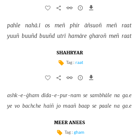
pahle 
nahā.ī 
os 
meñ 
phir 
āñsuoñ 
meñ 
raat 
yuuñ 
buuñd 
buuñd 
utrī 
hamāre 
gharoñ 
meñ 
raat 
SHAHRYAR
Tag :
raat
ashk-e-ġham 
dīda-e-pur-nam 
se 
sambhāle 
na 
ga.e 
ye 
vo 
bachche 
haiñ 
jo 
maañ 
baap 
se 
paale 
na 
ga.e 
MEER ANEES
Tag :
gham