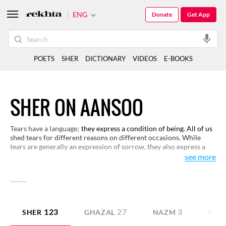
ENG
Donate
Get App
POETS
SHER
DICTIONARY
VIDEOS
E-BOOKS
SHER ON AANSOO
Tears have a language;
they express a condition of being. All of us
shed tears for different reasons on different occasions. While
tears are generally an expression of sorrow, they also express a
rare pleasure on certain occasions. Lovers too shed tears but
see more
those tears probably tell more than what we generally know
about. Here are some verses that reveal the meaning of tears.
123
27
3
SHER
GHAZAL
NAZM
MAZ