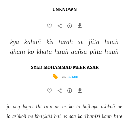
UNKNOWN
kyā 
kahūñ 
kis 
tarah 
se 
jiitā 
huuñ 
ġham 
ko 
khātā 
huuñ 
aañsū 
piitā 
huuñ 
SYED MOHAMMAD MEER ASAR
Tag :
gham
jo 
aag 
lagā.ī 
thī 
tum 
ne 
us 
ko 
to 
bujhāyā 
ashkoñ 
ne 
jo 
ashkoñ 
ne 
bhaḌkā.ī 
hai 
us 
aag 
ko 
ThanDā 
kaun 
kare 