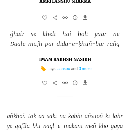
AMRITANSHU SHARMA
ġhair 
se 
khelī 
hai 
holī 
yaar 
ne 
Daale 
mujh 
par 
dīda-e-ḳhūñ-bār 
rañg 
IMAM BAKHSH NASIKH
Tags:
aansoo
and
3 more
āñkhoñ 
tak 
aa 
sakī 
na 
kabhī 
āñsuoñ 
kī 
lahr 
ye 
qāfila 
bhī 
naql-e-makānī 
meñ 
kho 
gayā 