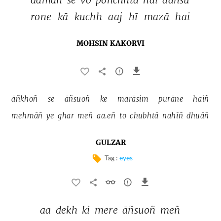
rone 
kā 
kuchh 
aaj 
hī 
mazā 
hai 
MOHSIN KAKORVI
āñkhoñ 
se 
āñsuoñ 
ke 
marāsim 
purāne 
haiñ 
mehmāñ 
ye 
ghar 
meñ 
aa.eñ 
to 
chubhtā 
nahīñ 
dhuāñ 
GULZAR
Tag :
eyes
aa 
dekh 
ki 
mere 
āñsuoñ 
meñ 