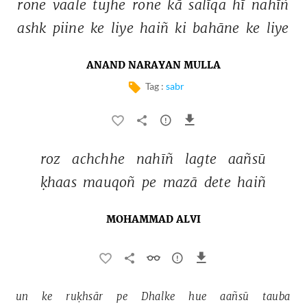
rone 
vaale 
tujhe 
rone 
kā 
salīqa 
hī 
nahīñ 
ashk 
piine 
ke 
liye 
haiñ 
ki 
bahāne 
ke 
liye 
ANAND NARAYAN MULLA
Tag :
sabr
roz 
achchhe 
nahīñ 
lagte 
aañsū 
ḳhaas 
mauqoñ 
pe 
mazā 
dete 
haiñ 
MOHAMMAD ALVI
un 
ke 
ruḳhsār 
pe 
Dhalke 
hue 
aañsū 
tauba 