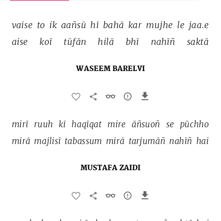
vaise 
to 
ik 
aañsū 
hī 
bahā 
kar 
mujhe 
le 
jaa.e 
aise 
koī 
tūfān 
hilā 
bhī 
nahīñ 
saktā 
WASEEM BARELVI
mirī 
ruuh 
kī 
haqīqat 
mire 
āñsuoñ 
se 
pūchho 
mirā 
majlisī 
tabassum 
mirā 
tarjumāñ 
nahīñ 
hai 
MUSTAFA ZAIDI