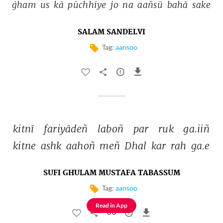
ġham 
us 
kā 
pūchhiye 
jo 
na 
aañsū 
bahā 
sake 
SALAM SANDELVI
Tag:
aansoo
kitnī 
fariyādeñ 
laboñ 
par 
ruk 
ga.iiñ 
kitne 
ashk 
aahoñ 
meñ 
Dhal 
kar 
rah 
ga.e 
SUFI GHULAM MUSTAFA TABASSUM
Tag:
aansoo
Read in App