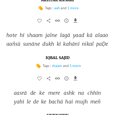
AKHTAR ANSARI
Tags :
aah
and
1 more
hote 
hī 
shaam 
jalne 
lagā 
yaad 
kā 
alaao 
aañsū 
sunāne 
dukh 
kī 
kahānī 
nikal 
paḌe 
IQBAL SAJID
Tags :
shaam
and
1 more
aasrā 
de 
ke 
mere 
ashk 
na 
chhīn 
yahī 
le 
de 
ke 
bachā 
hai 
mujh 
meñ 