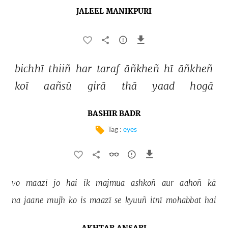
JALEEL MANIKPURI
bichhī 
thiiñ 
har 
taraf 
āñkheñ 
hī 
āñkheñ 
koī 
aañsū 
girā 
thā 
yaad 
hogā 
BASHIR BADR
Tag :
eyes
vo 
maazī 
jo 
hai 
ik 
majmua 
ashkoñ 
aur 
aahoñ 
kā 
na 
jaane 
mujh 
ko 
is 
maazī 
se 
kyuuñ 
itnī 
mohabbat 
hai 