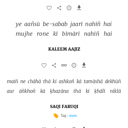
ye 
aañsū 
be-sabab 
jaarī 
nahīñ 
hai 
mujhe 
rone 
kī 
bīmārī 
nahīñ 
hai 
KALEEM AAJIZ
maiñ 
ne 
chāhā 
thā 
ki 
ashkoñ 
kā 
tamāshā 
dekhūñ 
aur 
āñkhoñ 
kā 
ḳhazāna 
thā 
ki 
ḳhālī 
niklā 
SAQI FARUQI
Tag :
eyes