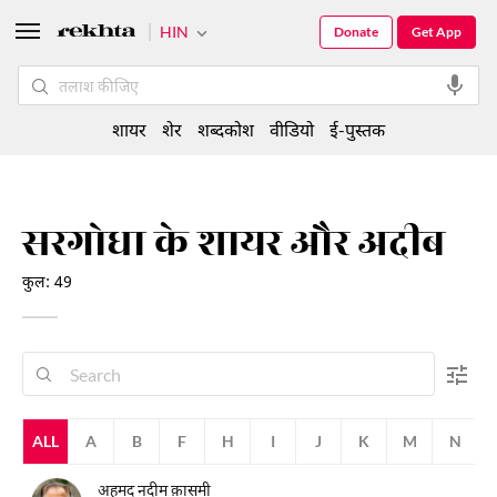
HIN
Donate
Get App
शायर
शेर
शब्दकोश
वीडियो
ई-पुस्तक
सरगोधा के शायर और अदीब
कुल: 49
ALL
A
B
F
H
I
J
K
M
N
अहमद नदीम क़ासमी