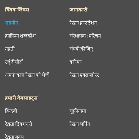
क्विक लिंक्स
जानकारी
सहयोग
रेख़्ता फ़ाउंडेशन
क़ाफ़िया शब्दकोश
संस्थापक : परिचय
तक़्ती
संपर्क कीजिए
उर्दू रीसोर्स
करियर
अपना काम रेख़्ता को भेजें
रेख़्ता एक्सप्लोरर
हमारी वेबसाइट्स
हिन्दवी
सूफ़ीनामा
रेख़्ता डिक्शनरी
रेख़्ता लर्निंग
रेख़्ता बुक्स