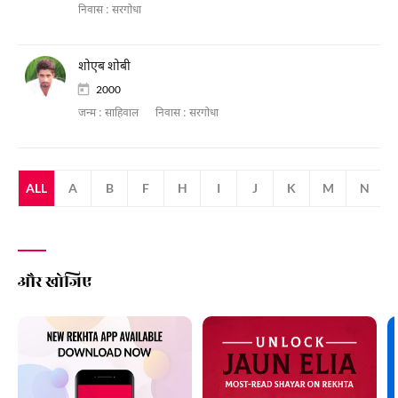
निवास :
सरगोधा
शोएब शोबी
2000
जन्म :
साहिवाल
निवास :
सरगोधा
ALL
A
B
F
H
I
J
K
M
N
और खोजिए