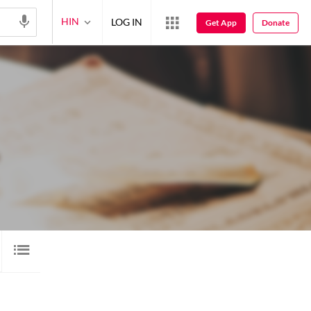
HIN
LOG IN
Get App
Donate