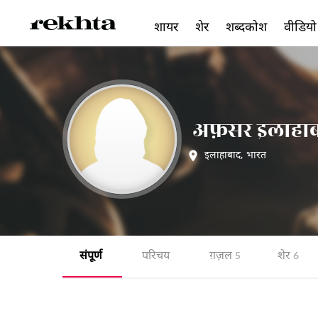
शायर
शेर
शब्दकोश
वीडियो
अफ़सर इलाहाब
इलाहाबाद
,
भारत
संपूर्ण
परिचय
ग़ज़ल
शेर
5
6