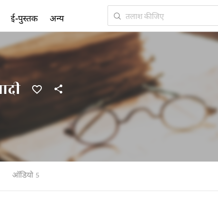
ई-पुस्तक
अन्य
ादी
ऑडियो
5