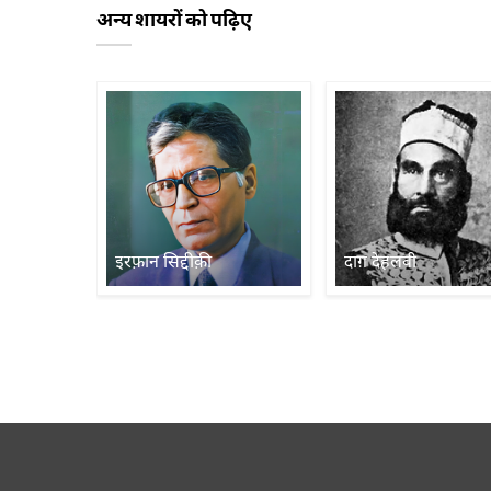
अन्य शायरों को पढ़िए
इरफ़ान सिद्दीक़ी
दाग़ देहलवी