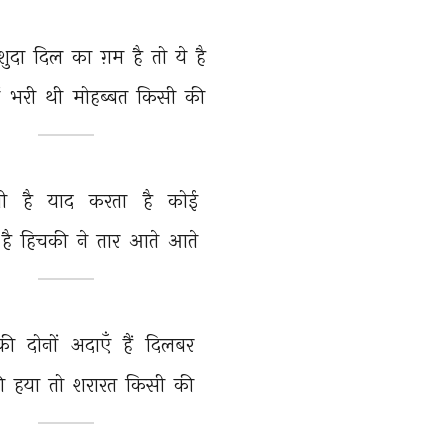
ुदा 
दिल 
का 
ग़म 
है 
तो 
ये 
है 
ं 
भरी 
थी 
मोहब्बत 
किसी 
की 
ती 
है 
याद 
करता 
है 
कोई 
है 
हिचकी 
ने 
तार 
आते 
आते 
की 
दोनों 
अदाएँ 
हैं 
दिलबर 
ी 
हया 
तो 
शरारत 
किसी 
की 