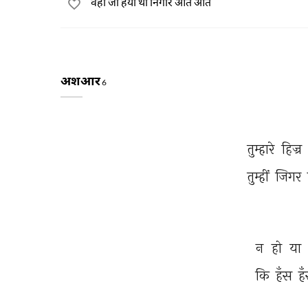
वही जो हया थी निगार आते आते
अशआर
6
तुम्हारे 
हिज्र 
तुम्हीं 
जिगर 
न 
हो 
या 
कि 
हँस 
ह