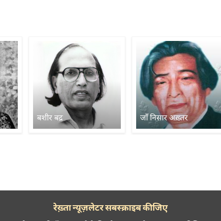
बशीर बद्र
जाँ निसार अख़्तर
रेख़्ता न्यूज़लेटर सबस्क्राइब कीजिए