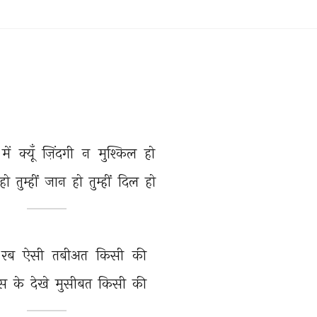
में 
क्यूँ 
ज़िंदगी 
न 
मुश्किल 
हो 
हो 
तुम्हीं 
जान 
हो 
तुम्हीं 
दिल 
हो 
रब 
ऐसी 
तबीअत 
किसी 
की 
ँस 
के 
देखे 
मुसीबत 
किसी 
की 