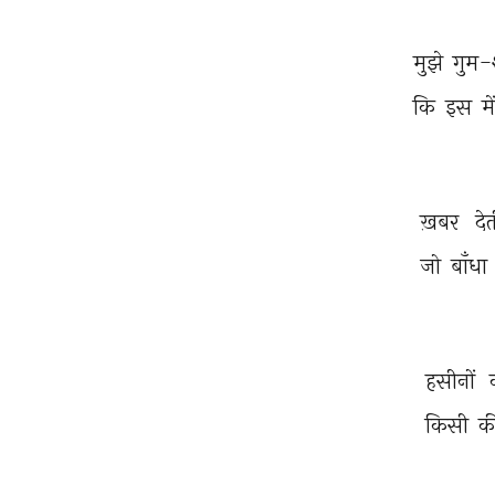
मुझे 
गुम-श
कि 
इस 
मे
ख़बर 
दे
जो 
बाँधा 
हसीनों 
किसी 
क