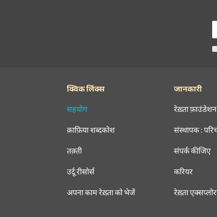
क्विक लिंक्स
जानकारी
सहयोग
रेख़्ता फ़ाउंडेशन
क़ाफ़िया शब्दकोश
संस्थापक : परि
तक़्ती
संपर्क कीजिए
उर्दू रीसोर्स
करियर
अपना काम रेख़्ता को भेजें
रेख़्ता एक्सप्लो