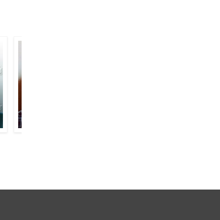
अमान अब्बास
नासिर काज़मी