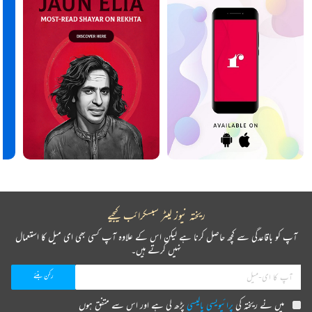
ریختہ نیوز لیٹر سبسکرائب کیجیے
آپ کو باقاعدگی سے کچھ حاصل کرنا ہے لیکن اس کے علاوہ آپ کسی بھی ای میل کا استعمال
نہیں کرتے ہیں۔
میں نے ریختہ کی
پرائیویسی پالیسی
پڑھ لی ہے اور اس سے متفق ہوں