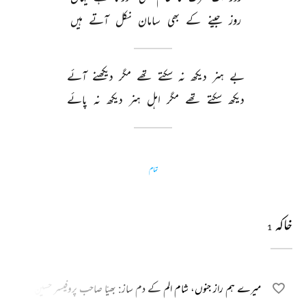
روز 
جینے 
کے 
بھی 
سامان 
نکل 
آتے 
ہیں 
بے 
ہنر 
دیکھ 
نہ 
سکتے 
تھے 
مگر 
دیکھنے 
آئے 
دیکھ 
سکتے 
تھے 
مگر 
اہل 
ہنر 
دیکھ 
نہ 
پائے 
تمام
خاکہ
1
میرے ہم راز جنوں، شام الم کے دم ساز: بھیّا صاحب پروفیسر حسین الحق