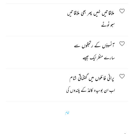
ملاقاتیں نہیں پھر بھی ملاقاتیں
سبو ٹوٹے
آنسوؤں کے رتجگوں سے
سارے منظر ایک جیسے
پرانی فائلوں میں گنگناتی شام
اب ان بوسیدہ کاغذ کے پلندوں کی
تمام