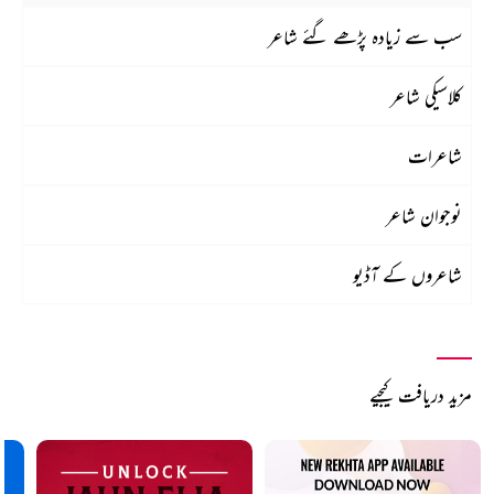
سب سے زیادہ پڑھے گئے شاعر
کلاسیکی شاعر
شاعرات
نوجوان شاعر
شاعروں کے آڈیو
مزید دریافت کیجیے