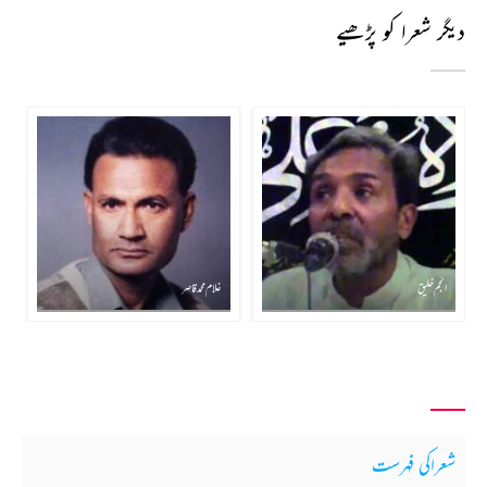
دیگر شعرا کو پڑھیے
انجم خلیق
غلام محمد قاصر
شعراکی فہرست