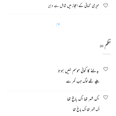
میری تنہائی کے اعجاز میں شامل ہے وہی
تمام
نظم
20
بدلنے کا کوئی موسم نہیں ہوتا
چلے تھے لوگ جب گھر سے
اک شہر تھا اک باغ تھا
اک شہر تھا اک باغ تھا