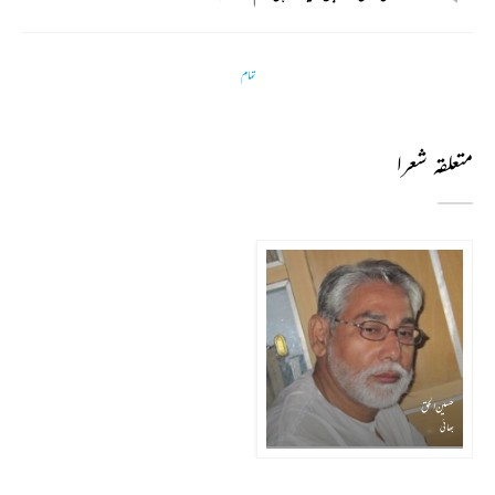
تمام
متعلقہ شعرا
حسین الحق
بھائی