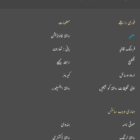
فوری رابطے
معلومات
عطیہ
ریختہ فاؤنڈیشن
فرہنگ قافیہ
بانی : تعارف
تقطیع
رابطہ کیجیے
اردو وسائل
کیریئر
اپنی تخلیقات ریختہ کو بھیجیں
ریختہ ایکسپلورر
ہماری ویب سائٹس
صوفی نامہ
ہندوی
ریختہ لرننگ
ریختہ ڈکشنری