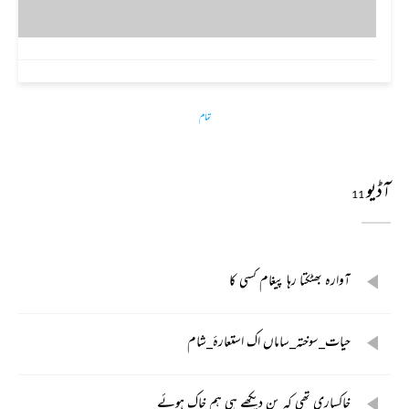
تمام
آڈیو
11
آوارہ بھٹکتا رہا پیغام کسی کا
حیات_سوختہ_ساماں اک استعارۂ_شام
خاکساری تھی کہ بن دیکھے ہی ہم خاک ہوئے