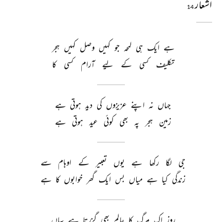
اشعار
14
ہے 
ایک 
ہی 
لمحہ 
جو 
کہیں 
وصل 
کہیں 
ہجر 
تکلیف 
کسی 
کے 
لیے 
آرام 
کسی 
کا 
جہاں 
نہ 
اپنے 
عزیزوں 
کی 
دید 
ہوتی 
ہے 
زمین 
ہجر 
پہ 
بھی 
کوئی 
عید 
ہوتی 
ہے 
جی 
لگا 
رکھا 
ہے 
یوں 
تعبیر 
کے 
اوہام 
سے 
زندگی 
کیا 
ہے 
میاں 
بس 
ایک 
گھر 
خوابوں 
کا 
ہے 
روز 
اک 
مرگ 
کا 
عالم 
بھی 
گزرتا 
ہے 
یہاں 