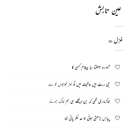
عین تابش
غزل
30
آوارہ بھٹکتا رہا پیغام کسی کا
جی رہے ہیں عافیت میں تو ہنر خوابوں کا ہے
خاکساری تھی کہ بن دیکھے ہی ہم خاک ہوئے
پیاس بڑھتی ہوئی تا حد نظر پانی تھا