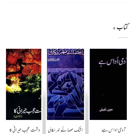
کتاب
9
آدمی اداس ہے
اشک عصا نے نہر نکالی
دشت عجب حیرانی کا