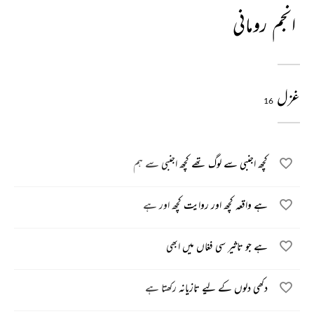
انجم رومانی
غزل
16
کچھ اجنبی سے لوگ تھے کچھ اجنبی سے ہم
ہے واقعہ کچھ اور روایت کچھ اور ہے
ہے جو تاثیر سی فغاں میں ابھی
دکھی دلوں کے لیے تازیانہ رکھتا ہے