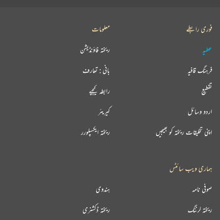
فوری رابطے
معلومات
عطیہ
ریختہ فاؤنڈیشن
فرہنگ قافیہ
بانی : تعارف
تقطیع
رابطہ کیجیے
اردو وسائل
کیریئر
اپنی تخلیقات ریختہ کو بھیجیں
ریختہ ایکسپلورر
ہماری ویب سائٹس
صوفی نامہ
ہندوی
ریختہ لرننگ
ریختہ ڈکشنری