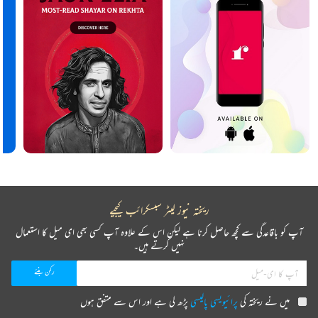
ریختہ نیوز لیٹر سبسکرائب کیجیے
آپ کو باقاعدگی سے کچھ حاصل کرنا ہے لیکن اس کے علاوہ آپ کسی بھی ای میل کا استعمال
نہیں کرتے ہیں۔
میں نے ریختہ کی
پرائیویسی پالیسی
پڑھ لی ہے اور اس سے متفق ہوں