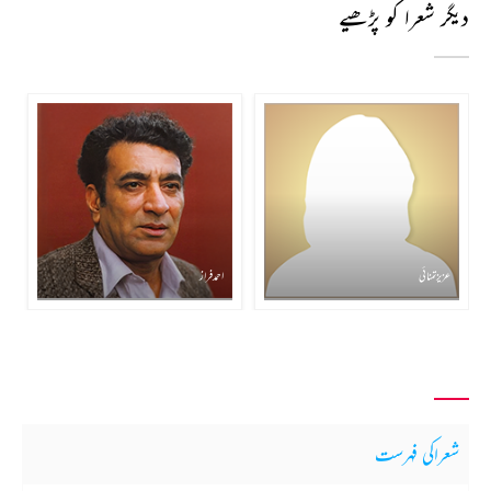
دیگر شعرا کو پڑھیے
عزیز تمنائی
احمد فراز
شعراکی فہرست