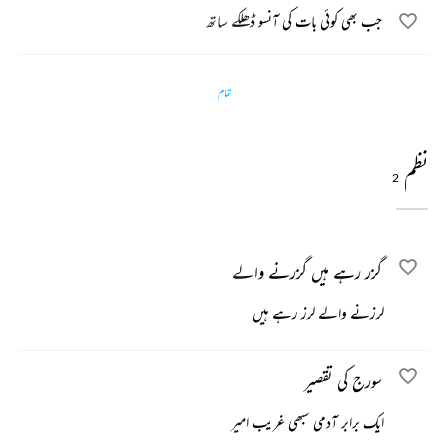
جب بھی کوئی بات کی آنسو ڈھلکے ساتھ
تمام
نظم
2
گزر رہے ہیں گزرنے والے
لرزنے والے لرز رہے ہیں
سورج کی تقصیر
ایک برابر آدمی سبھی غریب امیر