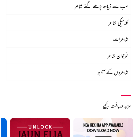
سب سے زیادہ پڑھے گئے شاعر
کلاسیکی شاعر
شاعرات
نوجوان شاعر
شاعروں کے آڈیو
مزید دریافت کیجیے