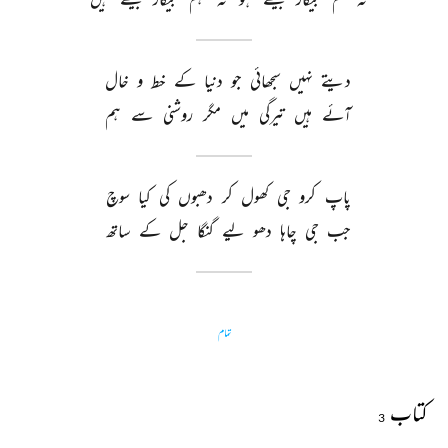
دیتے 
نہیں 
سجھائی 
جو 
دنیا 
کے 
خط 
و 
خال 
آئے 
ہیں 
تیرگی 
میں 
مگر 
روشنی 
سے 
ہم 
پاپ 
کرو 
جی 
کھول 
کر 
دھبوں 
کی 
کیا 
سوچ 
جب 
جی 
چاہا 
دھو 
لیے 
گنگا 
جل 
کے 
ساتھ 
تمام
کتاب
3