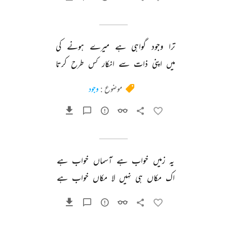
ترا 
وجود 
گواہی 
ہے 
میرے 
ہونے 
کی 
میں 
اپنی 
ذات 
سے 
انکار 
کس 
طرح 
کرتا 
موضوع :
وجود
یہ 
زمیں 
خواب 
ہے 
آسماں 
خواب 
ہے 
اک 
مکاں 
ہی 
نہیں 
لا 
مکاں 
خواب 
ہے 