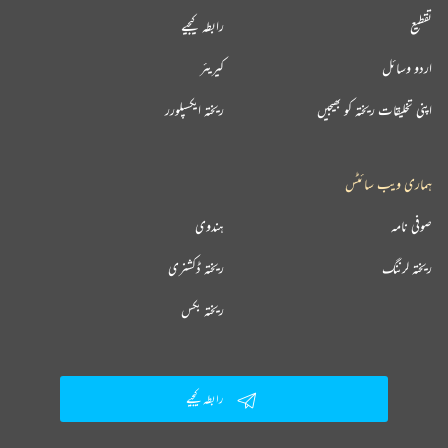
تقطیع
رابطہ کیجیے
اردو وسائل
کیریئر
اپنی تخلیقات ریختہ کو بھیجیں
ریختہ ایکسپلورر
ہماری ویب سائٹس
صوفی نامہ
ہندوی
ریختہ لرننگ
ریختہ ڈکشنری
ریختہ بکس
رابطہ کیجیے