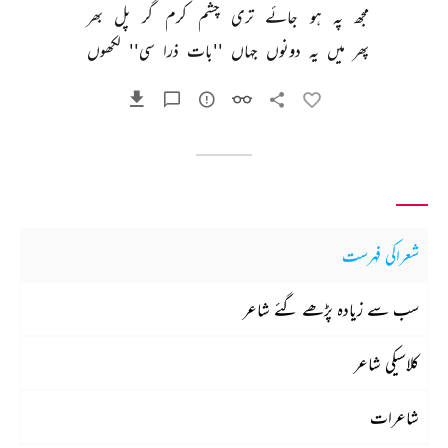
مجھ 
پہ 
ہو 
جائے 
تری 
چشم 
کرم 
گر 
پل 
بھر 
پھر 
میں 
یہ 
دونوں 
جہاں 
''بات 
ذرا 
سی'' 
لکھوں 
شعراکی فہرست
سب سے زیادہ پڑھے گئے شاعر
کلاسیکی شاعر
شاعرات