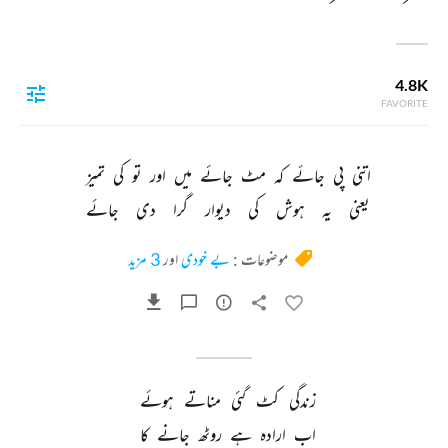
4.8K
FAVORITE
اتنی 
پی 
جائے 
کہ 
مٹ 
جائے 
میں 
اور 
تو 
کی 
تمیز 
یعنی 
یہ 
ہوش 
کی 
دیوار 
گرا 
دی 
جائے 
موضوعات :
بے خودی
اور
3 مزید
زندگی 
کٹ 
گئی 
مناتے 
ہوئے 
اب 
ارادہ 
ہے 
روٹھ 
جانے 
کا 