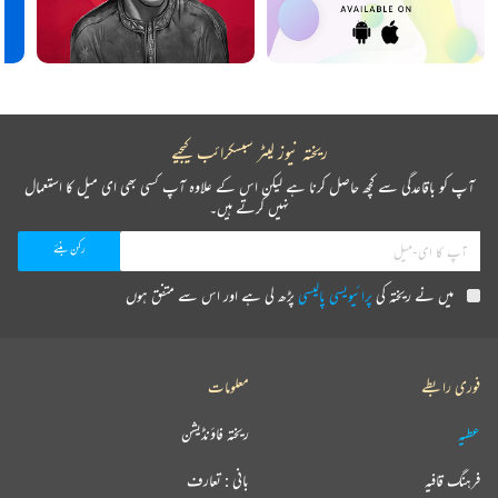
ریختہ نیوز لیٹر سبسکرائب کیجیے
آپ کو باقاعدگی سے کچھ حاصل کرنا ہے لیکن اس کے علاوہ آپ کسی بھی ای میل کا استعمال
نہیں کرتے ہیں۔
میں نے ریختہ کی
پرائیویسی پالیسی
پڑھ لی ہے اور اس سے متفق ہوں
فوری رابطے
معلومات
عطیہ
ریختہ فاؤنڈیشن
فرہنگ قافیہ
بانی : تعارف