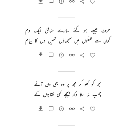
حرف 
جیسے 
ہو 
گئے 
سارے 
منافق 
ایک 
دم 
کون 
سے 
لفظوں 
میں 
سمجھاؤں 
تمہیں 
دل 
کا 
پیام 
تجھ 
کو 
کھو 
کر 
مجھ 
پر 
وہ 
بھی 
دن 
آئے 
چھپ 
نہ 
سکا 
دکھ 
پیچھے 
کئی 
نقابوں 
کے 