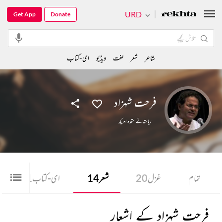
URD
Get App
Donate
شاعر
شعر
لغت
ویڈیو
ای-کتاب
فرحت شہزاد
ریاستہائے متحدہ امریکہ
تمام
غزل
20
شعر
14
ای-کتاب
1
فرحت شہزاد کے اشعار