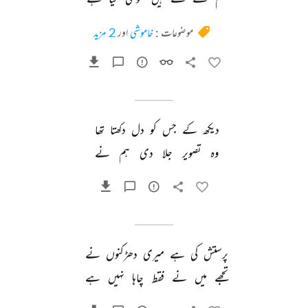
موضوعات :
خاموشی
اور
2 مزید
دیکھ 
کے 
جس 
کو 
دل 
دکھتا 
تھا 
وہ 
تصویر 
جلا 
دی 
ہم 
نے 
پرستش 
کی 
ہے 
میری 
دھڑکنوں 
نے 
تجھے 
میں 
نے 
فقط 
چاہا 
نہیں 
ہے 