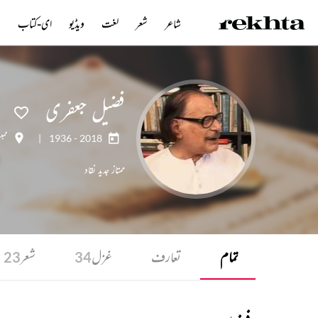
شاعر
شعر
لغت
ویڈیو
ای-کتاب
ن
فضیل جعفری
1936 - 2018
|
ممبئ
ممتاز جدید نقاد
تمام
تعارف
غزل
شعر
23
34