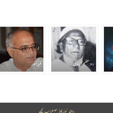
رمز عظیم آبادی
منیر انور
ریختہ نیوز لیٹر سبسکرائب کیجیے