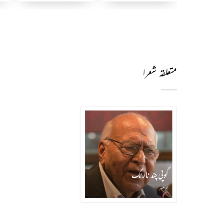
متعلقہ شعرا
گوپی چند نارنگ
ہم عصر