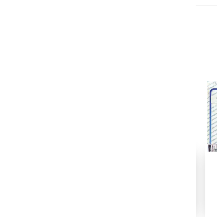
رنگ شکستہ
صحرا میں لفظ
اظہار
شمارہ نمبر-001
1975
1994
1980