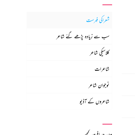
شعراکی فہرست
سب سے زیادہ پڑھے گئے شاعر
کلاسیکی شاعر
شاعرات
نوجوان شاعر
شاعروں کے آڈیو
مزید دریافت کیجیے