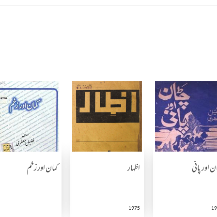
ن اور پانی
اظہار
کمان اور زخم
1975
19