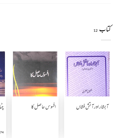
کتاب
12
آبشار اور آتش فشاں
افسوس حاصل کا
چٹا
74