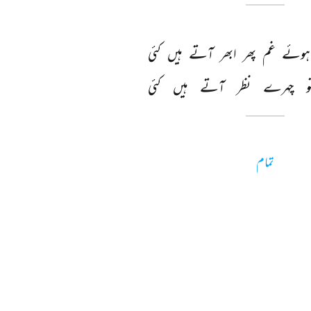
ہوئے 
غم 
پھر 
ابھر 
آتے 
ہیں 
کئی 
و 
چہرے 
نظر 
آتے 
ہیں 
کئی 
تمام