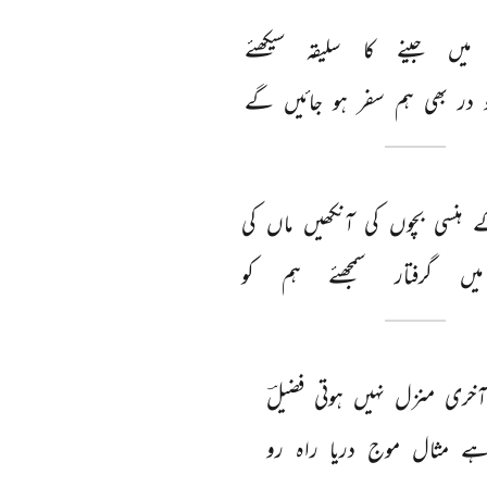
میں 
جینے 
کا 
سلیقہ 
سیکھئے 
 
در 
بھی 
ہم 
سفر 
ہو 
جائیں 
گے 
 
ہنسی 
بچوں 
کی 
آنکھیں 
ماں 
کی 
میں 
گرفتار 
سمجھئے 
ہم 
کو 
آخری 
منزل 
نہیں 
ہوتی 
فضیلؔ 
ے 
مثال 
موج 
دریا 
راہ 
رو 