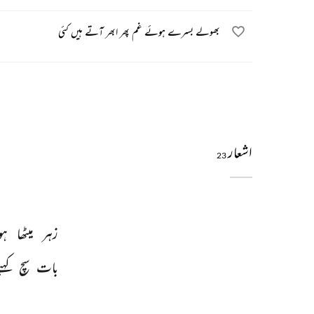
بھولے بسرے ہوئے غم پھر ابھر آتے ہیں کئی
اشعار
23
زہر 
میٹھا 
ہو
بات 
سچ 
کہی