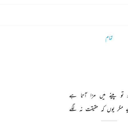
تمام
 
تو 
پینے 
میں 
مزا 
آتا 
ہے 
ے 
مگر 
یوں 
کہ 
حقیقت 
نہ 
لگے 