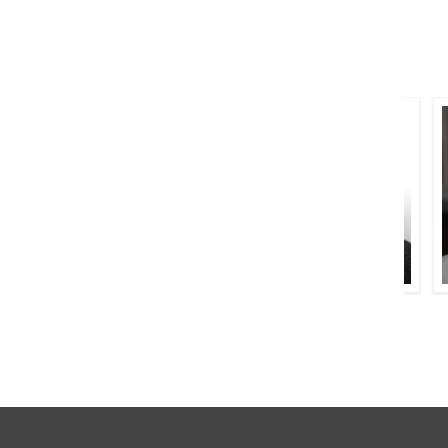
نذیر قیصر
منظور عارف