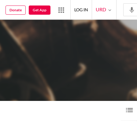
URD
LOG IN
Donate
Get App