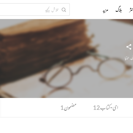
ثر
بلاگ
مزید
ی
,
انڈیا
ای-کتاب
مضمون
1
12