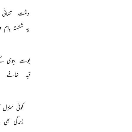
دشت 
تنہائی 
یہ 
شکستہ 
بام 
و
بوسے 
بیوی 
کے
قید 
خانے 
کوئی 
منزل 
زندگی 
بھی 
ہ