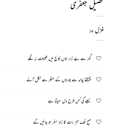
فضیل جعفری
غزل
34
گھر سے بے زار ہوں کالج میں طبیعت نہ لگے
چمکتے چاند سے چہروں کے منظر سے نکل آئے
نبھے گی کس طرح دل سوچتا ہے
صبح تک ہم رات کا زاد سفر ہو جائیں گے