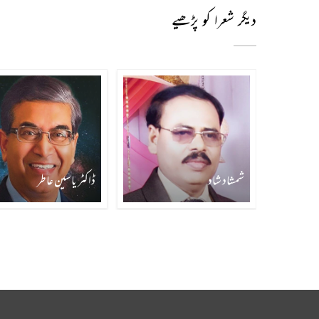
دیگر شعرا کو پڑھیے
شمشاد شاد
ڈاکٹر یاسین عاطر