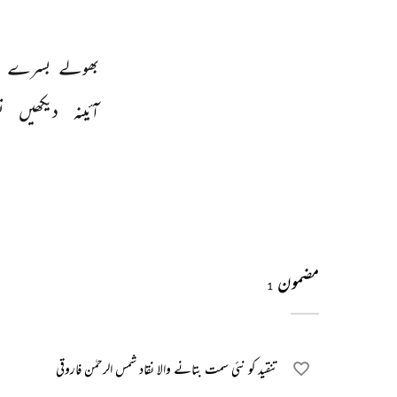
بھولے 
بسرے 
آئینہ 
دیکھیں 
ت
مضمون
1
تنقید کو نئی سمت بتانے والا نقاد شمس الرحمٰن فاروقی