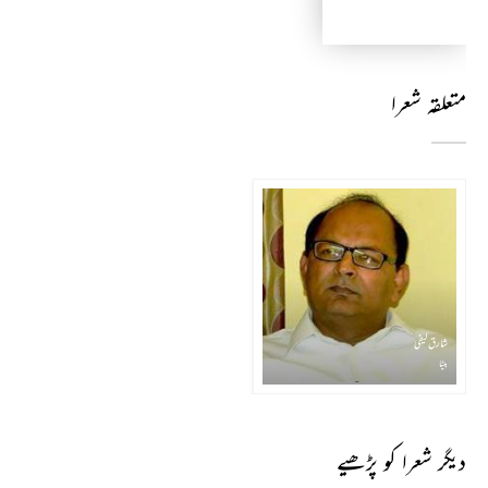
متعلقہ شعرا
شارق کیفی
بیٹا
دیگر شعرا کو پڑھیے