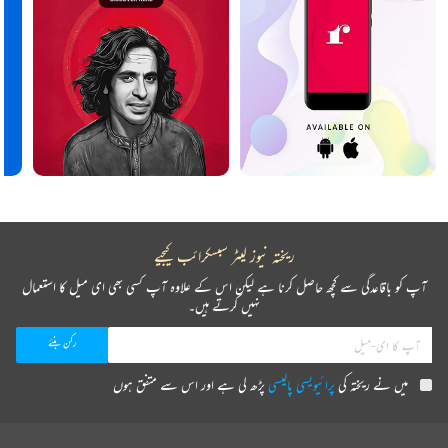
ریختہ نیوز لیٹر سبسکرائب کیجیے
آپ کو باقاعدگی سے کچھ حاصل کرنا ہے لیکن اس کے علاوہ آپ کسی بھی ای میل کا استعمال
نہیں کرتے ہیں۔
میں نے ریختہ کی
پرائیویسی پالیسی
پڑھ لی ہے اور اس سے متفق ہوں