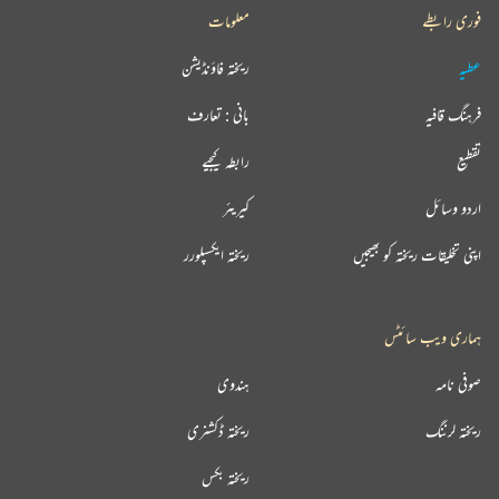
فوری رابطے
معلومات
عطیہ
ریختہ فاؤنڈیشن
فرہنگ قافیہ
بانی : تعارف
تقطیع
رابطہ کیجیے
اردو وسائل
کیریئر
اپنی تخلیقات ریختہ کو بھیجیں
ریختہ ایکسپلورر
ہماری ویب سائٹس
صوفی نامہ
ہندوی
ریختہ لرننگ
ریختہ ڈکشنری
ریختہ بکس