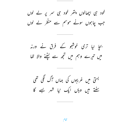
خود 
ہی 
اچھالوں 
پتھر 
خود 
ہی 
سر 
پر 
لے 
لوں 
جب 
چاہوں 
سونے 
موسم 
سے 
منظر 
لے 
لوں 
بچا 
لیا 
تری 
خوشبو 
کے 
فرق 
نے 
ورنہ 
میں 
تیرے 
وہم 
میں 
تجھ 
سے 
لپٹنے 
والا 
تھا 
بستی 
میں 
غریبوں 
کی 
جہاں 
آگ 
لگی 
تھی 
سنتے 
ہیں 
وہاں 
ایک 
نیا 
شہر 
بسے 
گا 
تمام