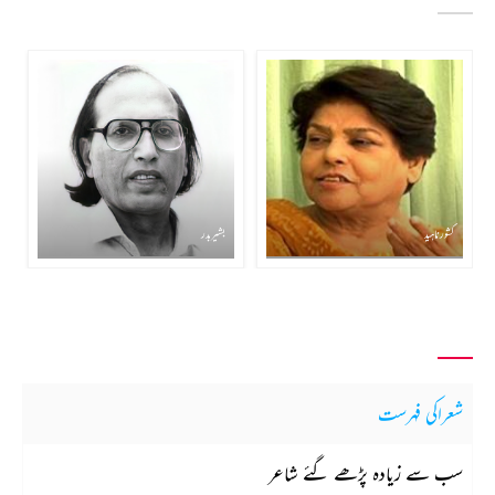
کشور ناہید
بشیر بدر
شعراکی فہرست
سب سے زیادہ پڑھے گئے شاعر