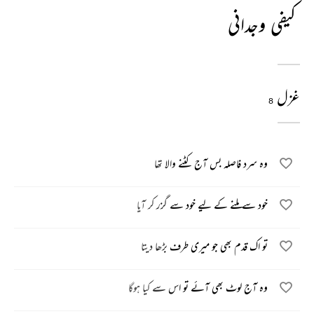
کیفی وجدانی
غزل
8
وہ سرد فاصلہ بس آج کٹنے والا تھا
خود سے ملنے کے لیے خود سے گزر کر آیا
تو اک قدم بھی جو میری طرف بڑھا دیتا
وہ آج لوٹ بھی آئے تو اس سے کیا ہوگا