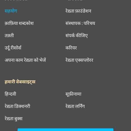
सहयोग
रेख़्ता फ़ाउंडेशन
क़ाफ़िया शब्दकोश
संस्थापक : परिचय
तक़्ती
संपर्क कीजिए
उर्दू रीसोर्स
करियर
अपना काम रेख़्ता को भेजें
रेख़्ता एक्सप्लोरर
हमारी वेबसाइट्स
हिन्दवी
सूफ़ीनामा
रेख़्ता डिक्शनरी
रेख़्ता लर्निंग
रेख़्ता बुक्स