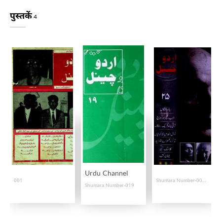
पुस्तकें
4
Urdu Channel
001
Shumara Number-003, 004
Shumara Number-019