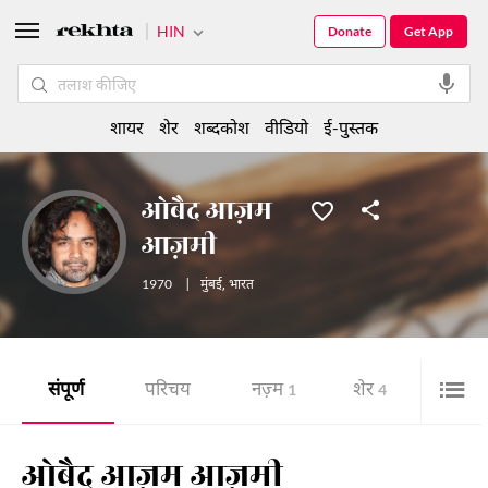
HIN
Donate
Get App
शायर
शेर
शब्दकोश
वीडियो
ई-पुस्तक
ओबैद आज़म
आज़मी
1970
|
मुंबई
,
भारत
संपूर्ण
परिचय
नज़्म
शेर
ई-पुस्
1
4
ओबैद आज़म आज़मी