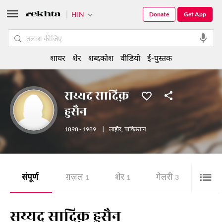
HIN
Donate
Get App
शायर
शेर
शब्दकोश
वीडियो
ई-पुस्तक
सय्यद सादिक़
हुसैन
1898 - 1989
|
लाहौर
,
पाकिस्तान
संपूर्ण
ग़ज़ल
शेर
गेलरी
1
1
3
सय्यद सादिक़ हुसैन