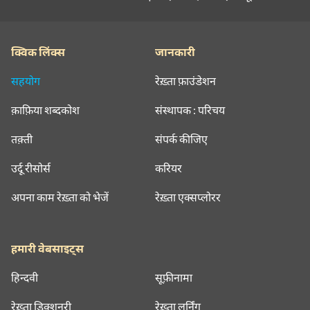
क्विक लिंक्स
जानकारी
सहयोग
रेख़्ता फ़ाउंडेशन
क़ाफ़िया शब्दकोश
संस्थापक : परिचय
तक़्ती
संपर्क कीजिए
उर्दू रीसोर्स
करियर
अपना काम रेख़्ता को भेजें
रेख़्ता एक्सप्लोरर
हमारी वेबसाइट्स
हिन्दवी
सूफ़ीनामा
रेख़्ता डिक्शनरी
रेख़्ता लर्निंग