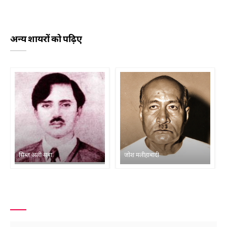
अन्य शायरों को पढ़िए
सिब्त अली सबा
जोश मलीहाबादी