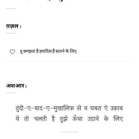
ग़ज़ल
1
तू समझता है हवादिस हैं सताने के लिए
अशआर
1
तुंदी-ए-बाद-ए-मुख़ालिफ़ 
से 
न 
घबरा 
ऐ 
उक़ाब 
ये 
तो 
चलती 
है 
तुझे 
ऊँचा 
उड़ाने 
के 
लिए 