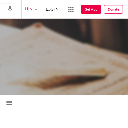
HIN
LOG IN
Get App
Donate