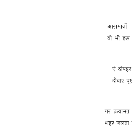
आसमानों 
वो 
भी 
इस 
ऐ 
दोपहर
दीवार 
पू
गर 
क़यामत 
शहर 
जलता 