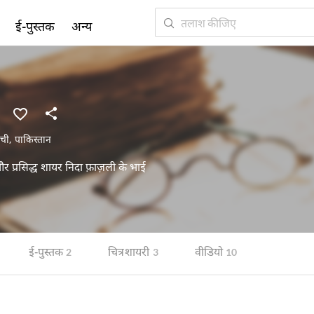
ई-पुस्तक
अन्य
ची
,
पाकिस्तान
 और प्रसिद्ध शायर निदा फ़ाज़ली के भाई
ई-पुस्तक
चित्र शायरी
वीडियो
2
3
10