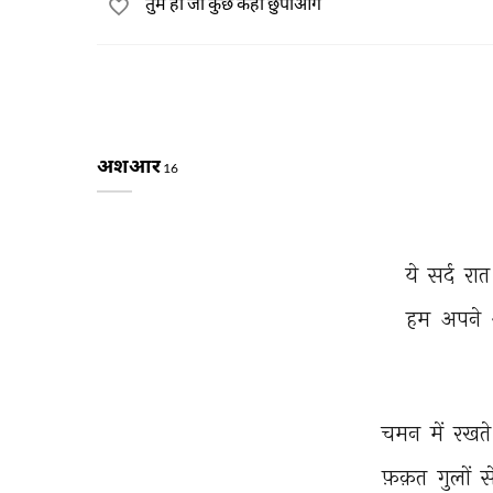
तुम हो जो कुछ कहाँ छुपाओगे
अशआर
16
ये 
सर्द 
रात
हम 
अपने 
चमन 
में 
रखते
फ़क़त 
गुलों 
स