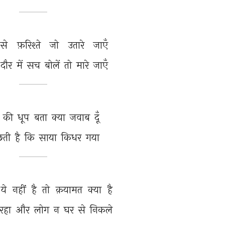
से 
फ़रिश्ते 
जो 
उतारे 
जाएँ 
दौर 
में 
सच 
बोलें 
तो 
मारे 
जाएँ 
 
की 
धूप 
बता 
क्या 
जवाब 
दूँ 
छती 
है 
कि 
साया 
किधर 
गया 
ये 
नहीं 
है 
तो 
क़यामत 
क्या 
है 
रहा 
और 
लोग 
न 
घर 
से 
निकले 