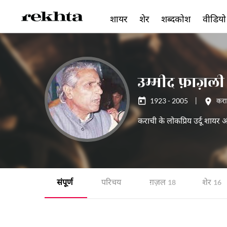
शायर
शेर
शब्दकोश
वीडियो
उम्मीद फ़ाज़ली
1923 - 2005
|
करा
कराची के लोकप्रिय उर्दू शायर
संपूर्ण
परिचय
ग़ज़ल
शेर
18
16