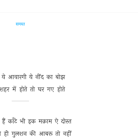
समस्त
 
ये 
आवारगी 
ये 
नींद 
का 
बोझ 
शहर 
में 
होते 
तो 
घर 
गए 
होते 
 
हैं 
काँटे 
भी 
इक 
मक़ाम 
ऐ 
दोस्त 
े 
ही 
गुलशन 
की 
आबरू 
तो 
नहीं 