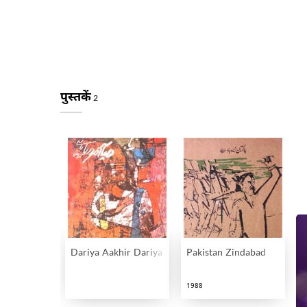
पुस्तकें
2
Dariya Aakhir Dariya Hai
Pakistan Zindabad
1988