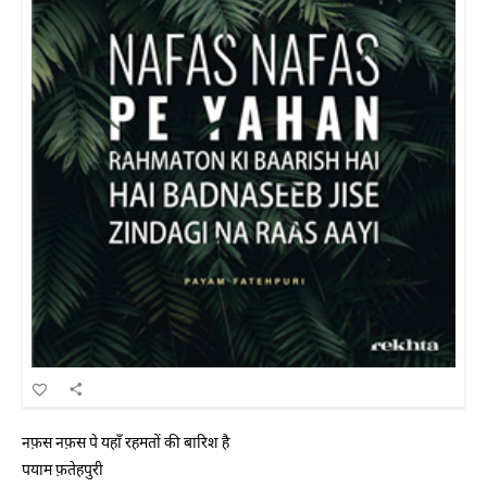
नफ़स नफ़स पे यहाँ रहमतों की बारिश है
पयाम फ़तेहपुरी