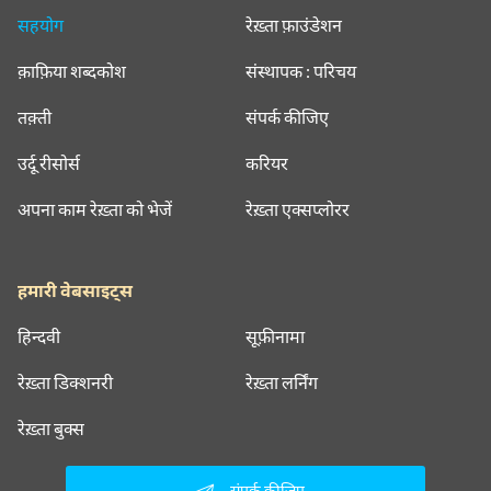
सहयोग
रेख़्ता फ़ाउंडेशन
क़ाफ़िया शब्दकोश
संस्थापक : परिचय
तक़्ती
संपर्क कीजिए
उर्दू रीसोर्स
करियर
अपना काम रेख़्ता को भेजें
रेख़्ता एक्सप्लोरर
हमारी वेबसाइट्स
हिन्दवी
सूफ़ीनामा
रेख़्ता डिक्शनरी
रेख़्ता लर्निंग
रेख़्ता बुक्स
संपर्क कीजिए