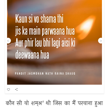
कौन 
सी 
वो 
शम्अ' 
थी 
जिस 
का 
मैं 
परवाना 
हुआ 