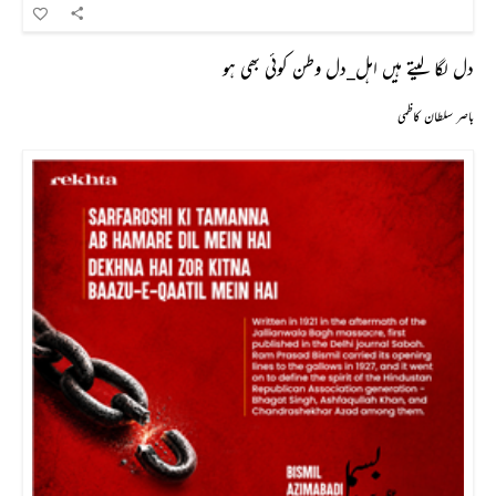
دل لگا لیتے ہیں اہل_دل وطن کوئی بھی ہو
باصر سلطان کاظمی