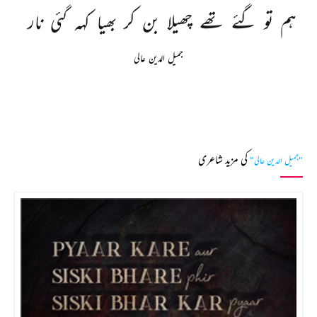
ہم 
تو 
گئے 
تھے 
چھیلا 
بن 
کر 
بھیا 
کہہ 
گئی 
نار 
جمیل الدین عالی
کی مزید شاعری
"جمیل الدین عالی"