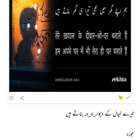
تصور
تیرے خیال کے دیوار_و_در بناتے ہیں
مجوزہ