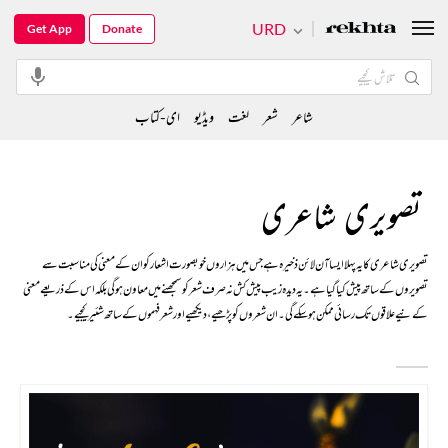
URD
Get App
Donate
شاعر
شعر
لغت
ویڈیو
ای-کتاب
تصویری شاعری
تصویری شاعری کا یہ پہلا ایسا آن لائن ذخیرہ ہے جس میں ہزاروں خوبصورت اشعار کو ان کے معنی کی مناسبت سے
تصویروں کے ساتھ پیش کیا گیا ہے۔ یہ دیدہ زیب پیش کش نہ صرف شعر کو سمجھنے میں معاون ہوگی بلکہ اس کے ذریعے معنی
کے نیےعلاقوں تک رسائی ممکن ہو سکے گی۔ ان شعروں کو پڑھیے، دیکھیے اور شعر فہموں کے ساتھ شئیر کیجیے۔