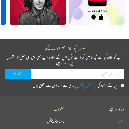
ریختہ نیوز لیٹر سبسکرائب کیجیے
آپ کو باقاعدگی سے کچھ حاصل کرنا ہے لیکن اس کے علاوہ آپ کسی بھی ای میل کا استعمال
نہیں کرتے ہیں۔
میں نے ریختہ کی
پرائیویسی پالیسی
پڑھ لی ہے اور اس سے متفق ہوں
فوری رابطے
معلومات
عطیہ
ریختہ فاؤنڈیشن