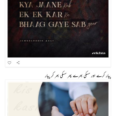
پیار کرے اور سسکی بھرے پھر سسکی بھر کر پیار