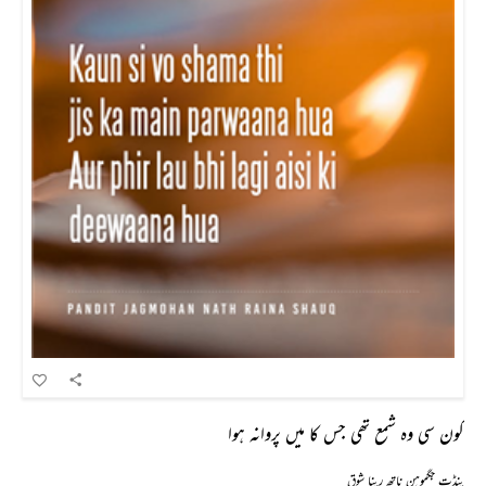
کون سی وہ شمع تھی جس کا میں پروانہ ہوا
پنڈت جگموہن ناتھ رینا شوق