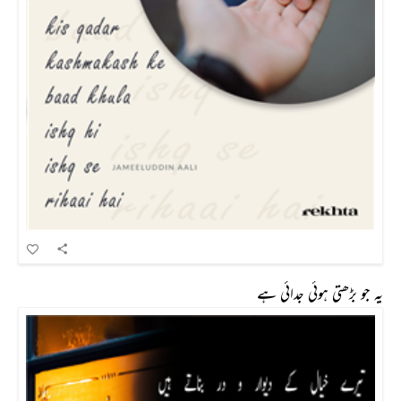
یہ جو بڑھتی ہوئی جدائی ہے