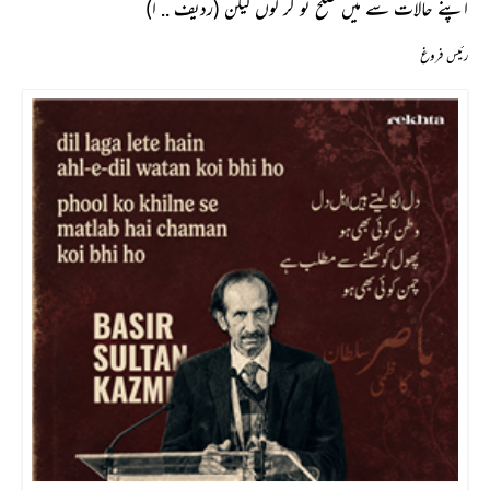
اپنے حالات سے میں صلح تو کر لوں لیکن (ردیف .. ا)
رئیس فروغ