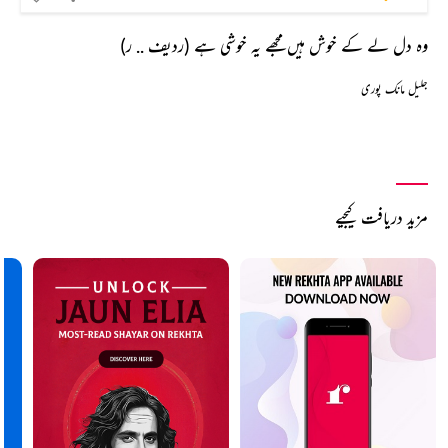
وہ دل لے کے خوش ہیں مجھے یہ خوشی ہے (ردیف .. ر)
جلیل مانک پوری
مزید دریافت کیجیے