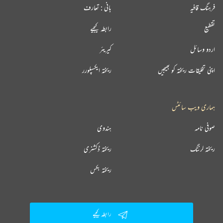
فرہنگ قافیہ
بانی : تعارف
تقطیع
رابطہ کیجیے
اردو وسائل
کیریئر
اپنی تخلیقات ریختہ کو بھیجیں
ریختہ ایکسپلورر
ہماری ویب سائٹس
صوفی نامہ
ہندوی
ریختہ لرننگ
ریختہ ڈکشنری
ریختہ بکس
رابطہ کیجیے