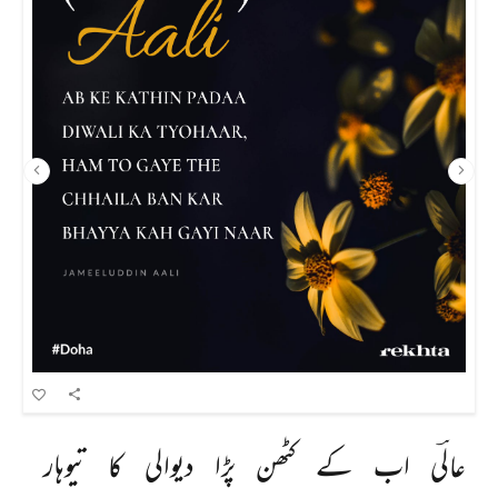
عالؔی 
اب 
کے 
کٹھن 
پڑا 
دیوالی 
کا 
تیوہار 