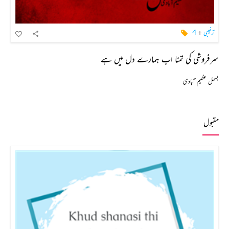
ترغیبی
+
4
سرفروشی کی تمنا اب ہمارے دل میں ہے
بسمل عظیم آبادی
مقبول