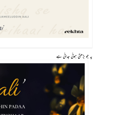
یہ جو بڑھتی ہوئی جدائی ہے