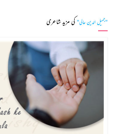
کی مزید شاعری
"جمیل الدین عالی"