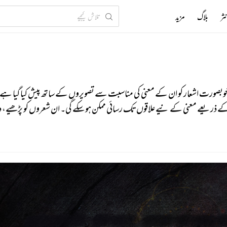
ثر
بلاگ
مزید
ں خوبصورت اشعار کو ان کے معنی کی مناسبت سے تصویروں کے ساتھ پیش کیا گیا ہے۔
 کے ذریعے معنی کے نیےعلاقوں تک رسائی ممکن ہو سکے گی۔ ان شعروں کو پڑھیے، د