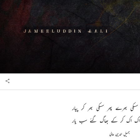
سسکی 
بھرے 
پھر 
سسکی 
بھر 
کر 
پیار 
اک 
اک 
کر 
کے 
بھاگ 
گئے 
سب 
یار 
جمیل الدین عالی