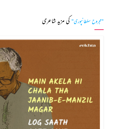
کی مزید شاعری
"مجروح سلطانپوری"