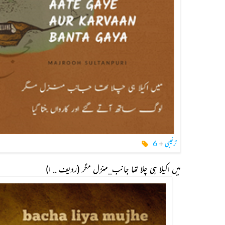
ترغیبی
+
6
میں اکیلا ہی چلا تھا جانب_منزل مگر (ردیف .. ا)