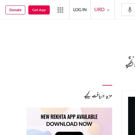
URD
LOG IN
Donate
Get App
 یہ
یکھیے
مزید دریافت کیجیے