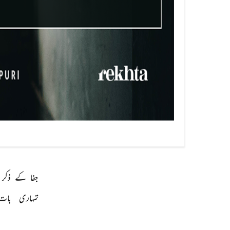
جفا 
کے 
ذکر 
تمہاری 
بات