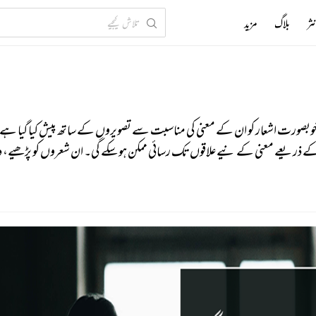
ثر
بلاگ
مزید
ں خوبصورت اشعار کو ان کے معنی کی مناسبت سے تصویروں کے ساتھ پیش کیا گیا ہے۔
 کے ذریعے معنی کے نیےعلاقوں تک رسائی ممکن ہو سکے گی۔ ان شعروں کو پڑھیے، د