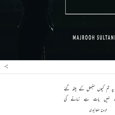
پہ 
تم 
کیوں 
سنبھل 
کے 
بیٹھ 
گئے 
 
نہیں 
بات 
ہے 
زمانے 
کی 
مجروح سلطانپوری