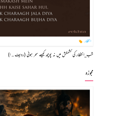
انتظار
شب_انتظار کی کشمکش میں نہ پوچھ کیسے سحر ہوئی (ردیف .. ا)
مجوزہ