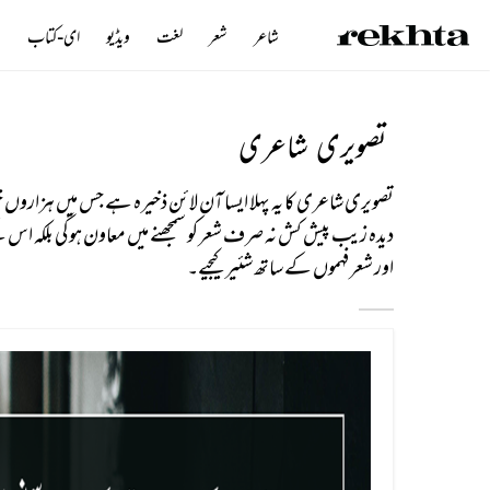
شاعر
شعر
لغت
ویڈیو
ای-کتاب
ن
تصویری شاعری
تصویری شاعری کا یہ پہلا ایسا آن لائن ذخیرہ ہے جس میں ہزارو
دیدہ زیب پیش کش نہ صرف شعر کو سمجھنے میں معاون ہوگی بلکہ اس
اور شعر فہموں کے ساتھ شئیر کیجیے۔