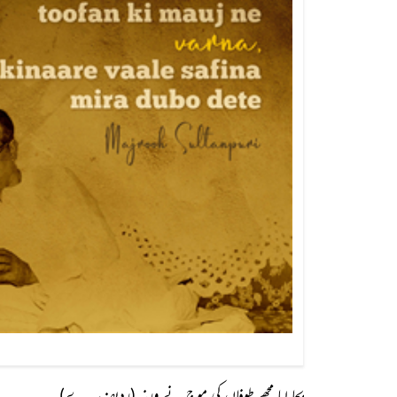
بچا لیا مجھے طوفاں کی موج نے ورنہ (ردیف .. ے)