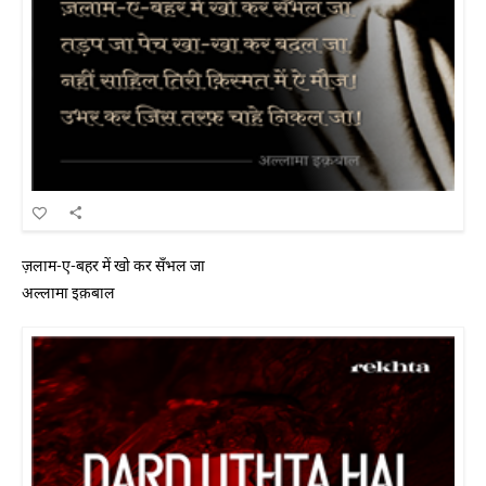
ज़लाम-ए-बहर में खो कर सँभल जा
अल्लामा इक़बाल