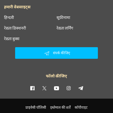
हमारी वेबसाइट्स
हिन्दवी
सूफ़ीनामा
रेख़्ता डिक्शनरी
रेख़्ता लर्निंग
रेख़्ता बुक्स
संपर्क कीजिए
फॉलो कीजिए
प्राइवेसी पॉलिसी
इस्तेमाल की शर्तें
कॉपीराइट