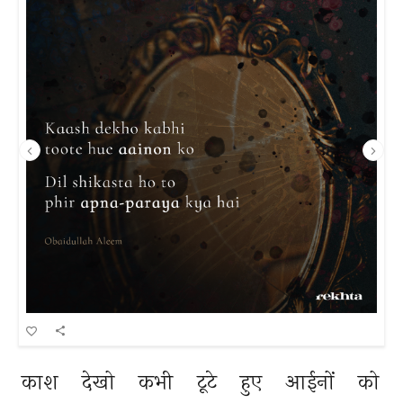
काश 
देखो 
कभी 
टूटे 
हुए 
आईनों 
को 