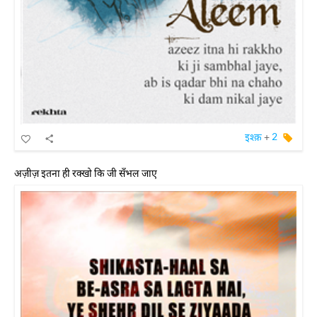
इश्क़
+
2
अज़ीज़ इतना ही रक्खो कि जी सँभल जाए