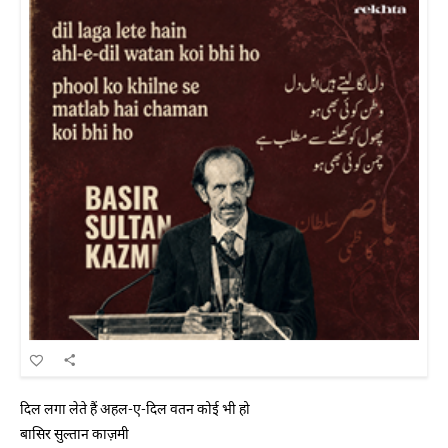
दिल लगा लेते हैं अहल-ए-दिल वतन कोई भी हो
बासिर सुल्तान काज़मी