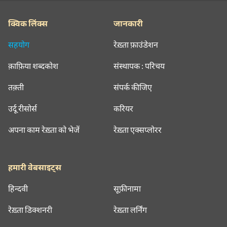
क्विक लिंक्स
जानकारी
सहयोग
रेख़्ता फ़ाउंडेशन
क़ाफ़िया शब्दकोश
संस्थापक : परिचय
तक़्ती
संपर्क कीजिए
उर्दू रीसोर्स
करियर
अपना काम रेख़्ता को भेजें
रेख़्ता एक्सप्लोरर
हमारी वेबसाइट्स
हिन्दवी
सूफ़ीनामा
रेख़्ता डिक्शनरी
रेख़्ता लर्निंग