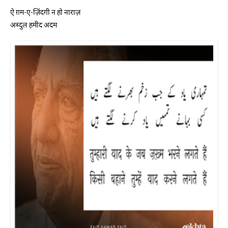
ऐ ग़म-ए-ज़िंदगी न हो नाराज़
अब्दुल हमीद अदम