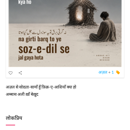
अज़ल
+
1
अज़ल से सोख़्ता-सामाँ हूँ फ़िक्र-ए-आशियाँ क्या हो
अब्बास अली ख़ाँ बेख़ुद
लोकप्रिय