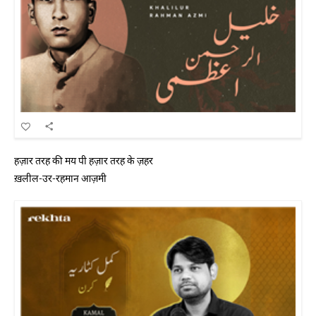
हज़ार तरह की मय पी हज़ार तरह के ज़हर
ख़लील-उर-रहमान आज़मी