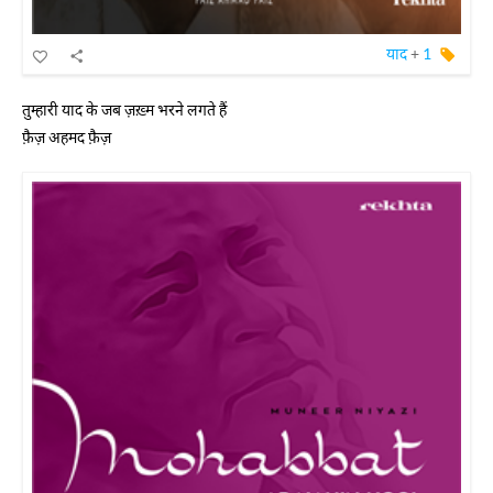
याद
+
1
तुम्हारी याद के जब ज़ख़्म भरने लगते हैं
फ़ैज़ अहमद फ़ैज़