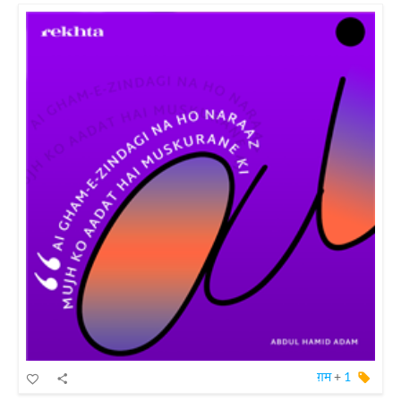
ग़म
+
1