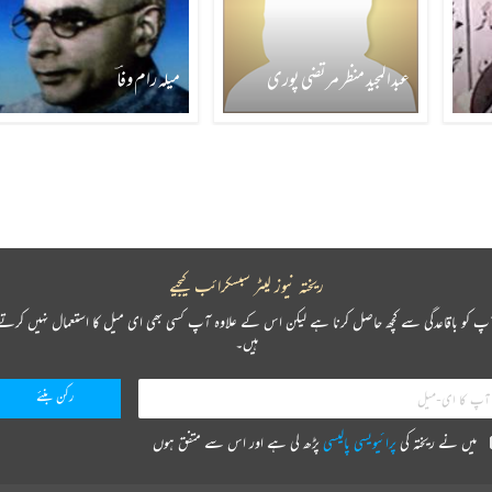
عبدالمجید منظر مرتضی پوری
میلہ رام وفاؔ
ریختہ نیوز لیٹر سبسکرائب کیجیے
پ کو باقاعدگی سے کچھ حاصل کرنا ہے لیکن اس کے علاوہ آپ کسی بھی ای میل کا استعمال نہیں کرتے
ہیں۔
میں نے ریختہ کی
پرائیویسی پالیسی
پڑھ لی ہے اور اس سے متفق ہوں