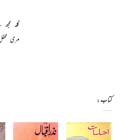
گلہ 
مجھ 
س
مری 
محفل
کتاب
3