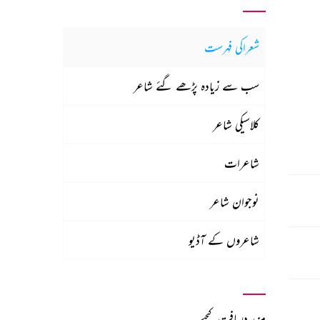
شعراکی فہرست
سب سے زیادہ پڑھے گئے شاعر
کلاسیکی شاعر
شاعرات
نوجوان شاعر
شاعروں کے آڈیو
مزید دریافت کیجیے