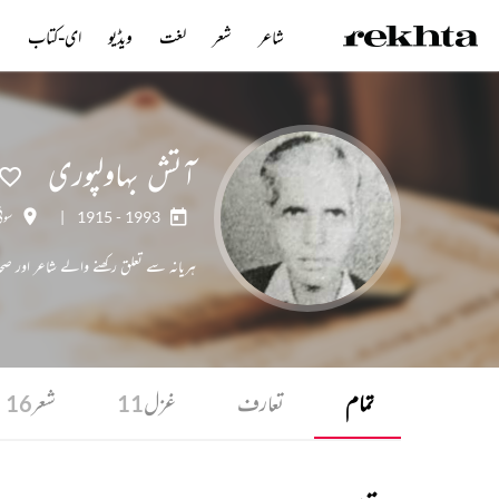
شاعر
شعر
لغت
ویڈیو
ای-کتاب
ن
آتش بہاولپوری
1915 - 1993
|
سون
ہریانہ سے تعلق رکھنے والے شاعر اور صحافی
تمام
تعارف
غزل
شعر
16
11