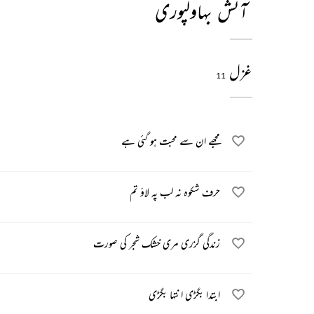
آتش بہاولپوری
غزل
11
مجھے ان سے محبت ہو گئی ہے
حرف شکوہ نہ لب پہ لاؤ تم
زندگی گزری مری خشک شجر کی صورت
ابتدا بگڑی انتہا بگڑی