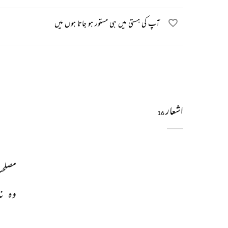
آپ کی ہستی میں ہی مستور ہو جاتا ہوں میں
اشعار
16
مصلح
وہ 
نہ