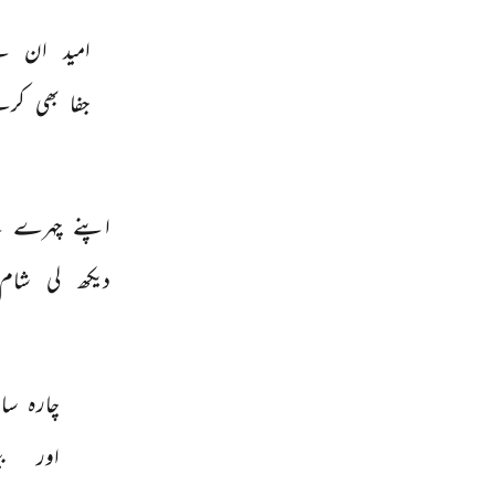
امید 
ان 
س
جفا 
بھی 
کرت
اپنے 
چہرے 
س
دیکھ 
لی 
شام 
چارہ 
سا
اور 
ب