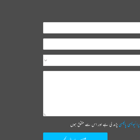
پرائیویسی پالیسی
پڑھ لی ہے اور اس سے متفق ہوں
ارسال کیجیے