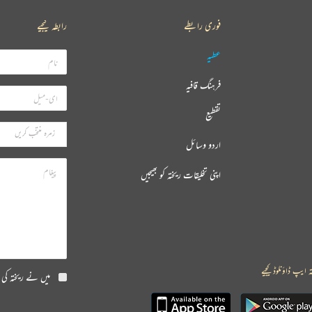
فوری رابطے
رابطہ کیجیے
عطیہ
فرہنگ قافیہ
تقطیع
اردو وسائل
اپنی تخلیقات ریختہ کو بھیجیں
ہ ایپ ڈاؤنلوڈ کیجیے
میں نے ریختہ کی