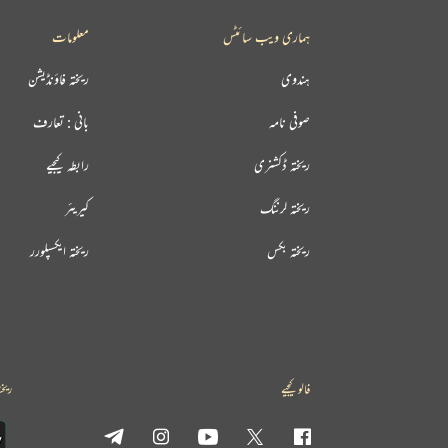
ہماری ویب سائٹس
معلومات
ہندوی
ریختہ فاؤنڈیشن
صوفی نامہ
بانی : تعارف
ریختہ ڈکشنری
رابطہ کیجیے
ریختہ لرننگ
کیریئر
ریختہ بکس
ریختہ ایکسپلورر
فالو کیجیے
ریخت