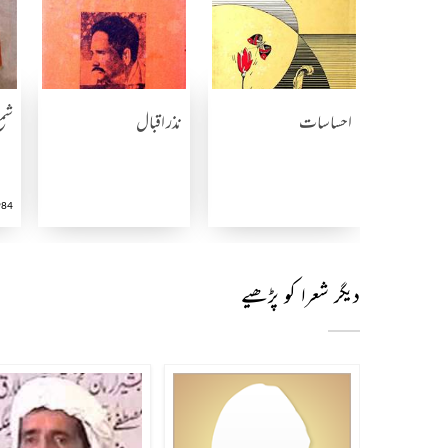
احساسات
نذر اقبال
شمع
984
دیگر شعرا کو پڑھیے