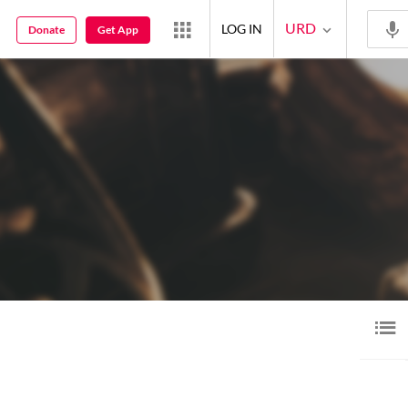
URD
LOG IN
Donate
Get App