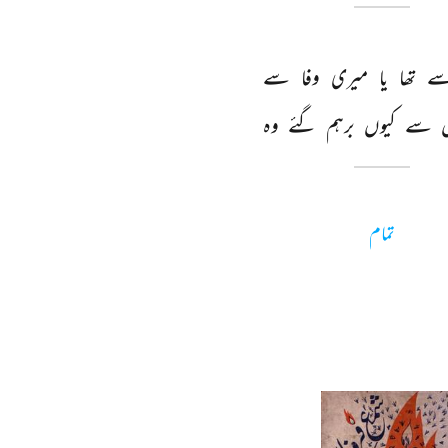
ے 
تھا 
یا 
میری 
وفا 
سے 
 
سے 
کیوں 
برہم 
گئے 
وہ 
تمام