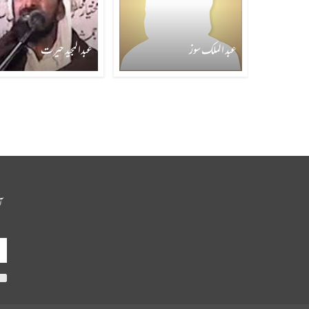
عبد الملک سوز
عبدالمجید حیرت
آ