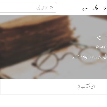
ثر
بلاگ
مزید
ی پت
,
انڈیا
، ہفتہ وار اخبار ’پیغام‘ کے مدیر
ای-کتاب
3