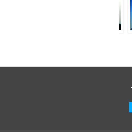
شاہد میر
آسی آروی