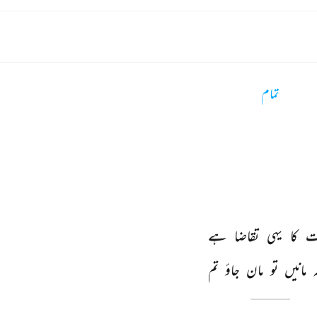
تمام
ت 
کا 
یہی 
تقاضا 
ہے 
 
مانیں 
تو 
مان 
جاؤ 
تم 