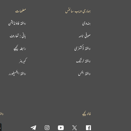
ہماری ویب سائٹس
معلومات
ہندوی
ریختہ فاؤنڈیشن
صوفی نامہ
بانی : تعارف
ریختہ ڈکشنری
رابطہ کیجیے
ریختہ لرننگ
کیریئر
ریختہ بکس
ریختہ ایکسپلورر
فالو کیجیے
ریخت