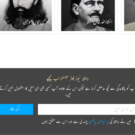
انشا اللہ خاں انشا
مومن خاں مومن
ریختہ نیوز لیٹر سبسکرائب کیجیے
پ کو باقاعدگی سے کچھ حاصل کرنا ہے لیکن اس کے علاوہ آپ کسی بھی ای میل کا استعمال نہیں کرتے
ہیں۔
میں نے ریختہ کی
پرائیویسی پالیسی
پڑھ لی ہے اور اس سے متفق ہوں