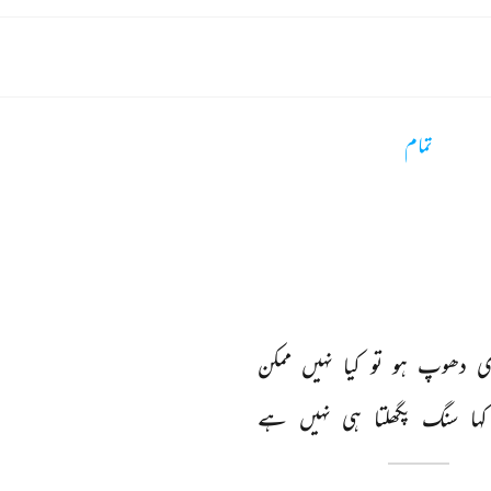
تمام
ی 
دھوپ 
ہو 
تو 
کیا 
نہیں 
ممکن 
کہا 
سنگ 
پگھلتا 
ہی 
نہیں 
ہے 