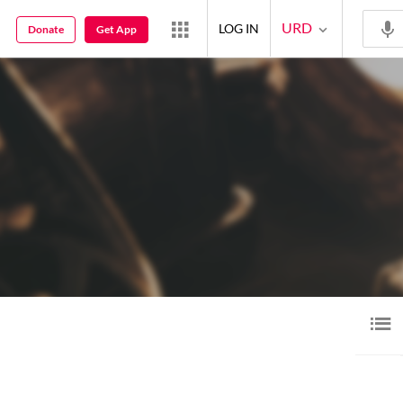
URD
LOG IN
Donate
Get App