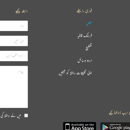
فوری رابطے
رابطہ کیجیے
عطیہ
فرہنگ قافیہ
تقطیع
اردو وسائل
اپنی تخلیقات ریختہ کو بھیجیں
ہ ایپ ڈاؤنلوڈ کیجیے
میں نے ریختہ کی