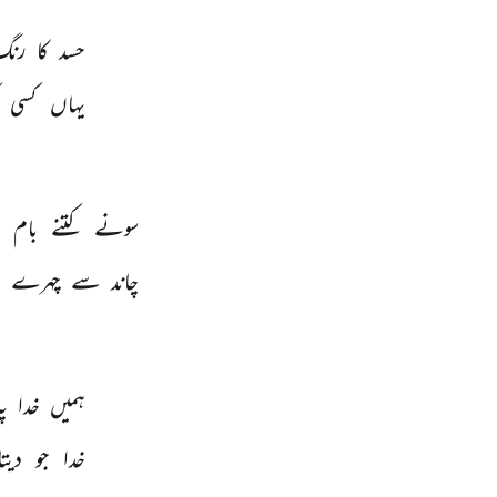
حسد 
کا 
رنگ
یہاں 
کسی 
سونے 
کتنے 
بام 
ہ
چاند 
سے 
چہرے 
ی
ہمیں 
خدا 
پہ
خدا 
جو 
دیتا