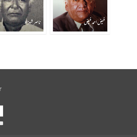
فیض احمد فیض
ناصر شہزاد
آ