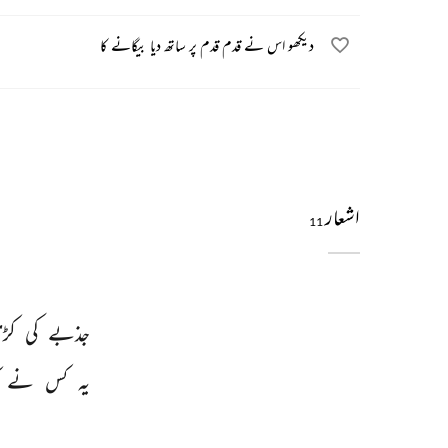
دیکھو اس نے قدم قدم پر ساتھ دیا بیگانے کا
اشعار
11
جذبے 
کی 
کڑ
یہ 
کس 
نے 