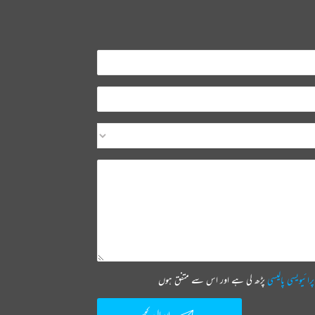
پرائیویسی پالیسی
پڑھ لی ہے اور اس سے متفق ہوں
ارسال کیجیے