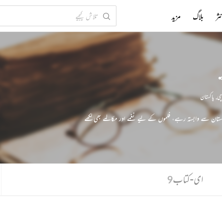
ثر
بلاگ
مزید
چی
,
پاکستان
کستان سے وابستہ رہے، فلموں کے لیے نغمے اور مکالمے بھی لکھے
ای-کتاب
9