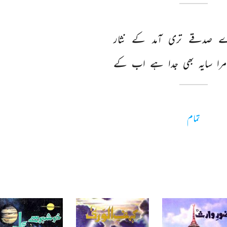
ے 
صدقے 
تری 
آمد 
کے 
نثار 
مرا 
سایہ 
بھی 
جدا 
ہے 
اب 
کے 
تمام