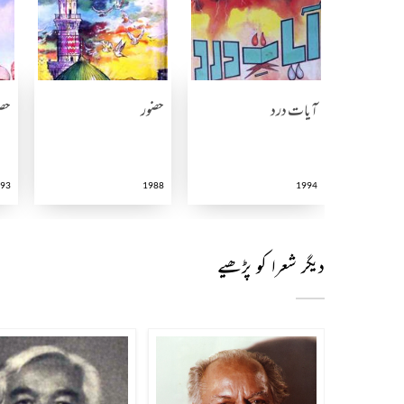
آیات درد
حضور
حض
93
1988
1994
دیگر شعرا کو پڑھیے