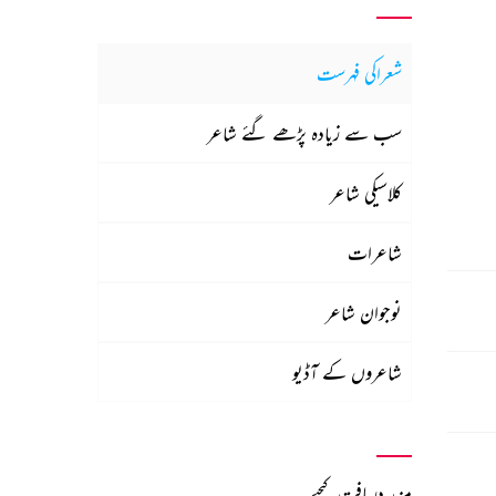
شعراکی فہرست
سب سے زیادہ پڑھے گئے شاعر
کلاسیکی شاعر
شاعرات
نوجوان شاعر
شاعروں کے آڈیو
مزید دریافت کیجیے