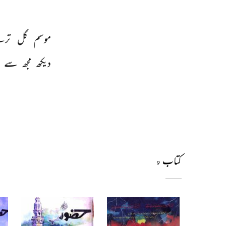
موسم 
گل 
تر
دیکھ 
مجھ 
سے 
کتاب
9