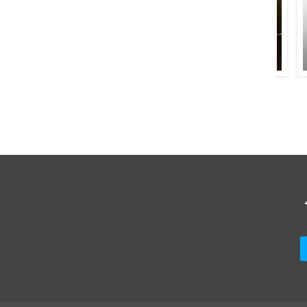
وسیم بریلوی
مرتضیٰ برلاس