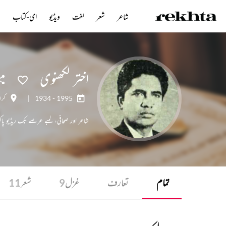
شاعر
شعر
لغت
ویڈیو
ای-کتاب
ن
اختر لکھنوی
1934 - 1995
|
کرا
شاعر اور صحافی، لمبے عرصے تک ریڈیو پا
تمام
تعارف
غزل
شعر
11
9