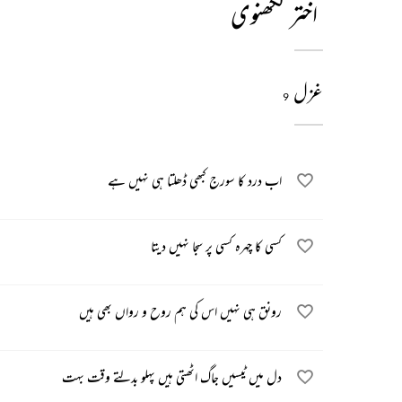
اختر لکھنوی
غزل
9
اب درد کا سورج کبھی ڈھلتا ہی نہیں ہے
کسی کا چہرہ کسی پر سجا نہیں دیتا
رونق ہی نہیں اس کی ہم روح و رواں بھی ہیں
دل میں ٹیسیں جاگ اٹھتی ہیں پہلو بدلتے وقت بہت