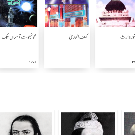
ور وارث
کہف الوریٰ
خوشبو سے آسماں تک
1995
19