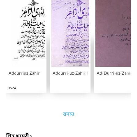
Addurriuz Zahir
Addurri-uz-Zahir Fi Sharah-e-Rubaiyat-e-Ba
Ad-Durri-uz-Zahir Fi
1924
समस्त
चित्र शायरी
2