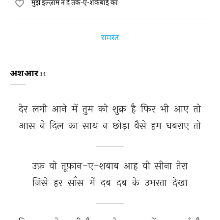
मुझे इल्ज़ाम न दे तर्क-ए-शकेबाई का
समस्त
अशआर
11
देर 
लगी 
आने 
में 
तुम 
को 
शुक्र 
है 
फिर 
भी 
आए 
तो 
आस 
ने 
दिल 
का 
साथ 
न 
छोड़ा 
वैसे 
हम 
घबराए 
तो 
उफ़ 
वो 
तूफ़ान-ए-शबाब 
आह 
वो 
सीना 
तेरा 
जिसे 
हर 
साँस 
में 
दब 
दब 
के 
उभरता 
देखा 