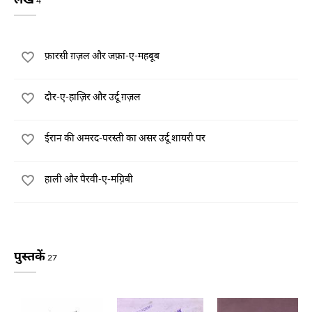
4
फ़ारसी ग़ज़ल और जफ़ा-ए-महबूब
दौर-ए-हाज़िर और उर्दू ग़ज़ल
ईरान की अमरद-परस्ती का असर उर्दू शायरी पर
हाली और पैरवी-ए-मग़्रिबी
पुस्तकें
27