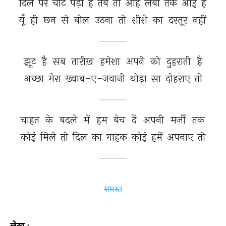
दिल 
पर 
चोट 
पड़ी 
है 
तब 
तो 
आह 
लबों 
तक 
आई 
है 
यूँ 
ही 
छन 
से 
बोल 
उठना 
तो 
शीशे 
का 
दस्तूर 
नहीं 
झूट 
है 
सब 
तारीख़ 
हमेशा 
अपने 
को 
दुहराती 
है 
अच्छा 
मेरा 
ख़्वाब-ए-जवानी 
थोड़ा 
सा 
दोहराए 
तो 
चाहत 
के 
बदले 
में 
हम 
बेच 
दें 
अपनी 
मर्ज़ी 
तक 
कोई 
मिले 
तो 
दिल 
का 
गाहक 
कोई 
हमें 
अपनाए 
तो 
समस्त
लेख