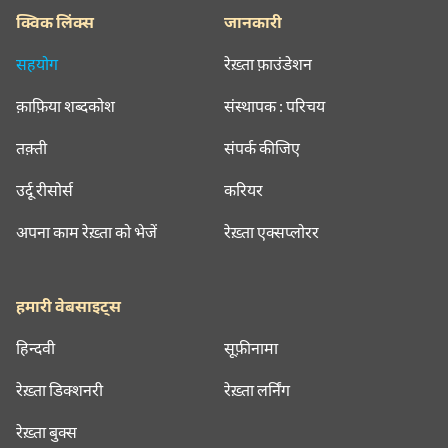
क्विक लिंक्स
जानकारी
सहयोग
रेख़्ता फ़ाउंडेशन
क़ाफ़िया शब्दकोश
संस्थापक : परिचय
तक़्ती
संपर्क कीजिए
उर्दू रीसोर्स
करियर
अपना काम रेख़्ता को भेजें
रेख़्ता एक्सप्लोरर
हमारी वेबसाइट्स
हिन्दवी
सूफ़ीनामा
रेख़्ता डिक्शनरी
रेख़्ता लर्निंग
रेख़्ता बुक्स