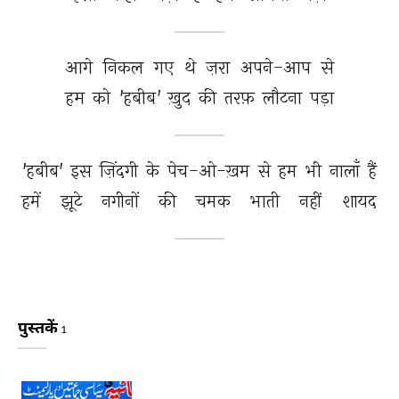
आगे 
निकल 
गए 
थे 
ज़रा 
अपने-आप 
से 
हम 
को 
'हबीब' 
ख़ुद 
की 
तरफ़ 
लौटना 
पड़ा 
'हबीब' 
इस 
ज़िंदगी 
के 
पेच-ओ-ख़म 
से 
हम 
भी 
नालाँ 
हैं 
हमें 
झूटे 
नगीनों 
की 
चमक 
भाती 
नहीं 
शायद 
पुस्तकें
1