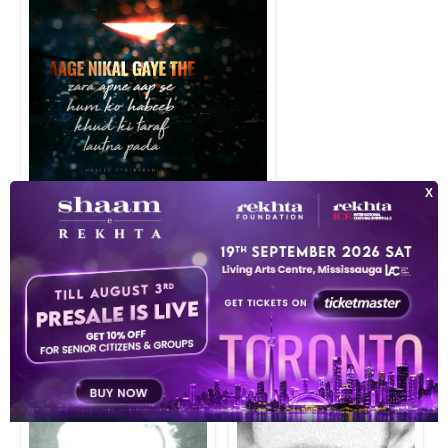
हम अहल-ए-आरज़ू पे अजब वक़्त आ पड़ा हर हर क़दम पे खेल नया खेलना पड़ा अपन
अन्य शायरों को पढ़िए