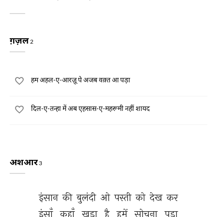
ग़ज़ल
2
हम अहल-ए-आरज़ू पे अजब वक़्त आ पड़ा
दिल-ए-तन्हा में अब एहसास-ए-महरूमी नहीं शायद
अशआर
3
इंसान 
की 
बुलंदी 
ओ 
पस्ती 
को 
देख 
कर 
इंसाँ 
कहाँ 
खड़ा 
है 
हमें 
सोचना 
पड़ा 