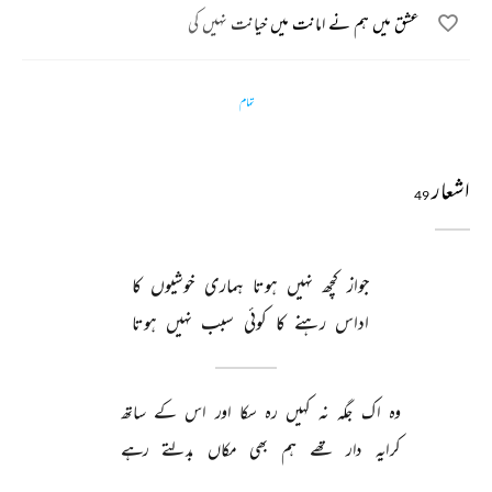
عشق میں ہم نے امانت میں خیانت نہیں کی
تمام
اشعار
49
جواز 
کچھ 
نہیں 
ہوتا 
ہماری 
خوشیوں 
کا 
اداس 
رہنے 
کا 
کوئی 
سبب 
نہیں 
ہوتا 
وہ 
اک 
جگہ 
نہ 
کہیں 
رہ 
سکا 
اور 
اس 
کے 
ساتھ 
کرایہ 
دار 
تھے 
ہم 
بھی 
مکاں 
بدلتے 
رہے 