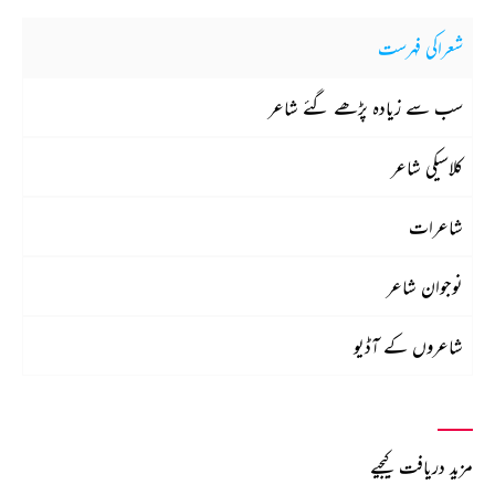
شعراکی فہرست
سب سے زیادہ پڑھے گئے شاعر
کلاسیکی شاعر
شاعرات
نوجوان شاعر
شاعروں کے آڈیو
مزید دریافت کیجیے