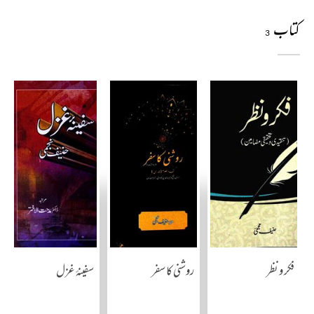
کتاب
3
فکر و نظر
روشنی کا سفر
سفینۂ غزل