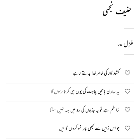
حنیف نجمی
غزل
24
کشود کار کی خاطر خدا بدلتے رہے
یہ ساری باتیں چاہت کی یوں ہی کرتا رہوں گا
ترا غم ہے تو یہ جذبوں کی رو میں بہہ نہیں سکتا
جو اس زمیں سے کبھی پھر نمو کروں گا میں