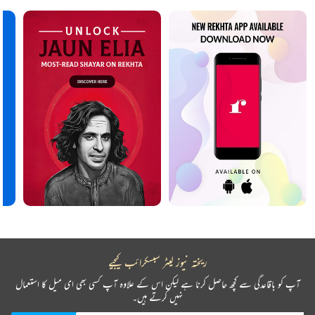
ریختہ نیوز لیٹر سبسکرائب کیجیے
آپ کو باقاعدگی سے کچھ حاصل کرنا ہے لیکن اس کے علاوہ آپ کسی بھی ای میل کا استعمال
نہیں کرتے ہیں۔