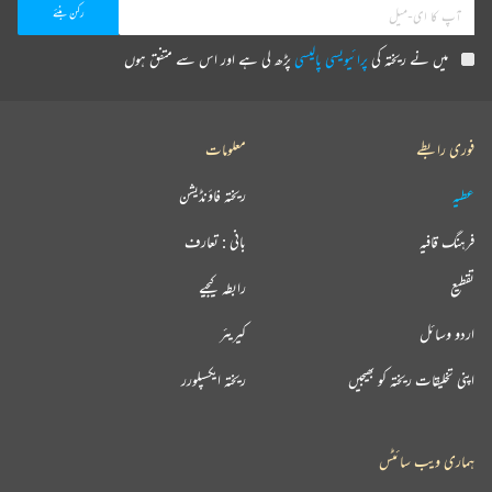
میں نے ریختہ کی
پرائیویسی پالیسی
پڑھ لی ہے اور اس سے متفق ہوں
فوری رابطے
معلومات
عطیہ
ریختہ فاؤنڈیشن
فرہنگ قافیہ
بانی : تعارف
تقطیع
رابطہ کیجیے
اردو وسائل
کیریئر
اپنی تخلیقات ریختہ کو بھیجیں
ریختہ ایکسپلورر
ہماری ویب سائٹس