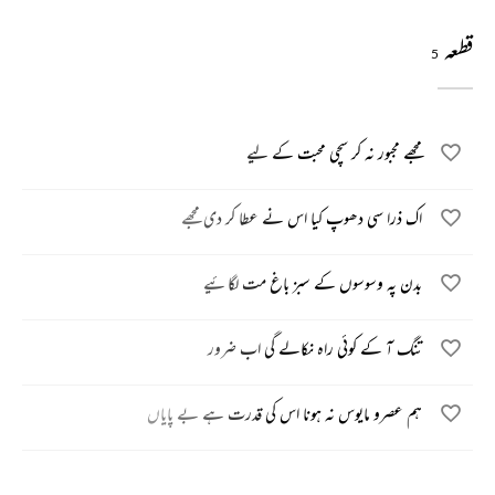
قطعہ
5
مجھے مجبور نہ کر سچی محبت کے لیے
اک ذرا سی دھوپ کیا اس نے عطا کر دی مجھے
بدن پہ وسوسوں کے سبز باغ مت لگائیے
تنگ آ کے کوئی راہ نکالے گی اب ضرور
ہم عصرو مایوس نہ ہونا اس کی قدرت ہے بے پایاں