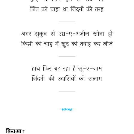
जिन 
को 
चाहा 
था 
ज़िंदगी 
की 
तरह 
अगर 
सुकून 
से 
उम्र-ए-अज़ीज़ 
खोना 
हो 
किसी 
की 
चाह 
में 
ख़ुद 
को 
तबाह 
कर 
लीजे 
हाथ 
फिर 
बढ़ 
रहा 
है 
सू-ए-जाम 
ज़िंदगी 
की 
उदासियों 
को 
सलाम 
समस्त
क़ितआ
7