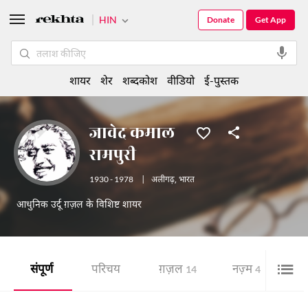
HIN
Donate
Get App
शायर
शेर
शब्दकोश
वीडियो
ई-पुस्तक
जावेद कमाल
रामपुरी
1930 - 1978
|
अलीगढ़
,
भारत
आधुनिक उर्दू ग़ज़ल के विशिष्ट शायर
संपूर्ण
परिचय
ग़ज़ल
नज़्म
शे
14
4