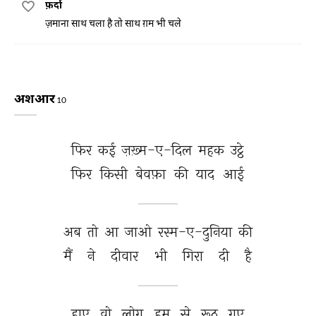
फ़र्दा
ज़माना साथ चला है तो साथ ग़म भी चले
अशआर
10
फिर 
कई 
ज़ख़्म-ए-दिल 
महक 
उट्ठे 
फिर 
किसी 
बेवफ़ा 
की 
याद 
आई 
अब 
तो 
आ 
जाओ 
रस्म-ए-दुनिया 
की 
मैं 
ने 
दीवार 
भी 
गिरा 
दी 
है 
हाए 
वो 
लोग 
हम 
से 
रूठ 
गए 