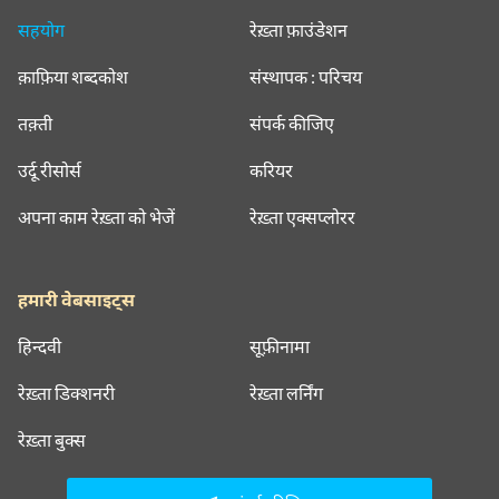
सहयोग
रेख़्ता फ़ाउंडेशन
क़ाफ़िया शब्दकोश
संस्थापक : परिचय
तक़्ती
संपर्क कीजिए
उर्दू रीसोर्स
करियर
अपना काम रेख़्ता को भेजें
रेख़्ता एक्सप्लोरर
हमारी वेबसाइट्स
हिन्दवी
सूफ़ीनामा
रेख़्ता डिक्शनरी
रेख़्ता लर्निंग
रेख़्ता बुक्स