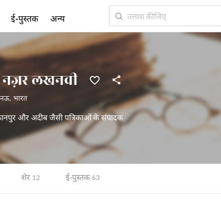
ई-पुस्तक
अन्य
ाय नज़र लखनवी
नऊ
,
भारत
नपुर और अदीब जैसी पत्रिकाओं के संपादक
शेर
ई-पुस्तक
12
63