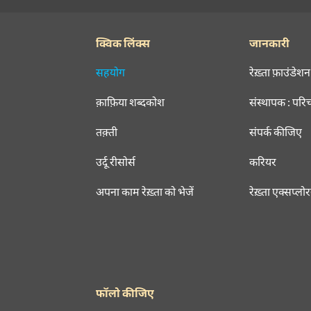
क्विक लिंक्स
जानकारी
सहयोग
रेख़्ता फ़ाउंडेशन
क़ाफ़िया शब्दकोश
संस्थापक : परि
तक़्ती
संपर्क कीजिए
उर्दू रीसोर्स
करियर
अपना काम रेख़्ता को भेजें
रेख़्ता एक्सप्लो
फॉलो कीजिए