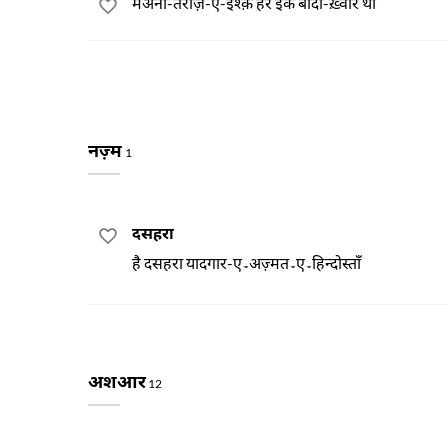
मअनी-तराज़-ए-इश्क़ हर इक बादा-ख़्वार था
नज़्म
1
दसहरा
है दसहरा यादगार-ए۔अज़्मत۔ए۔हिन्दोस्ताँ
अशआर
12