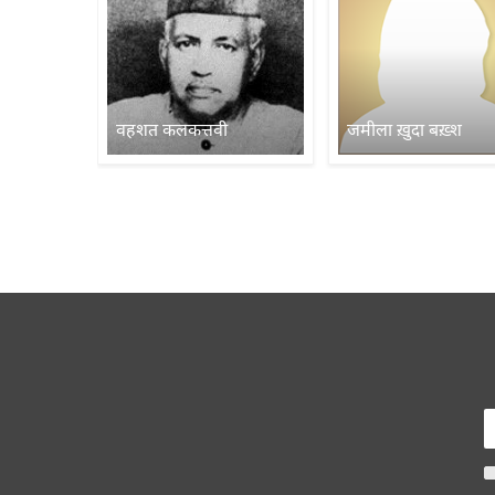
वहशत कलकत्तवी
जमीला ख़ुदा बख़्श