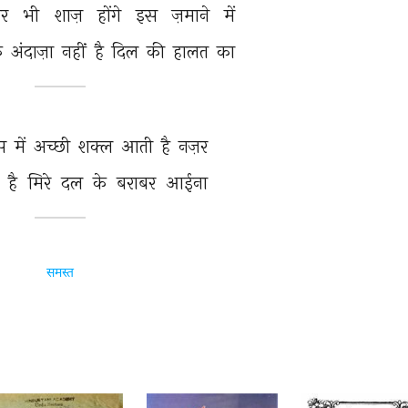
र 
भी 
शाज़ 
होंगे 
इस 
ज़माने 
में 
े 
अंदाज़ा 
नहीं 
है 
दिल 
की 
हालत 
का 
स 
में 
अच्छी 
शक्ल 
आती 
है 
नज़र 
 
है 
मिरे 
दल 
के 
बराबर 
आईना 
समस्त