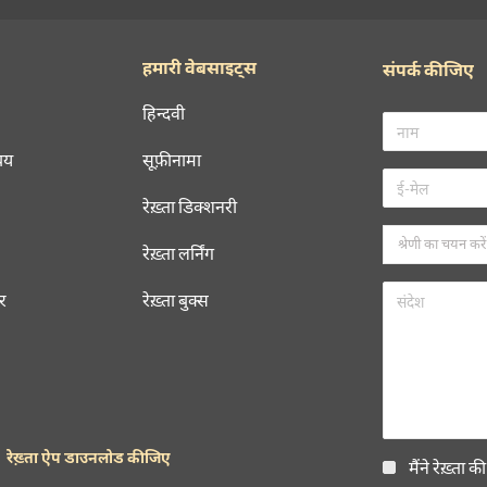
हमारी वेबसाइट्स
संपर्क कीजिए
हिन्दवी
चय
सूफ़ीनामा
रेख़्ता डिक्शनरी
रेख़्ता लर्निंग
रर
रेख़्ता बुक्स
रेख़्ता ऐप डाउनलोड कीजिए
मैंने रेख़्ता क