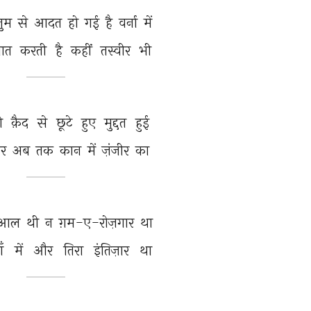
तुम 
से 
आदत 
हो 
गई 
है 
वर्ना 
में 
ात 
करती 
है 
कहीं 
तस्वीर 
भी 
ो 
क़ैद 
से 
छूटे 
हुए 
मुद्दत 
हुई 
र 
अब 
तक 
कान 
में 
ज़ंजीर 
का 
मआल 
थी 
न 
ग़म-ए-रोज़गार 
था 
ँ 
में 
और 
तिरा 
इंतिज़ार 
था 