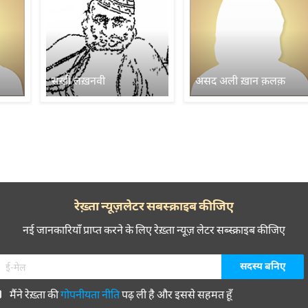
सख़ी लख़नवी
असद अली ख़ान क़लक़
रेख़्ता न्यूज़लेटर सबस्क्राइब कीजिए
नई जानकारियाँ प्राप्त करने के लिए रेख़्ता न्यूज़ लेटर सब्स्क्राइब कीजिए
मैंने रेख़्ता की
गोपनीयता नीति
पढ़ ली है और इससे सहमत हूँ