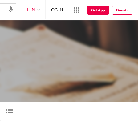
HIN
LOG IN
Get App
Donate