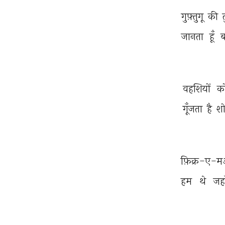
गुफ़्तुगू 
की 
जानता 
हूँ 
ब
वहशियों 
क
गूँजता 
है 
शो
फ़िक्र-ए-
हम 
थे 
जहा