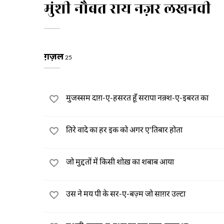
मुंशी नौबत राय नज़र लखनवी
ग़ज़ल
25
मुजस्सम दाग़-ए-हसरत हूँ सरापा नक़्श-ए-इबरत का
तिरे वादे का हर इक को अगर ए'तिबार होता
जो मुद्दतों में किसी शोख़ का शबाब आया
उस ने मय पी के सर-ए-बज़्म जो साग़र उल्टा