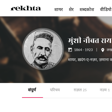
शायर
शेर
शब्दकोश
वीडियो
मुंशी नौबत र
1864 - 1923
|
लख
शायर, ख़दंग-ए-नज़र, ज़माना का
संपूर्ण
परिचय
ग़ज़ल
नज़्म
25
1