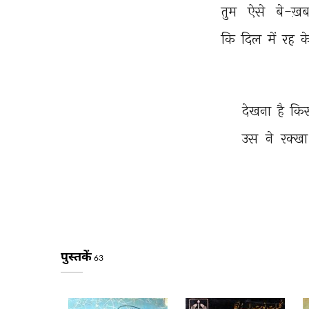
तुम 
ऐसे 
बे-ख़ब
कि 
दिल 
में 
रह 
क
देखना 
है 
कि
उस 
ने 
रक्खा
पुस्तकें
63