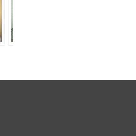
मिर्ज़ा मोहम्मद हादी अज़ीज़ लखनवी
शाद अज़ीमाबादी