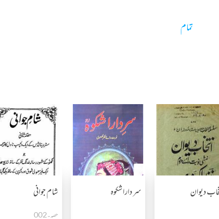
تمام
تخاب دیوان
سر دارا شکوہ
شام جوانی
حصہ۔002