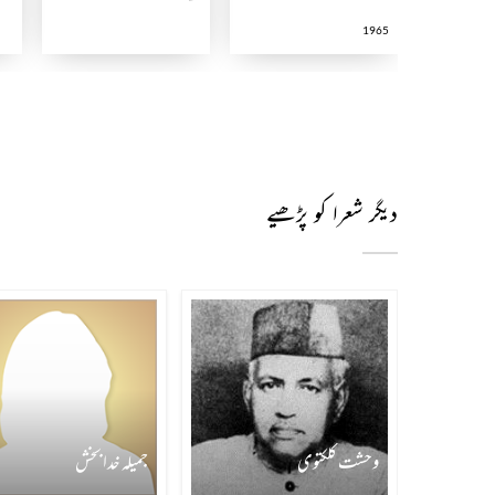
1965
دیگر شعرا کو پڑھیے
وحشت کلکتوی
جمیلہ خدا بخش