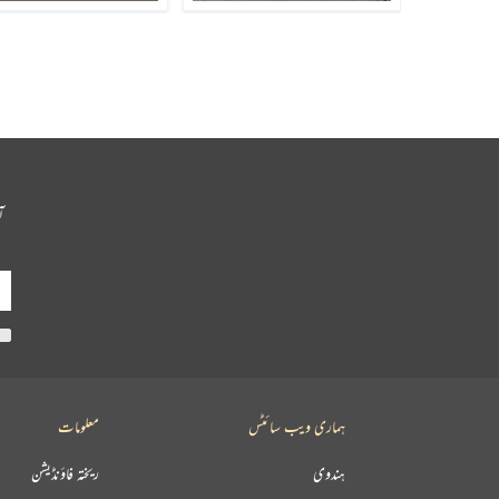
آ
ہماری ویب سائٹس
معلومات
ہندوی
ریختہ فاؤنڈیشن