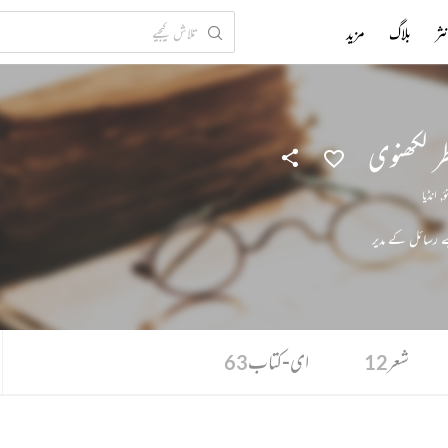
ثر
بلاگ
مزید
 لکھنوی
ٔ
,
انڈیا
ے رسائل کے مدیر
شعر
ای-کتاب
63
12