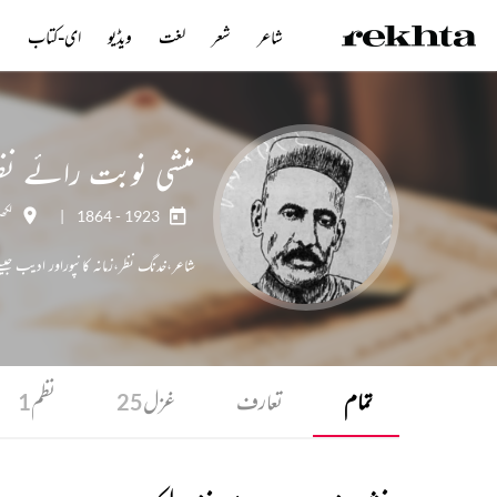
شاعر
شعر
لغت
ویڈیو
ای-کتاب
ن
منشی نوبت رائے نظر
1864 - 1923
|
لکھنو
شاعر،خدنگ نظر،زمانہ کانپوراور ادیب جیس
تمام
تعارف
غزل
نظم
1
25