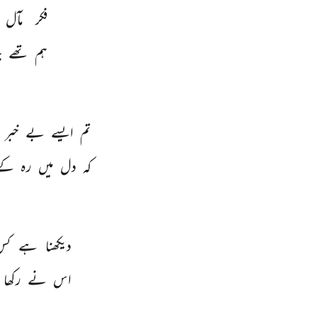
فکر 
مآل 
ہم 
تھے 
ج
تم 
ایسے 
بے 
خبر 
کہ 
دل 
میں 
رہ 
کے
دیکھنا 
ہے 
کس
اس 
نے 
رکھا 