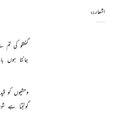
اشعار
12
گفتگو 
کی 
تم 
سے
جانتا 
ہوں 
با
وحشیوں 
کو 
قید 
گونجتا 
ہے 
شور