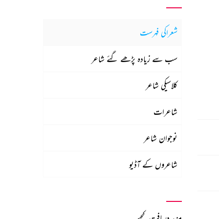
شعراکی فہرست
سب سے زیادہ پڑھے گئے شاعر
کلاسیکی شاعر
شاعرات
نوجوان شاعر
شاعروں کے آڈیو
مزید دریافت کیجیے