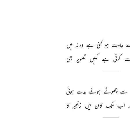
 
عادت 
ہو 
گئی 
ہے 
ورنہ 
میں 
ت 
کرتی 
ہے 
کہیں 
تصویر 
بھی 
سے 
چھوٹے 
ہوئے 
مدت 
ہوئی 
 
اب 
تک 
کان 
میں 
زنجیر 
کا 