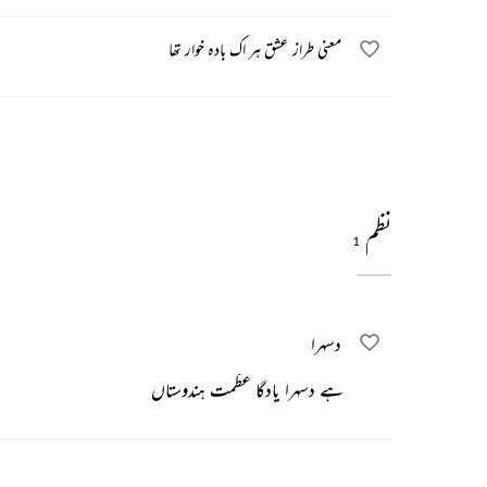
معنی طراز عشق ہر اک بادہ خوار تھا
نظم
1
دسہرا
ہے دسہرا یادگا عظمت ہندوستاں