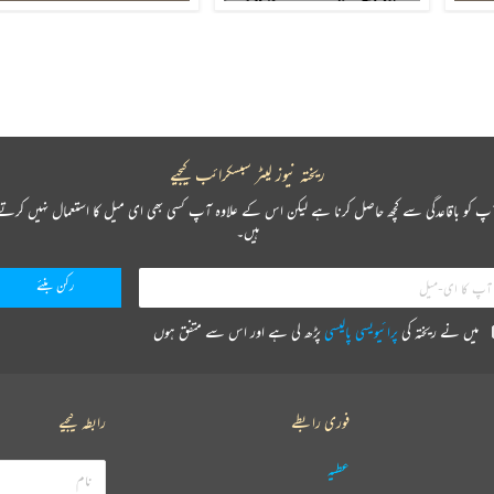
ریختہ نیوز لیٹر سبسکرائب کیجیے
پ کو باقاعدگی سے کچھ حاصل کرنا ہے لیکن اس کے علاوہ آپ کسی بھی ای میل کا استعمال نہیں کرتے
ہیں۔
میں نے ریختہ کی
پرائیویسی پالیسی
پڑھ لی ہے اور اس سے متفق ہوں
فوری رابطے
رابطہ کیجیے
عطیہ