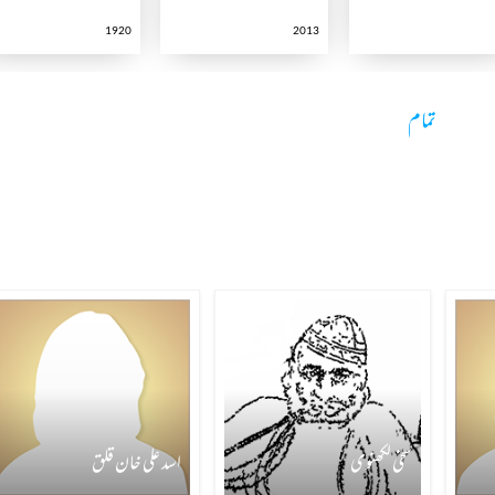
1920
2013
تمام
سخی لکھنوی
اسد علی خان قلق