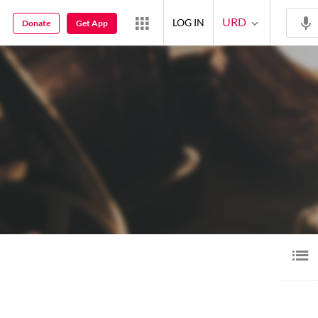
URD
LOG IN
Donate
Get App