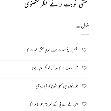
منشی نوبت رائے نظر لکھنوی
غزل
25
مجسم داغ حسرت ہوں سراپا نقش عبرت کا
ترے وعدے کا ہر اک کو اگر اعتبار ہوتا
جو مدتوں میں کسی شوخ کا شباب آیا
اس نے مے پی کے سر بزم جو ساغر الٹا