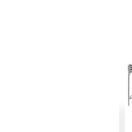
شام جوانی
شام جوانی
یادگار نظر
حصہ-002