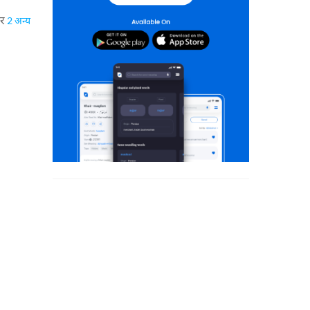
र
2 अन्य