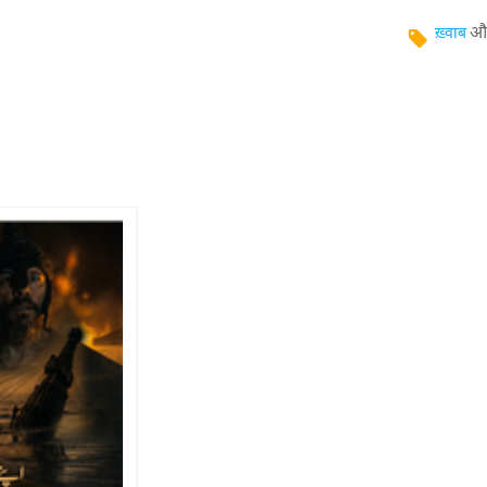
औ
ख़्वाब