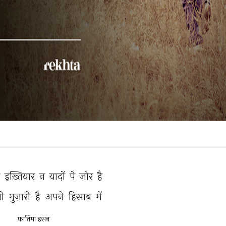
 
इख़्तियार 
न 
यादों 
पे 
ज़ोर 
है 
गी 
गुज़ारी 
है 
अपने 
हिसाब 
में 
फ़ातिमा हसन