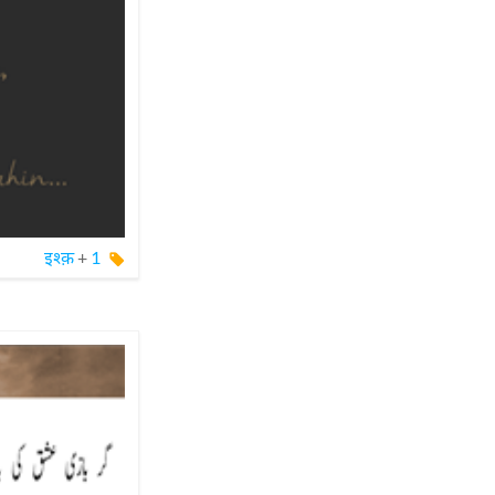
इश्क़
+
1