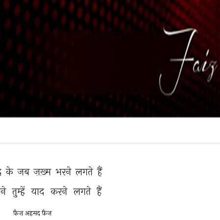
 
के 
जब 
ज़ख़्म 
भरने 
लगते 
हैं 
ने 
तुम्हें 
याद 
करने 
लगते 
हैं 
फ़ैज़ अहमद फ़ैज़