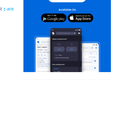
र
1 अन्य