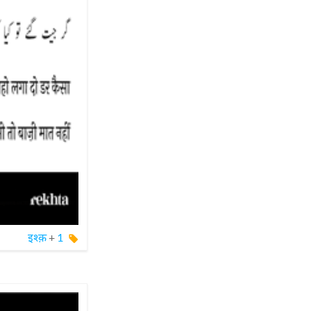
इश्क़
+
1