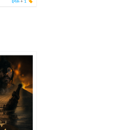
इश्क़
+
1