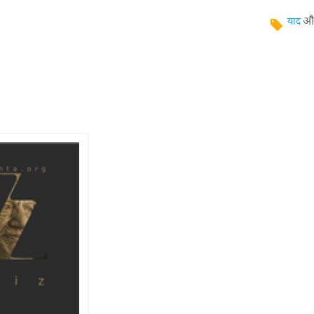
औ
याद