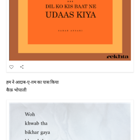
हम ने आदाब-ए-ग़म का पास किया
कैफ़ भोपाली