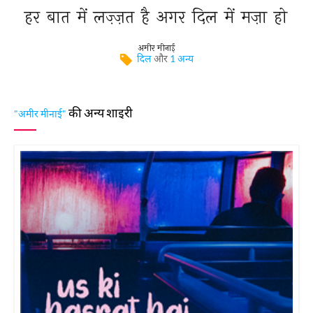
हर 
बात 
में 
लज़्ज़त 
है 
अगर 
दिल 
में 
मज़ा 
हो 
अमीर मीनाई
दिल
और
1 अन्य
की अन्य शाइरी
"अमीर मीनाई"