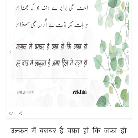
उल्फ़त 
में 
बराबर 
है 
वफ़ा 
हो 
कि 
जफ़ा 
हो 