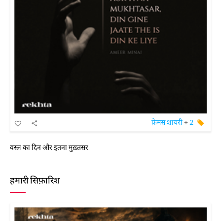
फ़ेमस शायरी
+
2
वस्ल का दिन और इतना मुख़्तसर
हमारी सिफ़ारिश