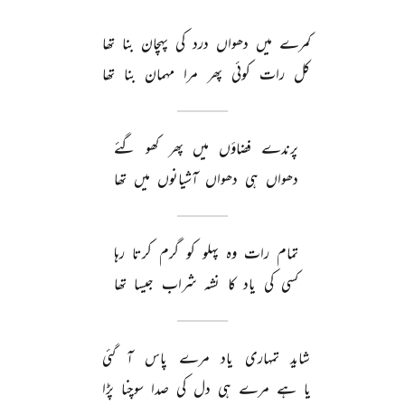
کمرے 
میں 
دھواں 
درد 
کی 
پہچان 
بنا 
تھا 
کل 
رات 
کوئی 
پھر 
مرا 
مہمان 
بنا 
تھا 
پرندے 
فضاؤں 
میں 
پھر 
کھو 
گئے 
دھواں 
ہی 
دھواں 
آشیانوں 
میں 
تھا 
تمام 
رات 
وہ 
پہلو 
کو 
گرم 
کرتا 
رہا 
کسی 
کی 
یاد 
کا 
نشہ 
شراب 
جیسا 
تھا 
شاید 
تمہاری 
یاد 
مرے 
پاس 
آ 
گئی 
یا 
ہے 
مرے 
ہی 
دل 
کی 
صدا 
سوچنا 
پڑا 