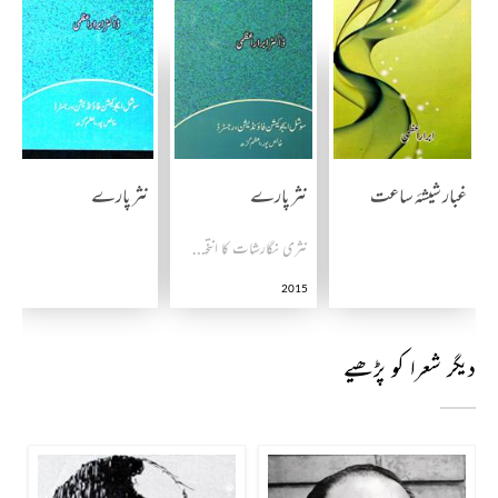
غبار شیشۂ ساعت
نثر پارے
نثر پارے
نثری نگارشات کا انتخاب
2015
دیگر شعرا کو پڑھیے