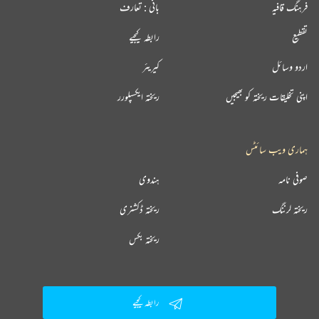
فرہنگ قافیہ
بانی : تعارف
تقطیع
رابطہ کیجیے
اردو وسائل
کیریئر
اپنی تخلیقات ریختہ کو بھیجیں
ریختہ ایکسپلورر
ہماری ویب سائٹس
صوفی نامہ
ہندوی
ریختہ لرننگ
ریختہ ڈکشنری
ریختہ بکس
رابطہ کیجیے