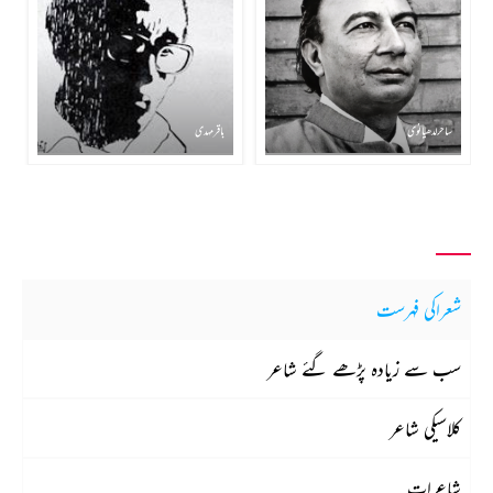
ساحر لدھیانوی
باقر مہدی
شعراکی فہرست
سب سے زیادہ پڑھے گئے شاعر
کلاسیکی شاعر
شاعرات