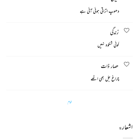
دھوپ اتراتی ہوئی آئی ہے
زندگی
کوئی شکوہ نہیں
حصار ذات
چراغ جل بھی اٹھے
تمام
اشعار
9