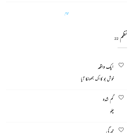
تمام
نظم
22
ایک واقعہ
خوش بو کا اک جھونکا آیا
گم شدہ
چلو
تیرگی