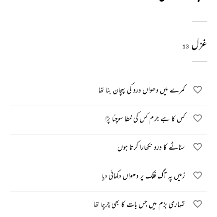
غزل
13
کمرے میں دھواں درد کی پہچان بنا تھا
کس کا ہے جرم کس کی خطا سوچنا پڑا
سناٹے کا درد نکھارا کرتا ہوں
زمیں پہ آگ فلک پر دھواں دکھائی دیا
تمہاری بزم میں جس بات کا بھی چرچا تھا