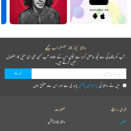
ریختہ نیوز لیٹر سبسکرائب کیجیے
آپ کو باقاعدگی سے کچھ حاصل کرنا ہے لیکن اس کے علاوہ آپ کسی بھی ای میل کا استعمال
نہیں کرتے ہیں۔
میں نے ریختہ کی
پرائیویسی پالیسی
پڑھ لی ہے اور اس سے متفق ہوں
فوری رابطے
معلومات
عطیہ
ریختہ فاؤنڈیشن