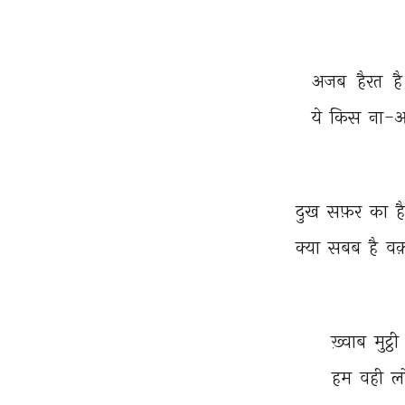
अजब 
हैरत 
है
ये 
किस 
ना-आश
दुख 
सफ़र 
का 
ह
क्या 
सबब 
है 
वक
ख़्वाब 
मुट्ठी 
हम 
वही 
ल