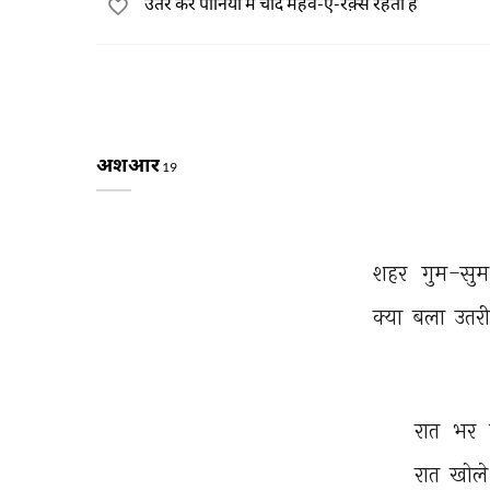
उतर कर पानियों में चाँद महव-ए-रक़्स रहता है
अशआर
19
शहर 
गुम-सुम
क्या 
बला 
उतरी
रात 
भर 
रात 
खोले