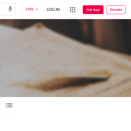
HIN
LOG IN
Get App
Donate