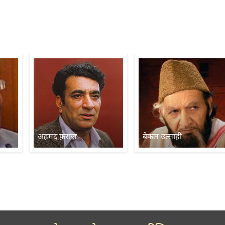
अहमद फ़राज़
बेकल उत्साही