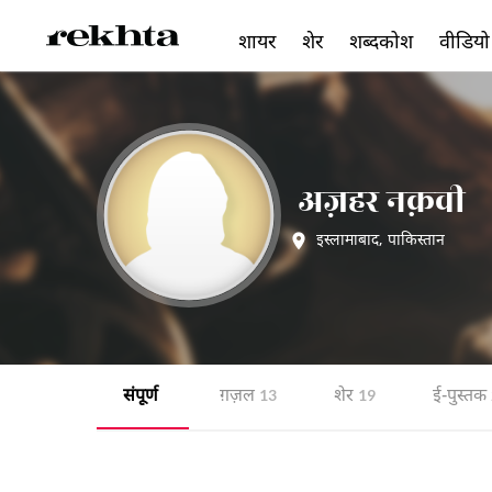
शायर
शेर
शब्दकोश
वीडियो
अज़हर नक़वी
इस्लामाबाद
,
पाकिस्तान
संपूर्ण
ग़ज़ल
शेर
ई-पुस्तक
13
19