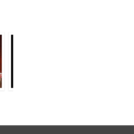
अजीत सिंह हसरत
फ़ैज़ अहमद फ़ैज़