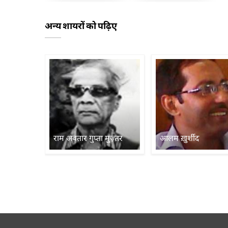
अन्य शायरों को पढ़िए
राम अवतार गुप्ता मुज़्तर
आलम ख़ुर्शीद