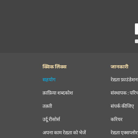
क्विक लिंक्स
जानकारी
सहयोग
रेख़्ता फ़ाउंडेशन
क़ाफ़िया शब्दकोश
संस्थापक : परि
तक़्ती
संपर्क कीजिए
उर्दू रीसोर्स
करियर
अपना काम रेख़्ता को भेजें
रेख़्ता एक्सप्लो