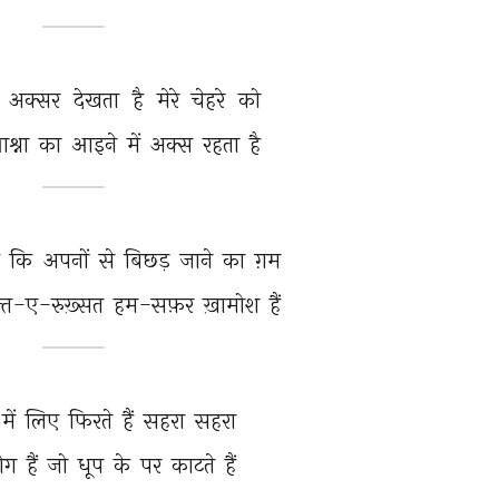
 
अक्सर 
देखता 
है 
मेरे 
चेहरे 
को 
्ना 
का 
आइने 
में 
अक्स 
रहता 
है 
ै 
कि 
अपनों 
से 
बिछड़ 
जाने 
का 
ग़म 
़्त-ए-रुख़्सत 
हम-सफ़र 
ख़ामोश 
हैं 
में 
लिए 
फिरते 
हैं 
सहरा 
सहरा 
ोग 
हैं 
जो 
धूप 
के 
पर 
काटते 
हैं 