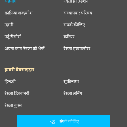
सहयोग
रेख़्ता फ़ाउंडेशन
क़ाफ़िया शब्दकोश
संस्थापक : परिचय
तक़्ती
संपर्क कीजिए
उर्दू रीसोर्स
करियर
अपना काम रेख़्ता को भेजें
रेख़्ता एक्सप्लोरर
हमारी वेबसाइट्स
हिन्दवी
सूफ़ीनामा
रेख़्ता डिक्शनरी
रेख़्ता लर्निंग
रेख़्ता बुक्स
संपर्क कीजिए