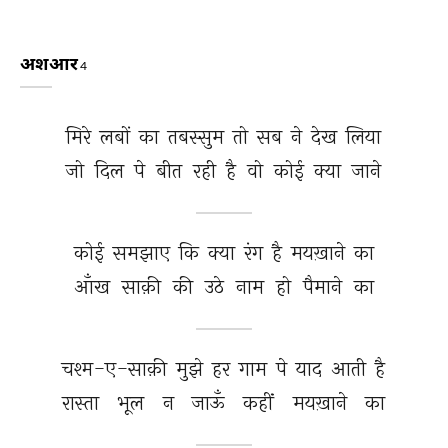
अशआर
4
मिरे 
लबों 
का 
तबस्सुम 
तो 
सब 
ने 
देख 
लिया 
जो 
दिल 
पे 
बीत 
रही 
है 
वो 
कोई 
क्या 
जाने 
कोई 
समझाए 
कि 
क्या 
रंग 
है 
मयख़ाने 
का 
आँख 
साक़ी 
की 
उठे 
नाम 
हो 
पैमाने 
का 
चश्म-ए-साक़ी 
मुझे 
हर 
गाम 
पे 
याद 
आती 
है 
रास्ता 
भूल 
न 
जाऊँ 
कहीं 
मयख़ाने 
का 