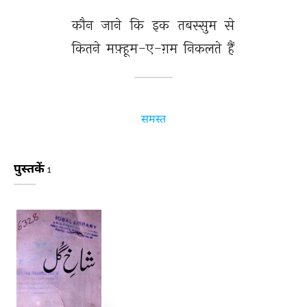
कौन 
जाने 
कि 
इक 
तबस्सुम 
से 
कितने 
मफ़्हूम-ए-ग़म 
निकलते 
हैं 
समस्त
पुस्तकें
1