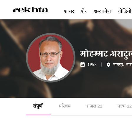
शायर
शेर
शब्दकोश
वीडियो
मोहम्मद असदुल
1958
|
नागपुर
,
भार
संपूर्ण
परिचय
ग़ज़ल
नज़्म
22
22