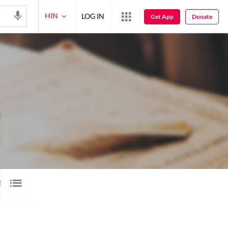
HIN
LOG IN
Get App
Donate
ानी
7