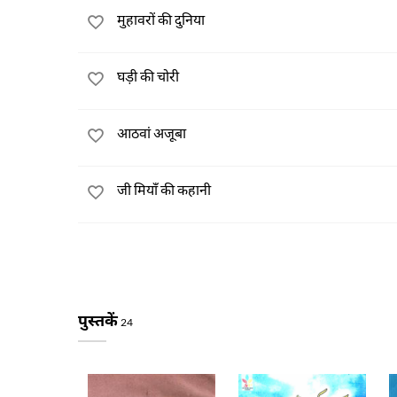
मुहावरों की दुनिया
घड़ी की चोरी
आठवां अजूबा
जी मियाँ की कहानी
पुस्तकें
24