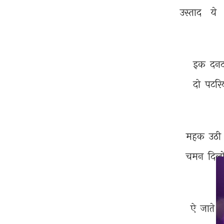
उस्ताद 
ये 
इक 
दनद
दो 
पटरिय
महक 
उठी 
चमन 
दिलो
ऐ 
जाते 
ब