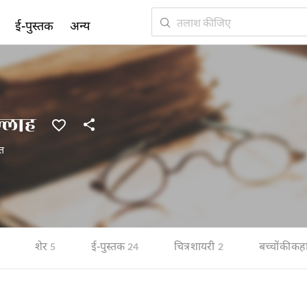
ई-पुस्तक
अन्य
्लाह
त
शेर
ई-पुस्तक
चित्र शायरी
बच्चों की कह
5
24
2