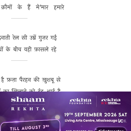
क़ौमों 
के 
हैं 
मे'मार 
हमारे 
नाती 
रेल 
सी 
उम्रें 
गुज़र 
गईं 
ों 
के 
बीच 
वही 
फ़ासले 
रहे 
है 
फ़ज़ा 
पैरहन 
की 
ख़ुशबू 
से 
ं 
का 
खिलाने 
को 
ईद 
आई 
है 
रस 
तुझ 
को 
सौंपा 
ख़ुदा 
को 