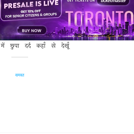
मुबारक 
नया 
साल 
सब 
को 
मैं 
ख़ुद 
ज़ख़्म-ए-जिगर 
से 
अपने 
में 
छुपा 
दर्द 
कहाँ 
से 
देखूँ 
समस्त