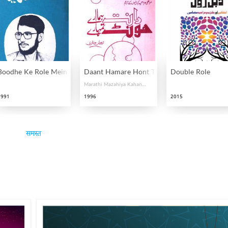
Boodhe Ke Role Mein
Daant Hamare Hont Tumhare
Double Role
Marathi Mazahiya Kahaniyon Ke Urdu Tarajim
1991
1996
2015
समस्त