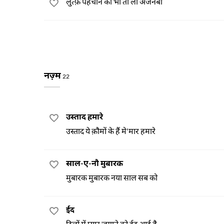
लुत्फ़ पहचान का भी तो लो अजनबी
नज़्म
22
उस्ताद हमारे
उस्ताद ये क़ौमों के हैं मे'मार हमारे
साल-ए-नौ मुबारक
मुबारक मुबारक नया साल सब को
ईद
दिलों में प्यार जगाने को ईद आई है