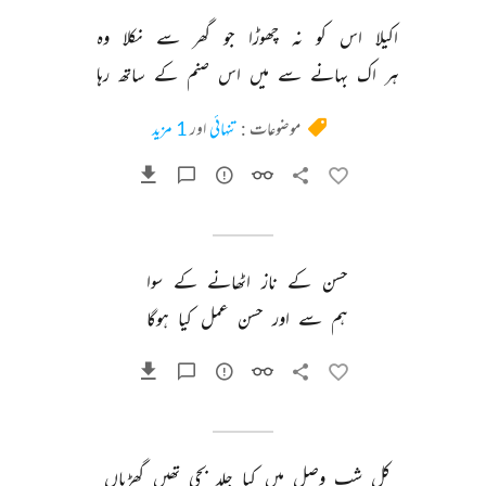
اکیلا 
اس 
کو 
نہ 
چھوڑا 
جو 
گھر 
سے 
نکلا 
وہ 
ہر 
اک 
بہانے 
سے 
میں 
اس 
صنم 
کے 
ساتھ 
رہا 
موضوعات :
تنہائی
اور
1 مزید
حسن 
کے 
ناز 
اٹھانے 
کے 
سوا 
ہم 
سے 
اور 
حسن 
عمل 
کیا 
ہوگا 
کل 
شب 
وصل 
میں 
کیا 
جلد 
بجی 
تھیں 
گھڑیاں 