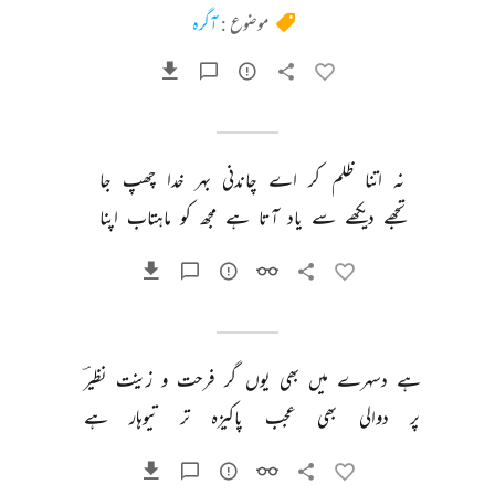
موضوع :
آگرہ
نہ 
اتنا 
ظلم 
کر 
اے 
چاندنی 
بہر 
خدا 
چھپ 
جا 
تجھے 
دیکھے 
سے 
یاد 
آتا 
ہے 
مجھ 
کو 
ماہتاب 
اپنا 
ہے 
دسہرے 
میں 
بھی 
یوں 
گر 
فرحت 
و 
زینت 
نظیرؔ 
پر 
دوالی 
بھی 
عجب 
پاکیزہ 
تر 
تیوہار 
ہے 