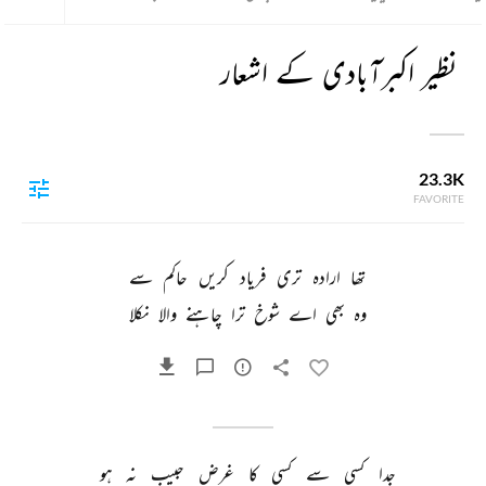
نظیر اکبرآبادی کے اشعار
23.3K
FAVORITE
تھا 
ارادہ 
تری 
فریاد 
کریں 
حاکم 
سے 
وہ 
بھی 
اے 
شوخ 
ترا 
چاہنے 
والا 
نکلا 
جدا 
کسی 
سے 
کسی 
کا 
غرض 
حبیب 
نہ 
ہو 