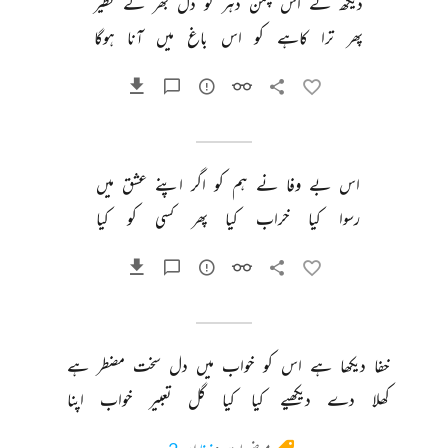
دیکھ 
لے 
اس 
چمن 
دہر 
کو 
دل 
بھر 
کے 
نظیرؔ 
پھر 
ترا 
کاہے 
کو 
اس 
باغ 
میں 
آنا 
ہوگا 
اس 
بے 
وفا 
نے 
ہم 
کو 
اگر 
اپنے 
عشق 
میں 
رسوا 
کیا 
خراب 
کیا 
پھر 
کسی 
کو 
کیا 
خفا 
دیکھا 
ہے 
اس 
کو 
خواب 
میں 
دل 
سخت 
مضطر 
ہے 
کھلا 
دے 
دیکھیے 
کیا 
کیا 
گل 
تعبیر 
خواب 
اپنا 