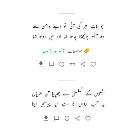
جو 
بات 
ہجر 
کی 
آتی 
تو 
اپنے 
دامن 
سے 
وہ 
آنسو 
پونچھتا 
جاتا 
تھا 
اور 
میں 
روتا 
تھا 
موضوعات :
آنسو
اور
1 مزید
اشکوں 
کے 
تسلسل 
نے 
چھپایا 
تن 
عریاں 
یہ 
آب 
رواں 
کا 
ہے 
نیا 
پیرہن 
اپنا 