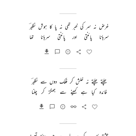
غرض 
نہ 
سر 
کی 
خبر 
تھی 
نہ 
پا 
کا 
ہوش 
نظیرؔ 
سرہانا 
پائنتی 
اور 
پائنتی 
سرہانا 
تھا 
چلتے 
چلتے 
نہ 
خلش 
کر 
فلک 
دوں 
سے 
نظیرؔ 
فائدہ 
کیا 
ہے 
کمینے 
سے 
جھگڑ 
کر 
چلنا 