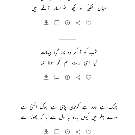
میاں 
نظیرؔ 
تو 
کچھ 
شرمسار 
آتے 
ہیں 
شب 
کو 
آ 
کر 
وہ 
پھر 
گیا 
ہیہات 
کیا 
اسی 
رات 
ہم 
کو 
سونا 
تھا 
چمک 
ہے 
درد 
ہے 
کوندن 
پڑی 
ہے 
ہوک 
اٹھتی 
ہے 
مرے 
پہلو 
میں 
کیوں 
یارو 
یہ 
دل 
ہے 
یا 
کہ 
پھوڑا 
ہے 