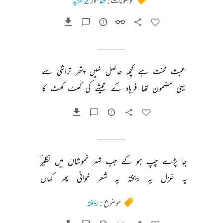
موضوعات :
خفا
اور
2 مزید
عبث 
محنت 
ہے 
کچھ 
حاصل 
نہیں 
پتھر 
تراشی 
سے 
یہی 
مضمون 
تھا 
فرہاد 
کے 
تیشے 
کی 
کھٹ 
کھٹ 
کا 
جا 
پڑے 
چپ 
ہو 
کے 
جب 
شہر 
خموشاں 
میں 
نظیرؔ 
یہ 
غزل 
یہ 
ریختہ 
یہ 
شعر 
خوانی 
پھر 
کہاں 
موضوع :
ریختہ