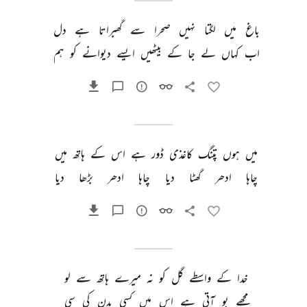
باغ 
میں 
لگتا 
نہیں 
صحرا 
سے 
گھبراتا 
ہے 
دل 
اب 
کہاں 
لے 
جا 
کے 
بیٹھیں 
ایسے 
دیوانے 
کو 
ہم 
میں 
ہوں 
پتنگ 
کاغذی 
ڈور 
ہے 
اس 
کے 
ہاتھ 
میں 
چاہا 
ادھر 
گھٹا 
دیا 
چاہا 
ادھر 
بڑھا 
دیا 
خدا 
کے 
واسطے 
گل 
کو 
نہ 
میرے 
ہاتھ 
سے 
لو 
مجھے 
بو 
آتی 
ہے 
اس 
میں 
کسی 
بدن 
کی 
سی 