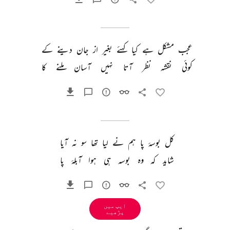
عجب 
مشکل 
ہے 
کیا 
کہئے 
بغیر 
از 
جان 
دینے 
کے 
کوئی 
نقشہ 
نظر 
آتا 
نہیں 
آسان 
ملنے 
کا 
کل 
بوسۂ 
پا 
ہم 
نے 
لیا 
تھا 
سو 
نہ 
آیا 
شاید 
کہ 
وہ 
بوسہ 
ہی 
ہوا 
آبلۂ 
پا 
ایپ میں
پڑھیے