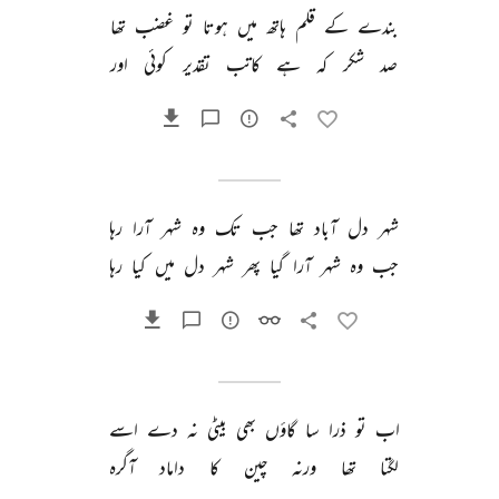
بندے 
کے 
قلم 
ہاتھ 
میں 
ہوتا 
تو 
غضب 
تھا 
صد 
شکر 
کہ 
ہے 
کاتب 
تقدیر 
کوئی 
اور 
شہر 
دل 
آباد 
تھا 
جب 
تک 
وہ 
شہر 
آرا 
رہا 
جب 
وہ 
شہر 
آرا 
گیا 
پھر 
شہر 
دل 
میں 
کیا 
رہا 
اب 
تو 
ذرا 
سا 
گاؤں 
بھی 
بیٹی 
نہ 
دے 
اسے 
لگتا 
تھا 
ورنہ 
چین 
کا 
داماد 
آگرہ 