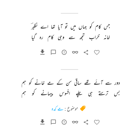
جس 
کام 
کو 
جہاں 
میں 
تو 
آیا 
تھا 
اے 
نظیرؔ 
خانہ 
خراب 
تجھ 
سے 
وہی 
کام 
رہ 
گیا 
دور 
سے 
آئے 
تھے 
ساقی 
سن 
کے 
مے 
خانے 
کو 
ہم 
بس 
ترستے 
ہی 
چلے 
افسوس 
پیمانے 
کو 
ہم 
موضوع :
مے کدہ