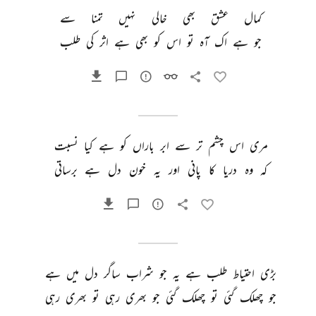
کمال 
عشق 
بھی 
خالی 
نہیں 
تمنا 
سے 
جو 
ہے 
اک 
آہ 
تو 
اس 
کو 
بھی 
ہے 
اثر 
کی 
طلب 
مری 
اس 
چشم 
تر 
سے 
ابر 
باراں 
کو 
ہے 
کیا 
نسبت 
کہ 
وہ 
دریا 
کا 
پانی 
اور 
یہ 
خون 
دل 
ہے 
برساتی 
بڑی 
احتیاط 
طلب 
ہے 
یہ 
جو 
شراب 
ساگر 
دل 
میں 
ہے 
جو 
چھلک 
گئی 
تو 
چھلک 
گئی 
جو 
بھری 
رہی 
تو 
بھری 
رہی 