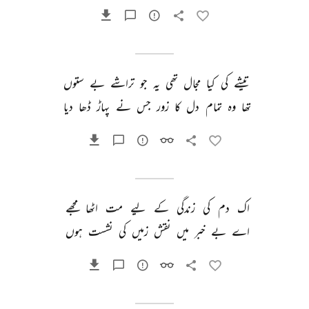
تیشے 
کی 
کیا 
مجال 
تھی 
یہ 
جو 
تراشے 
بے 
ستوں 
تھا 
وہ 
تمام 
دل 
کا 
زور 
جس 
نے 
پہاڑ 
ڈھا 
دیا 
اک 
دم 
کی 
زندگی 
کے 
لیے 
مت 
اٹھا 
مجھے 
اے 
بے 
خبر 
میں 
نقش 
زمیں 
کی 
نشست 
ہوں 