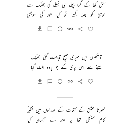
غش 
کھا 
کے 
گرا 
پہلے 
ہی 
شعلے 
کی 
جھلک 
سے 
موسیٰ 
کو 
بھلا 
کہئے 
تو 
کیا 
طور 
کی 
سوجھی 
آنکھوں 
میں 
میری 
صبح 
قیامت 
گئی 
جھمک 
سینے 
سے 
اس 
پری 
کے 
جو 
پردہ 
الٹ 
گیا 
ٹھہرنا 
عشق 
کے 
آفات 
کے 
صدموں 
میں 
نظیرؔ 
کام 
مشکل 
تھا 
پر 
اللہ 
نے 
آسان 
کیا 