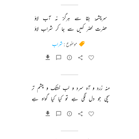
سرچشمۂ 
بقا 
سے 
ہرگز 
نہ 
آب 
لاؤ 
حضرت 
خضر 
کہیں 
سے 
جا 
کر 
شراب 
لاؤ 
موضوع :
شراب
منہ 
زرد 
و 
آہ 
سرد 
و 
لب 
خشک 
و 
چشم 
تر 
سچی 
جو 
دل 
لگی 
ہے 
تو 
کیا 
کیا 
گواہ 
ہے 