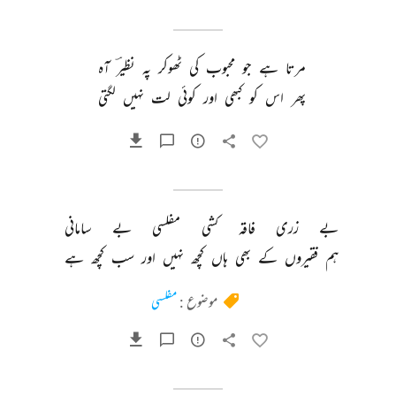
مرتا 
ہے 
جو 
محبوب 
کی 
ٹھوکر 
پہ 
نظیرؔ 
آہ 
پھر 
اس 
کو 
کبھی 
اور 
کوئی 
لت 
نہیں 
لگتی 
بے 
زری 
فاقہ 
کشی 
مفلسی 
بے 
سامانی 
ہم 
فقیروں 
کے 
بھی 
ہاں 
کچھ 
نہیں 
اور 
سب 
کچھ 
ہے 
موضوع :
مفلسی