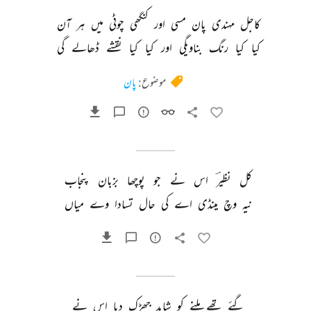
کاجل 
مہندی 
پان 
مسی 
اور 
کنگھی 
چوٹی 
میں 
ہر 
آن 
کیا 
کیا 
رنگ 
بناویگی 
اور 
کیا 
کیا 
نقشے 
ڈھالے 
گی 
موضوع:
پان
کل 
نظیرؔ 
اس 
نے 
جو 
پوچھا 
بزبان 
پنجاب 
نیہ 
وچ 
مینڈی 
اے 
کی 
حال 
تسادا 
وے 
میاں 
گئے 
تھے 
ملنے 
کو 
شاید 
جھڑک 
دیا 
اس 
نے 