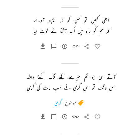
ابھی 
کہیں 
تو 
کسی 
کو 
نہ 
اعتبار 
آوے 
کہ 
ہم 
کو 
راہ 
میں 
اک 
آشنا 
نے 
لوٹ 
لیا 
آتے 
ہی 
جو 
تم 
میرے 
گلے 
لگ 
گئے 
واللہ 
اس 
وقت 
تو 
اس 
گرمی 
نے 
سب 
مات 
کی 
گرمی 
موضوع :
گرمی