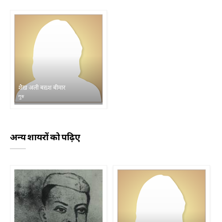
शैख़ अली बख़्श बीमार
गुरु
अन्य शायरों को पढ़िए