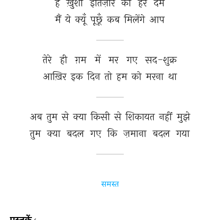
है 
ख़ुशी 
इंतिज़ार 
की 
हर 
दम 
मैं 
ये 
क्यूँ 
पूछूँ 
कब 
मिलेंगे 
आप 
तेरे 
ही 
ग़म 
में 
मर 
गए 
सद-शुक्र 
आख़िर 
इक 
दिन 
तो 
हम 
को 
मरना 
था 
अब 
तुम 
से 
क्या 
किसी 
से 
शिकायत 
नहीं 
मुझे 
तुम 
क्या 
बदल 
गए 
कि 
ज़माना 
बदल 
गया 
समस्त
पुस्तकें