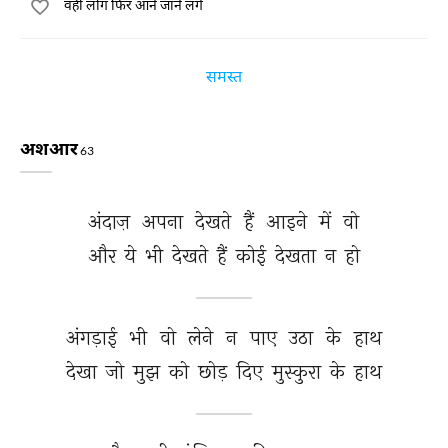
वही लोग फिर आने जाने लगे
समस्त
अशआर
63
अंदाज़ 
अपना 
देखते 
हैं 
आइने 
में 
वो 
और 
ये 
भी 
देखते 
हैं 
कोई 
देखता 
न 
हो 
अंगड़ाई 
भी 
वो 
लेने 
न 
पाए 
उठा 
के 
हाथ 
देखा 
जो 
मुझ 
को 
छोड़ 
दिए 
मुस्कुरा 
के 
हाथ 