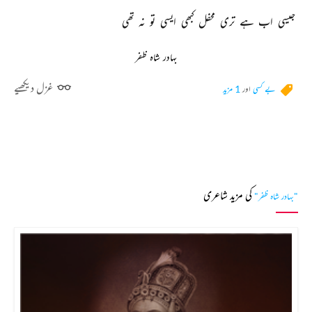
جیسی 
اب 
ہے 
تری 
محفل 
کبھی 
ایسی 
تو 
نہ 
تھی 
بہادر شاہ ظفر
غزل دیکھیے
بے کسی
اور
1 مزید
کی مزید شاعری
"بہادر شاہ ظفر"