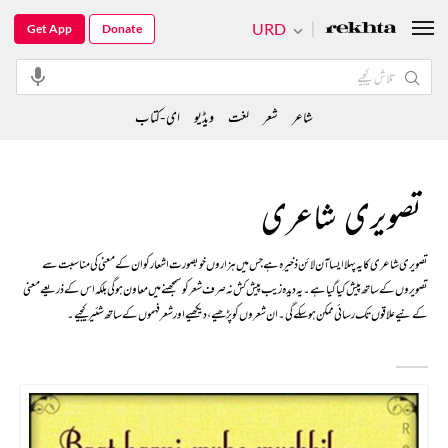
URD
Get App
Donate
شاعر
شعر
لغت
ویڈیو
ای-کتاب
تصویری شاعری
تصویری شاعری کا یہ پہلا ایسا آن لائن ذخیرہ ہے جس میں ہزاروں خوبصورت اشعار کو ان کے معنی کی مناسبت سے
تصویروں کے ساتھ پیش کیا گیا ہے۔ یہ دیدہ زیب پیش کش نہ صرف شعر کو سمجھنے میں معاون ہوگی بلکہ اس کے ذریعے معنی
کے نیےعلاقوں تک رسائی ممکن ہو سکے گی۔ ان شعروں کو پڑھیے، دیکھیے اور شعر فہموں کے ساتھ شئیر کیجیے۔