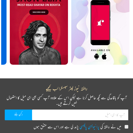
ریختہ نیوز لیٹر سبسکرائب کیجیے
آپ کو باقاعدگی سے کچھ حاصل کرنا ہے لیکن اس کے علاوہ آپ کسی بھی ای میل کا استعمال
نہیں کرتے ہیں۔
میں نے ریختہ کی
پرائیویسی پالیسی
پڑھ لی ہے اور اس سے متفق ہوں