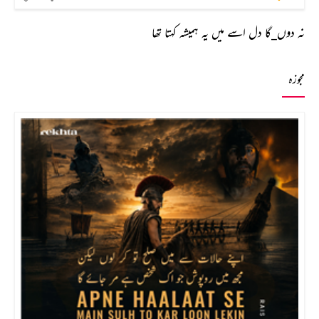
نہ دوں_گا دل اسے میں یہ ہمیشہ کہتا تھا
مجوزہ