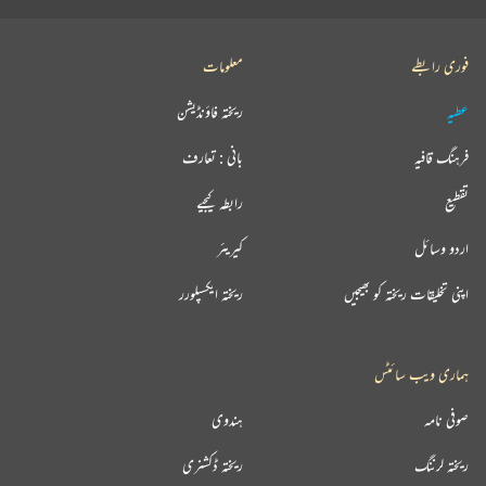
فوری رابطے
معلومات
عطیہ
ریختہ فاؤنڈیشن
فرہنگ قافیہ
بانی : تعارف
تقطیع
رابطہ کیجیے
اردو وسائل
کیریئر
اپنی تخلیقات ریختہ کو بھیجیں
ریختہ ایکسپلورر
ہماری ویب سائٹس
صوفی نامہ
ہندوی
ریختہ لرننگ
ریختہ ڈکشنری