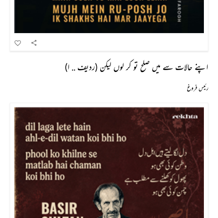
اپنے حالات سے میں صلح تو کر لوں لیکن (ردیف .. ا)
رئیس فروغ