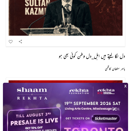
دل لگا لیتے ہیں اہل_دل وطن کوئی بھی ہو
باصر سلطان کاظمی