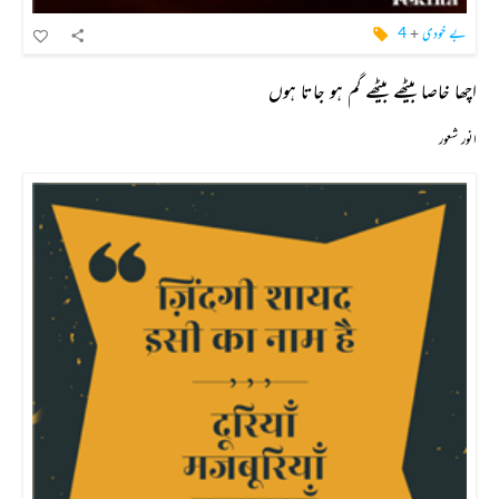
بے خودی
+
4
اچھا خاصا بیٹھے بیٹھے گم ہو جاتا ہوں
انور شعور