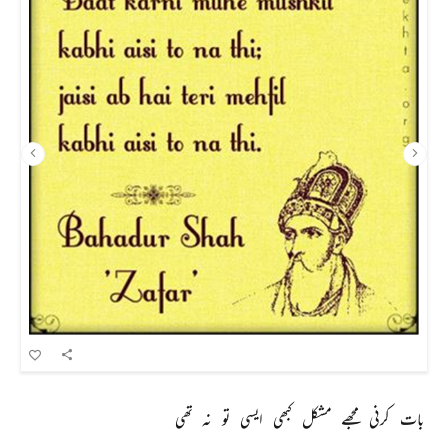
بات 
کرنی 
مجھے 
مشکل 
کبھی 
ایسی 
تو 
نہ 
تھی 