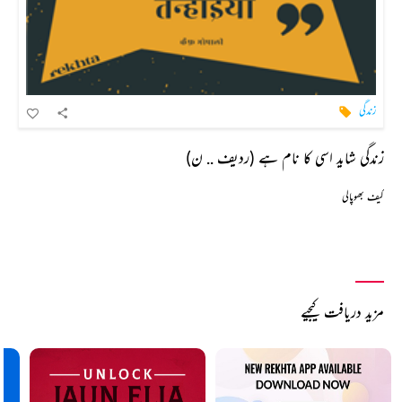
زندگی
زندگی شاید اسی کا نام ہے (ردیف .. ن)
کیف بھوپالی
مزید دریافت کیجیے