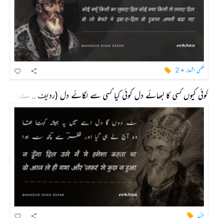
فلمی اشعار
+
2
کوئی کیوں کسی کا لبھائے دل کوئی کیا کسی سے لگائے دل (ردیف .. ے)
دل